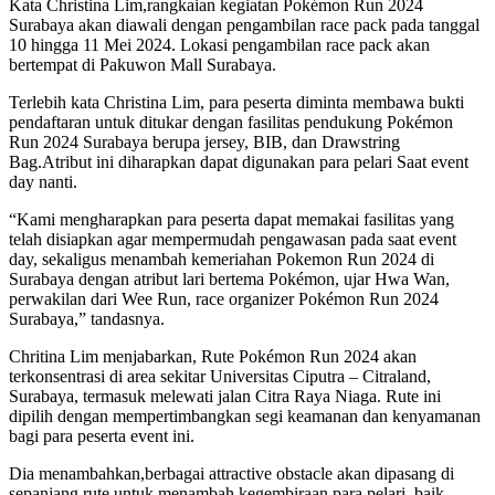
Kata Christina Lim,rangkaian kegiatan Pokémon Run 2024
Surabaya akan diawali dengan pengambilan race pack pada tanggal
10 hingga 11 Mei 2024. Lokasi pengambilan race pack akan
bertempat di Pakuwon Mall Surabaya.
Terlebih kata Christina Lim, para peserta diminta membawa bukti
pendaftaran untuk ditukar dengan fasilitas pendukung Pokémon
Run 2024 Surabaya berupa jersey, BIB, dan Drawstring
Bag.Atribut ini diharapkan dapat digunakan para pelari Saat event
day nanti.
“Kami mengharapkan para peserta dapat memakai fasilitas yang
telah disiapkan agar mempermudah pengawasan pada saat event
day, sekaligus menambah kemeriahan Pokemon Run 2024 di
Surabaya dengan atribut lari bertema Pokémon, ujar Hwa Wan,
perwakilan dari Wee Run, race organizer Pokémon Run 2024
Surabaya,” tandasnya.
Chritina Lim menjabarkan, Rute Pokémon Run 2024 akan
terkonsentrasi di area sekitar Universitas Ciputra – Citraland,
Surabaya, termasuk melewati jalan Citra Raya Niaga. Rute ini
dipilih dengan mempertimbangkan segi keamanan dan kenyamanan
bagi para peserta event ini.
Dia menambahkan,berbagai attractive obstacle akan dipasang di
sepanjang rute untuk menambah kegembiraan para pelari, baik