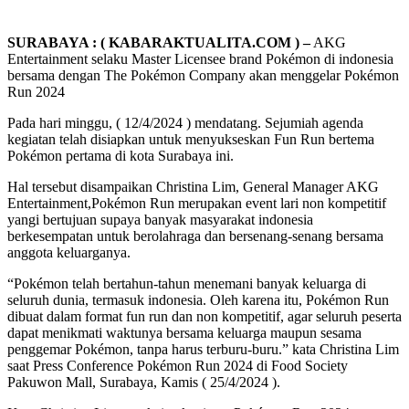
SURABAYA : ( KABARAKTUALITA.COM ) –
AKG
Entertainment selaku Master Licensee brand Pokémon di indonesia
bersama dengan The Pokémon Company akan menggelar Pokémon
Run 2024
Pada hari minggu, ( 12/4/2024 ) mendatang. Sejumiah agenda
kegiatan telah disiapkan untuk menyukseskan Fun Run bertema
Pokémon pertama di kota Surabaya ini.
Hal tersebut disampaikan Christina Lim, General Manager AKG
Entertainment,Pokémon Run merupakan event lari non kompetitif
yangi bertujuan supaya banyak masyarakat indonesia
berkesempatan untuk berolahraga dan bersenang-senang bersama
anggota keluarganya.
“Pokémon telah bertahun-tahun menemani banyak keluarga di
seluruh dunia, termasuk indonesia. Oleh karena itu, Pokémon Run
dibuat dalam format fun run dan non kompetitif, agar seluruh peserta
dapat menikmati waktunya bersama keluarga maupun sesama
penggemar Pokémon, tanpa harus terburu-buru.” kata Christina Lim
saat Press Conference Pokémon Run 2024 di Food Society
Pakuwon Mall, Surabaya, Kamis ( 25/4/2024 ).