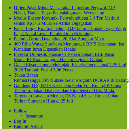
Dirjen Pajak Minta Masyarakat Laporkan Pegawai DJP
Nakal, Tindak Tegas Penyalahgunaan Wewenang
Modus Ekspor Keramik, Penyelundupan 3,4 Ton Merkuri
senilai Rp17,5 Miliar ke Afrika Digagalkan
Kejar Target Rp.56,3 Triliun, DJP Jatim I Tindak Tegas Wajib
Pajak Nakal Lewat Pemblokiran Rekening
Pelindo Group Datangkan 20 Alat Bongkar Muat
400 Ribu Warga Surabaya Menunggak BPJS Kesehatan, Isu
Kenaikan Iuran Dipastikan Hoaks
Investor Domestik Kuasai 61 Persen Saham BEI, Pasar
Modal RI Kian Tangguh Hadapi Gejolak Global
Geliat Ekspor Impor Melonjak, Kinerja Operasional TPS Juni
2026 Tumbuh Positif 5,06 Persen
Tekan Beban
RumahTangga,TPS Sukses Gelar Program DOKAR di Balong
Gandeng ITS, BPJS Kesehatan Gelar Fun Run 5,8K Guna
Tekan Lonjakan Diabetes dan Hipertensi di Usia Muda
Targetkan Layanan Merata, RS Kapal Sasar Empat Pulau
Terluar Sumenep Hingga 25 Juli
Follow
Instagram
Log In
Random Article