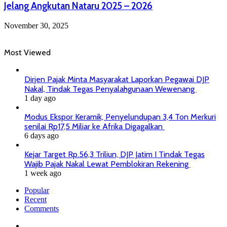
Jelang Angkutan Nataru 2025 – 2026
November 30, 2025
Most Viewed
Dirjen Pajak Minta Masyarakat Laporkan Pegawai DJP
Nakal, Tindak Tegas Penyalahgunaan Wewenang
1 day ago
Modus Ekspor Keramik, Penyelundupan 3,4 Ton Merkuri
senilai Rp17,5 Miliar ke Afrika Digagalkan
6 days ago
Kejar Target Rp.56,3 Triliun, DJP Jatim I Tindak Tegas
Wajib Pajak Nakal Lewat Pemblokiran Rekening
1 week ago
Popular
Recent
Comments