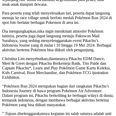
anak-anak maupun dewasa.
Para peserta yang telah menyelesaikan lari, peserta dapat langsung
menuju ke race village untuk berfoto medali Pokémon Run 2024 di
spot foto berlatar berbagai Pokemon di area ini.
Dia mengungkapkan,nika ingin menikmati atmosfer Pokémon
lainnya, peserta juga dapat langsung menuju Pakuwon Mail
Surabaya, yang sedang menyelenggarakan event Pikachu’s
Indonesia Journe yang di mulai i 10 hingga 19 Mei 2024. Berbagai
aktivitas bertema Pokémon bisa diikuti oleh pengunjung.
Christina Lim menyebutkan,diantaranya Pikachu EDM Dance,
Meet & Greet dengan Pikachu Berkemeja Batik, Trio Palde dan
Captain Pikachu*, Learn and Play Pokémon Game Kartu Koleksi,
Kids Carnival, Boot Merchandise, dan Pokémon TCG ijustration
Exhibition.
“Pokémon Run 2024 merupakan bagian dari rangkaian Pikachu’s
Indonesia Journey di bawa program Pokémon Air Adventure.
Dalam program ini, Pikachu berkeliling ke berbagai wilayz di dunia,
termasuk indonesia, dengan membawa berbagai aktivitas bertema
Pokémon yang bisa diikuti masyarakat.
” Tujuan diselenggarakannya kegiatan ini salah satunya adalah untt