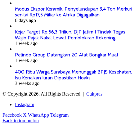
Modus Ekspor Keramik, Penyelundupan 3,4 Ton Merkuri
senilai Rp17,5 Miliar ke Afrika Digagalkan
6 days ago
Kejar Target Rp.56,3 Triliun, DJP Jatim I Tindak Tegas
Wajib Pajak Nakal Lewat Pemblokiran Rekening
1 week ago
Pelindo Group Datangkan 20 Alat Bongkar Muat
1 week ago
400 Ribu Warga Surabaya Menunggak BPJS Kesehatan,
Isu Kenaikan Iuran Dipastikan Hoaks
3 weeks ago
© Copyright 2026, All Rights Reserved |
Cakpras
Instagram
Facebook
X
WhatsApp
Telegram
Back to top button