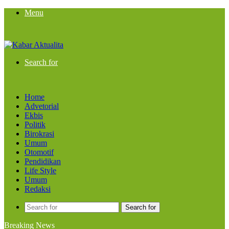
Menu
Search for
Home
Advetorial
Ekbis
Politik
Birokrasi
Umum
Otomotif
Pendidikan
Life Style
Umum
Redaksi
Search for
Breaking News