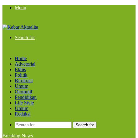
Menu
Search for
Home
Advetorial
Ekbis
Politik
Birokrasi
Umum
Otomotif
Pendidikan
Life Style
Umum
Redaksi
Search for
Breaking News