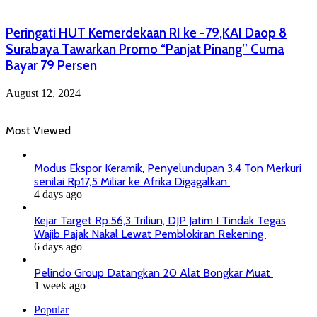
Peringati HUT Kemerdekaan RI ke -79,KAI Daop 8
Surabaya Tawarkan Promo “Panjat Pinang” Cuma
Bayar 79 Persen
August 12, 2024
Most Viewed
Modus Ekspor Keramik, Penyelundupan 3,4 Ton Merkuri
senilai Rp17,5 Miliar ke Afrika Digagalkan
4 days ago
Kejar Target Rp.56,3 Triliun, DJP Jatim I Tindak Tegas
Wajib Pajak Nakal Lewat Pemblokiran Rekening
6 days ago
Pelindo Group Datangkan 20 Alat Bongkar Muat
1 week ago
Popular