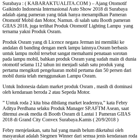
Surabaya : ( KABARAKTUALITA.COM ) – Ajang Otomotif
Gaikindo Indonesia Internasional Auto Show 2018 di Surabaya
adalah ajang pameran yang tidak hanya menampilkan Pameran
Otomotif Mobil dan Motor, Namun. di salah satu Booth pameran
GIIAS 2018, juga terlihat Produk Otomotif Lighting Lampu yang
ternama yakni Produk Osram.
Produk Osram yang di Licence negara Jerman ini memiliki ke
andalan di banding dengan merk lampu lainnya.Osram berbasis
untuk lampu mobil tersebut sangat memahami penataan sorotan
pada lampu mobil, bahkan produk Osram yang sudah main di dunia
otomotif selama 112 tahun ini menjadi salah satu produk yang
pertama mengikuti pengeluaran mobil pertama dan 50 persen dari
mobil dunia telah menggunakan Lampu Osram.
Untuk Indonesia dalam market produk Osram , masih di dominasi
oleh kendaraan beroda 2 atau Sepeda Motor.
” Untuk roda 2 kita bisa dibilang market leadernya,” kata Febry
Aditya Perdhana selaku Produk Manager SP.AFTM Asean, saat
ditemui awak media di Booth Osram di Lantai 1 Pameran GIIAS
2018 di Grand City Convex Surabaya.Kamis ( 20/9/2018 )
Febry menjelaskan, satu hal yang masih belum diketahui oleh
masyarakat adalah Siegmen Winner dari semua jenis kendaraan roda