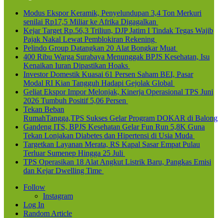
Modus Ekspor Keramik, Penyelundupan 3,4 Ton Merkuri
senilai Rp17,5 Miliar ke Afrika Digagalkan
Kejar Target Rp.56,3 Triliun, DJP Jatim I Tindak Tegas Wajib
Pajak Nakal Lewat Pemblokiran Rekening
Pelindo Group Datangkan 20 Alat Bongkar Muat
400 Ribu Warga Surabaya Menunggak BPJS Kesehatan, Isu
Kenaikan Iuran Dipastikan Hoaks
Investor Domestik Kuasai 61 Persen Saham BEI, Pasar
Modal RI Kian Tangguh Hadapi Gejolak Global
Geliat Ekspor Impor Melonjak, Kinerja Operasional TPS Juni
2026 Tumbuh Positif 5,06 Persen
Tekan Beban
RumahTangga,TPS Sukses Gelar Program DOKAR di Balong
Gandeng ITS, BPJS Kesehatan Gelar Fun Run 5,8K Guna
Tekan Lonjakan Diabetes dan Hipertensi di Usia Muda
Targetkan Layanan Merata, RS Kapal Sasar Empat Pulau
Terluar Sumenep Hingga 25 Juli
TPS Operasikan 18 Alat Angkut Listrik Baru, Pangkas Emisi
dan Kejar Dwelling Time
Follow
Instagram
Log In
Random Article