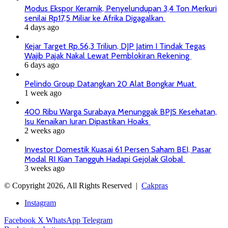
Modus Ekspor Keramik, Penyelundupan 3,4 Ton Merkuri
senilai Rp17,5 Miliar ke Afrika Digagalkan
4 days ago
Kejar Target Rp.56,3 Triliun, DJP Jatim I Tindak Tegas
Wajib Pajak Nakal Lewat Pemblokiran Rekening
6 days ago
Pelindo Group Datangkan 20 Alat Bongkar Muat
1 week ago
400 Ribu Warga Surabaya Menunggak BPJS Kesehatan,
Isu Kenaikan Iuran Dipastikan Hoaks
2 weeks ago
Investor Domestik Kuasai 61 Persen Saham BEI, Pasar
Modal RI Kian Tangguh Hadapi Gejolak Global
3 weeks ago
© Copyright 2026, All Rights Reserved |
Cakpras
Instagram
Facebook
X
WhatsApp
Telegram