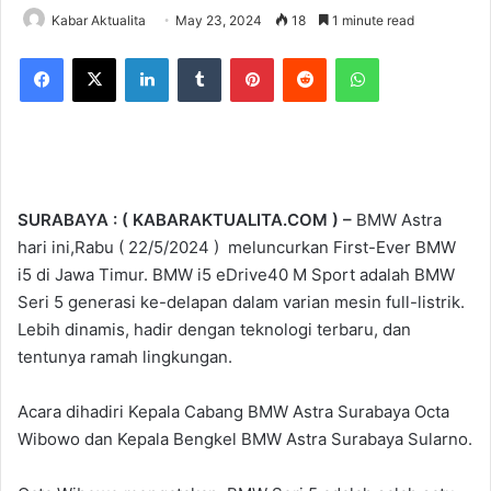
Kabar Aktualita
May 23, 2024
18
1 minute read
Facebook
X
LinkedIn
Tumblr
Pinterest
Reddit
WhatsApp
SURABAYA : ( KABARAKTUALITA.COM ) –
BMW Astra
hari ini,Rabu ( 22/5/2024 ) meluncurkan First-Ever BMW
i5 di Jawa Timur. BMW i5 eDrive40 M Sport adalah BMW
Seri 5 generasi ke-delapan dalam varian mesin full-listrik.
Lebih dinamis, hadir dengan teknologi terbaru, dan
tentunya ramah lingkungan.
Acara dihadiri Kepala Cabang BMW Astra Surabaya Octa
Wibowo dan Kepala Bengkel BMW Astra Surabaya Sularno.