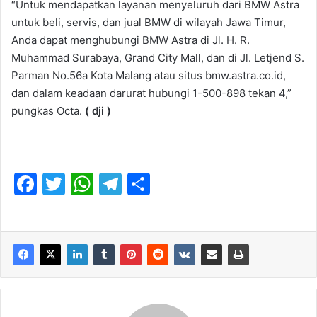
“Untuk mendapatkan layanan menyeluruh dari BMW Astra
untuk beli, servis, dan jual BMW di wilayah Jawa Timur,
Anda dapat menghubungi BMW Astra di Jl. H. R.
Muhammad Surabaya, Grand City Mall, dan di Jl. Letjend S.
Parman No.56a Kota Malang atau situs bmw.astra.co.id,
dan dalam keadaan darurat hubungi 1-500-898 tekan 4,”
pungkas Octa.
( dji )
F
T
W
T
S
a
w
h
el
h
c
itt
at
e
ar
e
er
s
gr
e
b
A
a
o
p
m