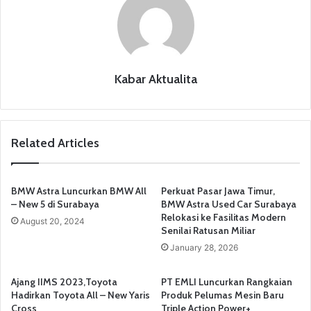
o
p
k
Kabar Aktualita
Related Articles
BMW Astra Luncurkan BMW All
Perkuat Pasar Jawa Timur,
– New 5 di Surabaya
BMW Astra Used Car Surabaya
Relokasi ke Fasilitas Modern
August 20, 2024
Senilai Ratusan Miliar
January 28, 2026
Ajang IIMS 2023,Toyota
PT EMLI Luncurkan Rangkaian
Hadirkan Toyota All – New Yaris
Produk Pelumas Mesin Baru
Cross
Triple Action Power+