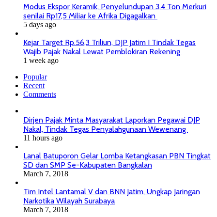
Modus Ekspor Keramik, Penyelundupan 3,4 Ton Merkuri
senilai Rp17,5 Miliar ke Afrika Digagalkan
5 days ago
Kejar Target Rp.56,3 Triliun, DJP Jatim I Tindak Tegas
Wajib Pajak Nakal Lewat Pemblokiran Rekening
1 week ago
Popular
Recent
Comments
Dirjen Pajak Minta Masyarakat Laporkan Pegawai DJP
Nakal, Tindak Tegas Penyalahgunaan Wewenang
11 hours ago
Lanal Batuporon Gelar Lomba Ketangkasan PBN Tingkat
SD dan SMP Se-Kabupaten Bangkalan
March 7, 2018
Tim Intel Lantamal V dan BNN Jatim, Ungkap Jaringan
Narkotika Wilayah Surabaya
March 7, 2018