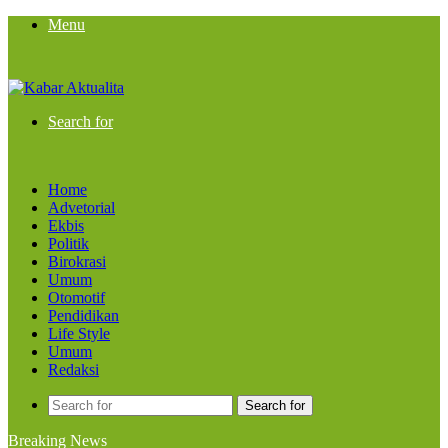
Menu
Search for
Home
Advetorial
Ekbis
Politik
Birokrasi
Umum
Otomotif
Pendidikan
Life Style
Umum
Redaksi
Search for
Breaking News