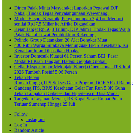
Dirjen Pajak Minta Masyarakat Laporkan Pegawai DJP
Nakal, Tindak Tegas Penyalahgunaan Wewenang
Modus Ekspor Keramik, Penyelundupan 3,4 Ton Merkuri
senilai Rp17,5 Miliar ke Afrika Digagalkan
Kejar Target Rp.56,3 Triliun, DJP Jatim I Tindak Tegas Wajib
Pajak Nakal Lewat Pemblokiran Rekening
Pelindo Group Datangkan 20 Alat Bongkar Muat
400 Ribu Warga Surabaya Menunggak BPJS Kesehatan, Isu
Kenaikan Iuran Dipastikan Hoaks
Investor Domestik Kuasai 61 Persen Saham BEI, Pasar
Modal RI Kian Tangguh Hadapi Gejolak Global
Geliat Ekspor Impor Melonjak, Kinerja Operasional TPS Juni
2026 Tumbuh Positif 5,06 Persen
Tekan Beban
RumahTangga,TPS Sukses Gelar Program DOKAR di Balong
Gandeng ITS, BPJS Kesehatan Gelar Fun Run 5,8K Guna
Tekan Lonjakan Diabetes dan Hipertensi di Usia Muda
Targetkan Layanan Merata, RS Kapal Sasar Empat Pulau
Terluar Sumenep Hingga 25 Juli
Follow
Instagram
Log In
Random Article