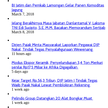
BI Jatim dan Pemkab Lamongan Gelar Panen Komoditas
Jagung
March 7, 2018
Jelang Berakhirnya Masa Jabatan Danlantamal V, Laksma
TNI Edi Sucipto, S.E. M.M. Bacakan Memorandum Sertijab
March 8, 2018
Dirjen Pajak Minta Masyarakat Laporkan Pegawai DJP
Nakal, Tindak Tegas Penyalahgunaan Wewenang
11 hours ago
Modus Ekspor Keramik, Penyelundupan 3,4 Ton Merkuri
senilai Rp17,5 Miliar ke Afrika Digagalkan
5 days ago
Kejar Target Rp.56,3 Triliun, DJP Jatim I Tindak Tegas
Wajib Pajak Nakal Lewat Pemblokiran Rekening
1 week ago
Pelindo Group Datangkan 20 Alat Bongkar Muat
1 week ago