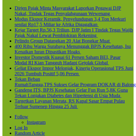
Dirjen Pajak Minta Masyarakat Laporkan Pegawai DJP
Nakal, Tindak Tegas Penyalahgunaan Wewenang
Modus Ekspor Keramik, Penyelundupan 3,4 Ton Merkuri
senilai Rp17,5 Miliar ke Afrika Digagalkan
Kejar Target Rp.56,3 Triliun, DJP Jatim I Tindak Tegas Wajib
Pajak Nakal Lewat Pemblokiran Rekening
Pelindo Group Datangkan 20 Alat Bongkar Muat
400 Ribu Warga Surabaya Menunggak BPJS Kesehatan, Isu
Kenaikan Iuran Dipastikan Hoaks
Investor Domestik Kuasai 61 Persen Saham BEI, Pasar
Modal RI Kian Tangguh Hadapi Gejolak Global
Geliat Ekspor Impor Melonjak, Kinerja Operasional TPS Juni
2026 Tumbuh Positif 5,06 Persen
Tekan Beban
RumahTangga,TPS Sukses Gelar Program DOKAR di Balong
Gandeng ITS, BPJS Kesehatan Gelar Fun Run 5,8K Guna
Tekan Lonjakan Diabetes dan Hipertensi di Usia Muda
Targetkan Layanan Merata, RS Kapal Sasar Empat Pulau
Terluar Sumenep Hingga 25 Juli
Follow
Instagram
Log In
Random Article