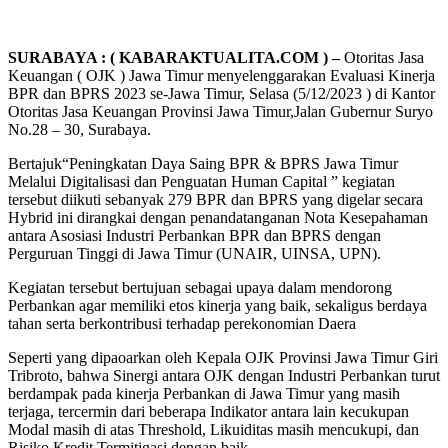
SURABAYA : ( KABARAKTUALITA.COM ) –
Otoritas Jasa
Keuangan ( OJK ) Jawa Timur menyelenggarakan Evaluasi Kinerja
BPR dan BPRS 2023 se-Jawa Timur, Selasa (5/12/2023 ) di Kantor
Otoritas Jasa Keuangan Provinsi Jawa Timur,Jalan Gubernur Suryo
No.28 – 30, Surabaya.
Bertajuk“Peningkatan Daya Saing BPR & BPRS Jawa Timur
Melalui Digitalisasi dan Penguatan Human Capital ” kegiatan
tersebut diikuti sebanyak 279 BPR dan BPRS yang digelar secara
Hybrid ini dirangkai dengan penandatanganan Nota Kesepahaman
antara Asosiasi Industri Perbankan BPR dan BPRS dengan
Perguruan Tinggi di Jawa Timur (UNAIR, UINSA, UPN).
Kegiatan tersebut bertujuan sebagai upaya dalam mendorong
Perbankan agar memiliki etos kinerja yang baik, sekaligus berdaya
tahan serta berkontribusi terhadap perekonomian Daera
Seperti yang dipaoarkan oleh Kepala OJK Provinsi Jawa Timur Giri
Tribroto, bahwa Sinergi antara OJK dengan Industri Perbankan turut
berdampak pada kinerja Perbankan di Jawa Timur yang masih
terjaga, tercermin dari beberapa Indikator antara lain kecukupan
Modal masih di atas Threshold, Likuiditas masih mencukupi, dan
Risiko Kredit Termitigasi dengan baik.