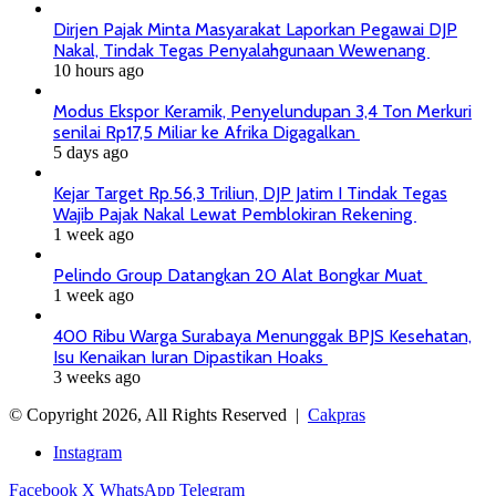
Dirjen Pajak Minta Masyarakat Laporkan Pegawai DJP
Nakal, Tindak Tegas Penyalahgunaan Wewenang
10 hours ago
Modus Ekspor Keramik, Penyelundupan 3,4 Ton Merkuri
senilai Rp17,5 Miliar ke Afrika Digagalkan
5 days ago
Kejar Target Rp.56,3 Triliun, DJP Jatim I Tindak Tegas
Wajib Pajak Nakal Lewat Pemblokiran Rekening
1 week ago
Pelindo Group Datangkan 20 Alat Bongkar Muat
1 week ago
400 Ribu Warga Surabaya Menunggak BPJS Kesehatan,
Isu Kenaikan Iuran Dipastikan Hoaks
3 weeks ago
© Copyright 2026, All Rights Reserved |
Cakpras
Instagram
Facebook
X
WhatsApp
Telegram