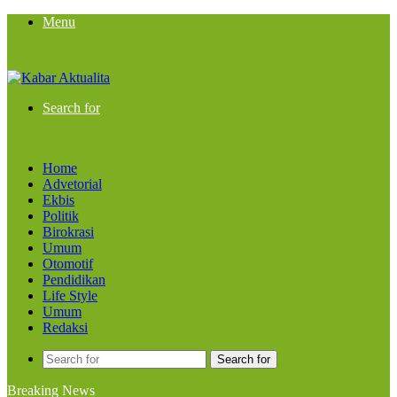
Menu
Search for
Home
Advetorial
Ekbis
Politik
Birokrasi
Umum
Otomotif
Pendidikan
Life Style
Umum
Redaksi
Search for
Breaking News