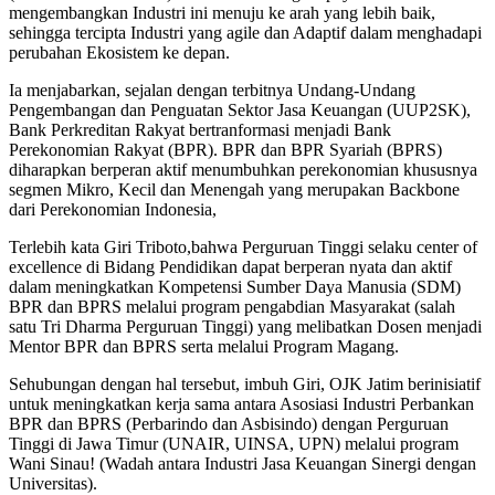
mengembangkan Industri ini menuju ke arah yang lebih baik,
sehingga tercipta Industri yang agile dan Adaptif dalam menghadapi
perubahan Ekosistem ke depan.
Ia menjabarkan, sejalan dengan terbitnya Undang-Undang
Pengembangan dan Penguatan Sektor Jasa Keuangan (UUP2SK),
Bank Perkreditan Rakyat bertranformasi menjadi Bank
Perekonomian Rakyat (BPR). BPR dan BPR Syariah (BPRS)
diharapkan berperan aktif menumbuhkan perekonomian khususnya
segmen Mikro, Kecil dan Menengah yang merupakan Backbone
dari Perekonomian Indonesia,
Terlebih kata Giri Triboto,bahwa Perguruan Tinggi selaku center of
excellence di Bidang Pendidikan dapat berperan nyata dan aktif
dalam meningkatkan Kompetensi Sumber Daya Manusia (SDM)
BPR dan BPRS melalui program pengabdian Masyarakat (salah
satu Tri Dharma Perguruan Tinggi) yang melibatkan Dosen menjadi
Mentor BPR dan BPRS serta melalui Program Magang.
Sehubungan dengan hal tersebut, imbuh Giri, OJK Jatim berinisiatif
untuk meningkatkan kerja sama antara Asosiasi Industri Perbankan
BPR dan BPRS (Perbarindo dan Asbisindo) dengan Perguruan
Tinggi di Jawa Timur (UNAIR, UINSA, UPN) melalui program
Wani Sinau! (Wadah antara Industri Jasa Keuangan Sinergi dengan
Universitas).