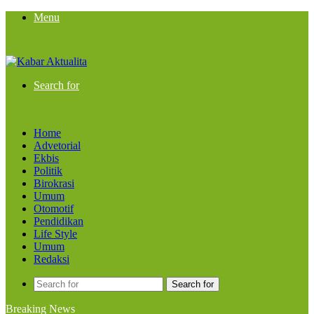
Menu
Search for
Home
Advetorial
Ekbis
Politik
Birokrasi
Umum
Otomotif
Pendidikan
Life Style
Umum
Redaksi
Search for
Breaking News