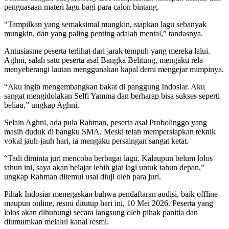
penguasaan materi lagu bagi para calon bintang.
“Tampilkan yang semaksimal mungkin, siapkan lagu sebanyak
mungkin, dan yang paling penting adalah mental,” tandasnya.
Antusiasme peserta terlihat dari jarak tempuh yang mereka lalui.
Aghni, salah satu peserta asal Bangka Belitung, mengaku rela
menyeberangi lautan menggunakan kapal demi mengejar mimpinya.
“Aku ingin mengembangkan bakat di panggung Indosiar. Aku
sangat mengidolakan Selfi Yamma dan berharap bisa sukses seperti
beliau,” ungkap Aghni.
Selain Aghni, ada pula Rahman, peserta asal Probolinggo yang
masih duduk di bangku SMA. Meski telah mempersiapkan teknik
vokal jauh-jauh hari, ia mengaku persaingan sangat ketat.
“Tadi diminta juri mencoba berbagai lagu. Kalaupun belum lolos
tahun ini, saya akan belajar lebih giat lagi untuk tahun depan,”
ungkap Rahman ditemui usai diuji oleh para juri.
Pihak Indosiar menegaskan bahwa pendaftaran audisi, baik offline
maupun online, resmi ditutup hari ini, 10 Mei 2026. Peserta yang
lolos akan dihubungi secara langsung oleh pihak panitia dan
diumumkan melalui kanal resmi.