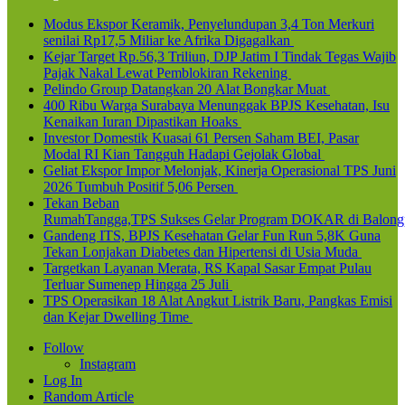
Modus Ekspor Keramik, Penyelundupan 3,4 Ton Merkuri
senilai Rp17,5 Miliar ke Afrika Digagalkan
Kejar Target Rp.56,3 Triliun, DJP Jatim I Tindak Tegas Wajib
Pajak Nakal Lewat Pemblokiran Rekening
Pelindo Group Datangkan 20 Alat Bongkar Muat
400 Ribu Warga Surabaya Menunggak BPJS Kesehatan, Isu
Kenaikan Iuran Dipastikan Hoaks
Investor Domestik Kuasai 61 Persen Saham BEI, Pasar
Modal RI Kian Tangguh Hadapi Gejolak Global
Geliat Ekspor Impor Melonjak, Kinerja Operasional TPS Juni
2026 Tumbuh Positif 5,06 Persen
Tekan Beban
RumahTangga,TPS Sukses Gelar Program DOKAR di Balong
Gandeng ITS, BPJS Kesehatan Gelar Fun Run 5,8K Guna
Tekan Lonjakan Diabetes dan Hipertensi di Usia Muda
Targetkan Layanan Merata, RS Kapal Sasar Empat Pulau
Terluar Sumenep Hingga 25 Juli
TPS Operasikan 18 Alat Angkut Listrik Baru, Pangkas Emisi
dan Kejar Dwelling Time
Follow
Instagram
Log In
Random Article