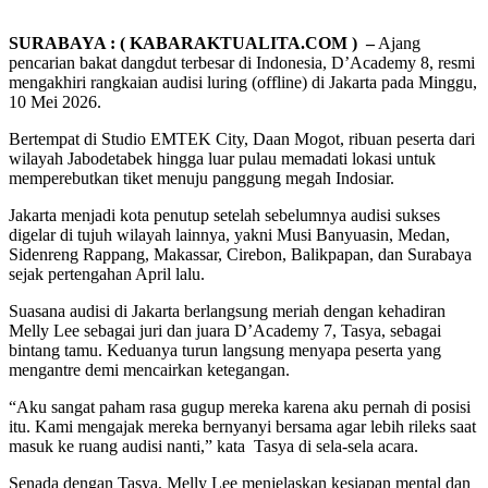
SURABAYA : ( KABARAKTUALITA.COM ) –
Ajang
pencarian bakat dangdut terbesar di Indonesia, D’Academy 8, resmi
mengakhiri rangkaian audisi luring (offline) di Jakarta pada Minggu,
10 Mei 2026.
Bertempat di Studio EMTEK City, Daan Mogot, ribuan peserta dari
wilayah Jabodetabek hingga luar pulau memadati lokasi untuk
memperebutkan tiket menuju panggung megah Indosiar.
Jakarta menjadi kota penutup setelah sebelumnya audisi sukses
digelar di tujuh wilayah lainnya, yakni Musi Banyuasin, Medan,
Sidenreng Rappang, Makassar, Cirebon, Balikpapan, dan Surabaya
sejak pertengahan April lalu.
Suasana audisi di Jakarta berlangsung meriah dengan kehadiran
Melly Lee sebagai juri dan juara D’Academy 7, Tasya, sebagai
bintang tamu. Keduanya turun langsung menyapa peserta yang
mengantre demi mencairkan ketegangan.
“Aku sangat paham rasa gugup mereka karena aku pernah di posisi
itu. Kami mengajak mereka bernyanyi bersama agar lebih rileks saat
masuk ke ruang audisi nanti,” kata Tasya di sela-sela acara.
Senada dengan Tasya, Melly Lee menjelaskan kesiapan mental dan