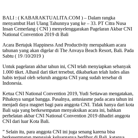
BALI : ( KABARAKTUALITA.COM ) – Dalam rangka
menyambut Hari Ulang Tahunnya yang ke – 33. PT Citra Nusa
Insan Cemerlang ( CNI ) menyelenggarakan Pagelaran Akbar CNI
National Convention 2019 di Bali
Acara Bertajuk Happiness And Productivity merupahkam acara
tahunan yang akan digelar di The Anvaya Beach Resort, Bali. Pada
Sabtu ( 19 /10/2019 )
Untuk pagelaran akbar tahun ini, CNI telah menyiapkan sebanyak
1.000 tiket. Alhasil dari tiket tersebut, dikabarkan telah ludes alias
habis terjual oleh seluruh anggota CNI yang sudah tersebar di
Indonesia.
Ketua CNI National Convention 2019, Yudi Setiawan mengatakan,
Pihaknya sangat bangga. Pasalnya, antusiasme pada acara tahun ini
menjadi daya magnet bagi para anggota CNI. Tidak hanya dari kota
Bali saja yang berkesempatan menyaksikan acara ini, bahkan
perhelatan akbar CNI National Convention 2019 dihadiri anggota
CNI dari luar Kota Bali.
” Selain itu, para anggota CNI ini juga senang karena bisa
berkesempatan mengajak keluarganya berlibur di Bali, katanya.