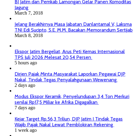
BI Jatim dan Pemkab Lamongan Gelar Panen Komoditas
Jagung
March 7, 2018
Jelang Berakhirnya Masa Jabatan Danlantamal V, Laksma
TNI Edi Sucipto, S.E. M.M. Bacakan Memorandum Sertijab
March 8, 2018
Ekspor Jatim Bergeliat, Arus Peti Kemas Internasional
TPS Juli 2026 Melesat 20,54 Persen
5 hours ago
Dirjen Pajak Minta Masyarakat Laporkan Pegawai DJP
Nakal, Tindak Tegas Penyalahgunaan Wewenang
2 days ago
Modus Ekspor Keramik, Penyelundupan 3,4 Ton Merkuri
senilai Rp17,5 Miliar ke Afrika Digagalkan
7 days ago
Kejar Target Rp.56,3 Triliun, DJP Jatim I Tindak Tegas
Wajib Pajak Nakal Lewat Pemblokiran Rekening
1 week ago