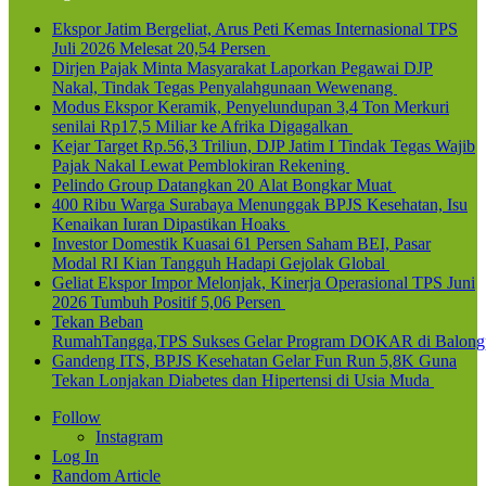
Ekspor Jatim Bergeliat, Arus Peti Kemas Internasional TPS
Juli 2026 Melesat 20,54 Persen
Dirjen Pajak Minta Masyarakat Laporkan Pegawai DJP
Nakal, Tindak Tegas Penyalahgunaan Wewenang
Modus Ekspor Keramik, Penyelundupan 3,4 Ton Merkuri
senilai Rp17,5 Miliar ke Afrika Digagalkan
Kejar Target Rp.56,3 Triliun, DJP Jatim I Tindak Tegas Wajib
Pajak Nakal Lewat Pemblokiran Rekening
Pelindo Group Datangkan 20 Alat Bongkar Muat
400 Ribu Warga Surabaya Menunggak BPJS Kesehatan, Isu
Kenaikan Iuran Dipastikan Hoaks
Investor Domestik Kuasai 61 Persen Saham BEI, Pasar
Modal RI Kian Tangguh Hadapi Gejolak Global
Geliat Ekspor Impor Melonjak, Kinerja Operasional TPS Juni
2026 Tumbuh Positif 5,06 Persen
Tekan Beban
RumahTangga,TPS Sukses Gelar Program DOKAR di Balong
Gandeng ITS, BPJS Kesehatan Gelar Fun Run 5,8K Guna
Tekan Lonjakan Diabetes dan Hipertensi di Usia Muda
Follow
Instagram
Log In
Random Article