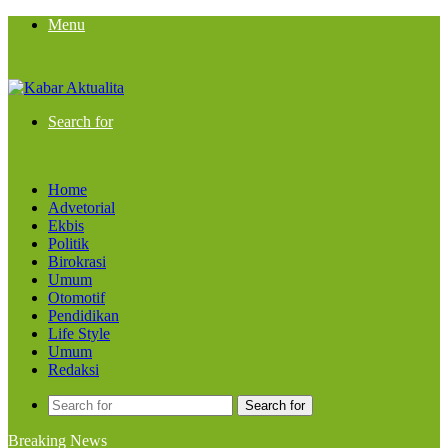
Menu
Search for
Home
Advetorial
Ekbis
Politik
Birokrasi
Umum
Otomotif
Pendidikan
Life Style
Umum
Redaksi
Search for
Breaking News