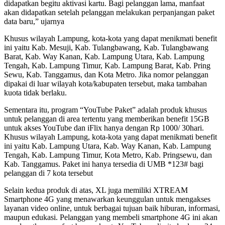
didapatkan begitu aktivasi kartu. Bagi pelanggan lama, manfaat
akan didapatkan setelah pelanggan melakukan perpanjangan paket
data baru,” ujarnya
Khusus wilayah Lampung, kota-kota yang dapat menikmati benefit
ini yaitu Kab. Mesuji, Kab. Tulangbawang, Kab. Tulangbawang
Barat, Kab. Way Kanan, Kab. Lampung Utara, Kab. Lampung
Tengah, Kab. Lampung Timur, Kab. Lampung Barat, Kab. Pring
Sewu, Kab. Tanggamus, dan Kota Metro. Jika nomor pelanggan
dipakai di luar wilayah kota/kabupaten tersebut, maka tambahan
kuota tidak berlaku.
Sementara itu, program “YouTube Paket” adalah produk khusus
untuk pelanggan di area tertentu yang memberikan benefit 15GB
untuk akses YouTube dan iFlix hanya dengan Rp 1000/ 30hari.
Khusus wilayah Lampung, kota-kota yang dapat menikmati benefit
ini yaitu Kab. Lampung Utara, Kab. Way Kanan, Kab. Lampung
Tengah, Kab. Lampung Timur, Kota Metro, Kab. Pringsewu, dan
Kab. Tanggamus. Paket ini hanya tersedia di UMB *123# bagi
pelanggan di 7 kota tersebut
Selain kedua produk di atas, XL juga memiliki XTREAM
Smartphone 4G yang menawarkan keunggulan untuk mengakses
layanan video online, untuk berbagai tujuan baik hiburan, informasi,
maupun edukasi. Pelanggan yang membeli smartphone 4G ini akan