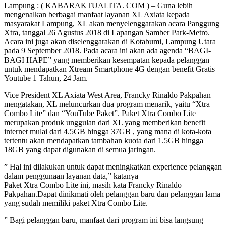
Lampung : ( KABARAKTUALITA. COM ) – Guna lebih
mengenalkan berbagai manfaat layanan XL Axiata kepada
masyarakat Lampung, XL akan menyelenggarakan acara Panggung
Xtra, tanggal 26 Agustus 2018 di Lapangan Samber Park-Metro.
Acara ini juga akan diselenggarakan di Kotabumi, Lampung Utara
pada 9 September 2018. Pada acara ini akan ada agenda “BAGI-
BAGI HAPE” yang memberikan kesempatan kepada pelanggan
untuk mendapatkan Xtream Smartphone 4G dengan benefit Gratis
Youtube 1 Tahun, 24 Jam.
Vice President XL Axiata West Area, Francky Rinaldo Pakpahan
mengatakan, XL meluncurkan dua program menarik, yaitu “Xtra
Combo Lite” dan “YouTube Paket”. Paket Xtra Combo Lite
merupakan produk unggulan dari XL yang memberikan benefit
internet mulai dari 4.5GB hingga 37GB , yang mana di kota-kota
tertentu akan mendapatkan tambahan kuota dari 1.5GB hingga
18GB yang dapat digunakan di semua jaringan.
” Hal ini dilakukan untuk dapat meningkatkan experience pelanggan
dalam penggunaan layanan data,” katanya
Paket Xtra Combo Lite ini, masih kata Francky Rinaldo
Pakpahan.Dapat dinikmati oleh pelanggan baru dan pelanggan lama
yang sudah memiliki paket Xtra Combo Lite.
” Bagi pelanggan baru, manfaat dari program ini bisa langsung