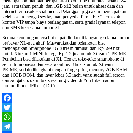
mendapatkan manfaat berupa kuota YouTube unlimited selama 24
jam, satu tahun penuh, dan 1GB x12 bulan untuk akses data dan
internet termasuk social media. Pelanggan juga akan mendapatkan
keleluasaan mengakses layanan penyedia film “iFlix” termasuk
konten VIP tanpa biaya berlangganan, serta gratis layanan telepon
dan SMS ke sesama nomor XL.
Semua keuntungan tersebut dapat dinikmati langsung selama nomor
prabayar XL-nya aktif. Masyarakat dan pelanggan bisa
mendapatkan Smartphone 4G Xtream dimulai dari Rp 599 ribu
untuk Xtream 1 MINI hingga Rp 1.2 juta untuk Xtream 1 PRIME.
Pembelian bisa dilakukan di XL Center, toko-toko smartphone di
seluruh Indonesia dan secara online. Khusus untuk Xtream 1
PRIME, sudah dilengkapi dengan fingerprint, memory 2GB RAM
dan 16GB ROM, dan layar lebar 5.5 inchi yang sudah full screen
dan sangat cocok untuk streaming video di YouTube maupun
nonton film di iFlix. ( Dji ).
Facebook
Twitter
WhatsApp