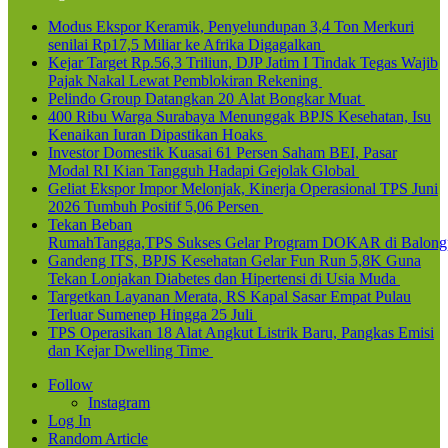
Modus Ekspor Keramik, Penyelundupan 3,4 Ton Merkuri
senilai Rp17,5 Miliar ke Afrika Digagalkan
Kejar Target Rp.56,3 Triliun, DJP Jatim I Tindak Tegas Wajib
Pajak Nakal Lewat Pemblokiran Rekening
Pelindo Group Datangkan 20 Alat Bongkar Muat
400 Ribu Warga Surabaya Menunggak BPJS Kesehatan, Isu
Kenaikan Iuran Dipastikan Hoaks
Investor Domestik Kuasai 61 Persen Saham BEI, Pasar
Modal RI Kian Tangguh Hadapi Gejolak Global
Geliat Ekspor Impor Melonjak, Kinerja Operasional TPS Juni
2026 Tumbuh Positif 5,06 Persen
Tekan Beban
RumahTangga,TPS Sukses Gelar Program DOKAR di Balong
Gandeng ITS, BPJS Kesehatan Gelar Fun Run 5,8K Guna
Tekan Lonjakan Diabetes dan Hipertensi di Usia Muda
Targetkan Layanan Merata, RS Kapal Sasar Empat Pulau
Terluar Sumenep Hingga 25 Juli
TPS Operasikan 18 Alat Angkut Listrik Baru, Pangkas Emisi
dan Kejar Dwelling Time
Follow
Instagram
Log In
Random Article