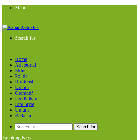
Menu
Search for
Home
Advetorial
Ekbis
Politik
Birokrasi
Umum
Otomotif
Pendidikan
Life Style
Umum
Redaksi
Search for
Breaking News