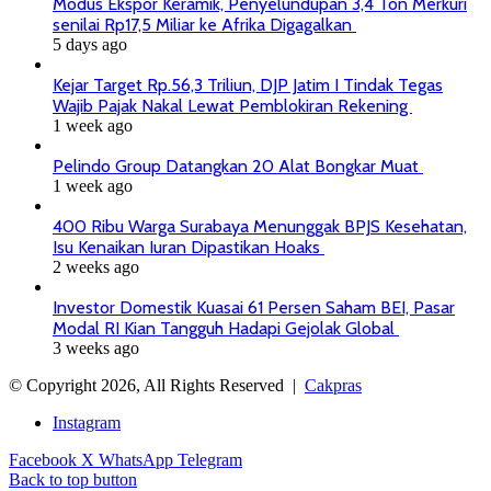
Modus Ekspor Keramik, Penyelundupan 3,4 Ton Merkuri
senilai Rp17,5 Miliar ke Afrika Digagalkan
5 days ago
Kejar Target Rp.56,3 Triliun, DJP Jatim I Tindak Tegas
Wajib Pajak Nakal Lewat Pemblokiran Rekening
1 week ago
Pelindo Group Datangkan 20 Alat Bongkar Muat
1 week ago
400 Ribu Warga Surabaya Menunggak BPJS Kesehatan,
Isu Kenaikan Iuran Dipastikan Hoaks
2 weeks ago
Investor Domestik Kuasai 61 Persen Saham BEI, Pasar
Modal RI Kian Tangguh Hadapi Gejolak Global
3 weeks ago
© Copyright 2026, All Rights Reserved |
Cakpras
Instagram
Facebook
X
WhatsApp
Telegram
Back to top button