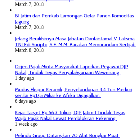
March 7, 2018
BI Jatim dan Pemkab Lamongan Gelar Panen Komoditas
Jagung
March 7, 2018
Jelang Berakhirnya Masa Jabatan Danlantamal V, Laksma
TNI Edi Sucipto, S.E. M.M. Bacakan Memorandum Sertijab
March 8, 2018
Dirjen Pajak Minta Masyarakat Laporkan Pegawai DJP
Nakal, Tindak Tegas Penyalahgunaan Wewenang
1 day ago
Modus Ekspor Keramik, Penyelundupan 3,4 Ton Merkuri
senilai Rp17,5 Miliar ke Afrika Digagalkan
6 days ago
Kejar Target Rp.56,3 Triliun, DJP Jatim I Tindak Tegas
Wajib Pajak Nakal Lewat Pemblokiran Rekening
1 week ago
Pelindo Group Datangkan 20 Alat Bongkar Muat