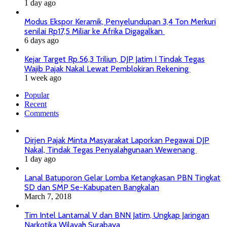
1 day ago
Modus Ekspor Keramik, Penyelundupan 3,4 Ton Merkuri
senilai Rp17,5 Miliar ke Afrika Digagalkan
6 days ago
Kejar Target Rp.56,3 Triliun, DJP Jatim I Tindak Tegas
Wajib Pajak Nakal Lewat Pemblokiran Rekening
1 week ago
Popular
Recent
Comments
Dirjen Pajak Minta Masyarakat Laporkan Pegawai DJP
Nakal, Tindak Tegas Penyalahgunaan Wewenang
1 day ago
Lanal Batuporon Gelar Lomba Ketangkasan PBN Tingkat
SD dan SMP Se-Kabupaten Bangkalan
March 7, 2018
Tim Intel Lantamal V dan BNN Jatim, Ungkap Jaringan
Narkotika Wilayah Surabaya