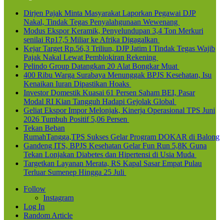
Dirjen Pajak Minta Masyarakat Laporkan Pegawai DJP
Nakal, Tindak Tegas Penyalahgunaan Wewenang
Modus Ekspor Keramik, Penyelundupan 3,4 Ton Merkuri
senilai Rp17,5 Miliar ke Afrika Digagalkan
Kejar Target Rp.56,3 Triliun, DJP Jatim I Tindak Tegas Wajib
Pajak Nakal Lewat Pemblokiran Rekening
Pelindo Group Datangkan 20 Alat Bongkar Muat
400 Ribu Warga Surabaya Menunggak BPJS Kesehatan, Isu
Kenaikan Iuran Dipastikan Hoaks
Investor Domestik Kuasai 61 Persen Saham BEI, Pasar
Modal RI Kian Tangguh Hadapi Gejolak Global
Geliat Ekspor Impor Melonjak, Kinerja Operasional TPS Juni
2026 Tumbuh Positif 5,06 Persen
Tekan Beban
RumahTangga,TPS Sukses Gelar Program DOKAR di Balong
Gandeng ITS, BPJS Kesehatan Gelar Fun Run 5,8K Guna
Tekan Lonjakan Diabetes dan Hipertensi di Usia Muda
Targetkan Layanan Merata, RS Kapal Sasar Empat Pulau
Terluar Sumenep Hingga 25 Juli
Follow
Instagram
Log In
Random Article