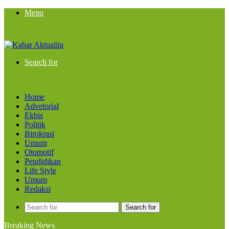
Menu
Search for
Home
Advetorial
Ekbis
Politik
Birokrasi
Umum
Otomotif
Pendidikan
Life Style
Umum
Redaksi
Search for
Breaking News