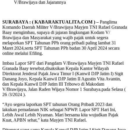
V/Brawijaya dan Jajarannya
SURABAYA : ( KABARAKTUALITA.COM ) –
Panglima
Komando Daerah Militer V/Brawijaya Mayjen TNI Rafael Granada
Baay mengimbau, supaya di jajaran lingkungan Kodam V/
Brawijaya dan Masyarakat yang wajib pajak untuk segera
melaporkan SPT Tahunan PPh orang pribadi paling lambat 31
Maret 2024,serta SPT Tahunan PPh badan 30 April 2024 secara
online melalui Efiling.
Imbau Lapor SPT dari Pangdam V/Brawijaya Mayjen TNI Rafael
Granada Baay tersebut,disaksikan Kepala Kantor Wilayah
Direktorat Jenderal Pajak Jawa Timur I (Kanwil DJP Jatim I) Sigit
Danang Joyo, Kepala Kanwil DJP Jatim II Agustin Vita Avantin,
dan Kepala Kanwil DJP Jatim III Tribowo di Makodam
V/Brawijaya, Jalan Raden Wijaya Nomor 1 Surabaya.pada Selasa (
26 /3/2024 ).
“Ayo segera laporkan SPT tahunan Orang Pribadi 2023 dan
lakukan pemadanan NIK sebagai NPWP. Lapor SPT Hari Ini,
Lebih Awal Lebih Nyaman. Mari bersama kita wujudkan Pajak
Kuat, APBN sehat,” kata Mayjen TNI Rafael.
Ditempat yang sama Kepala Kanwil DJP Jatim I Sigit Danang Joyo