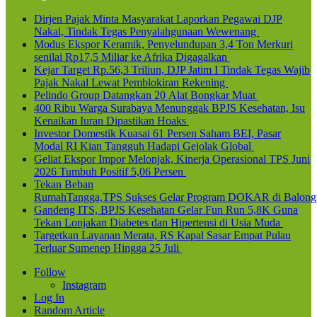
Dirjen Pajak Minta Masyarakat Laporkan Pegawai DJP
Nakal, Tindak Tegas Penyalahgunaan Wewenang
Modus Ekspor Keramik, Penyelundupan 3,4 Ton Merkuri
senilai Rp17,5 Miliar ke Afrika Digagalkan
Kejar Target Rp.56,3 Triliun, DJP Jatim I Tindak Tegas Wajib
Pajak Nakal Lewat Pemblokiran Rekening
Pelindo Group Datangkan 20 Alat Bongkar Muat
400 Ribu Warga Surabaya Menunggak BPJS Kesehatan, Isu
Kenaikan Iuran Dipastikan Hoaks
Investor Domestik Kuasai 61 Persen Saham BEI, Pasar
Modal RI Kian Tangguh Hadapi Gejolak Global
Geliat Ekspor Impor Melonjak, Kinerja Operasional TPS Juni
2026 Tumbuh Positif 5,06 Persen
Tekan Beban
RumahTangga,TPS Sukses Gelar Program DOKAR di Balong
Gandeng ITS, BPJS Kesehatan Gelar Fun Run 5,8K Guna
Tekan Lonjakan Diabetes dan Hipertensi di Usia Muda
Targetkan Layanan Merata, RS Kapal Sasar Empat Pulau
Terluar Sumenep Hingga 25 Juli
Follow
Instagram
Log In
Random Article