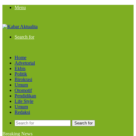
Menu
Search for
Home
Advetorial
Ekbis
Politik
Birokrasi
Umum
Otomotif
Pendidikan
Life Style
Umum
Redaksi
Search for
Breaking News