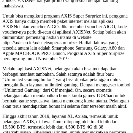
aplikasi AXISNet banyak promo yang sesuai dengan kantong
mahasiswa.
Untuk bisa mengikuti program AXIS Super Surprize ini, pengguna
AXIS hanya cukup membeli paket internet melalui aplikasi
AXISNet atau voucher AIGO. Jika membeli voucher AIGO, kode
voucher-nya perlu di-scan di aplikasi AXISNet. Setiap bulan akan
diumumkan pemenang hadiah utama di website
https://axis.co.id/axisnet/super-sureprize. Hadiah lainnya yang
tersedia antara lain adalah Smartphone Samsung Galaxy A80 dan
Apple MACBOOK PRO 13inch. Program AXIS Super Surprize
berlangsung mulai November 2019.
Melalui aplikasi AXISNet, pelanggan akan bisa mendapatkan
berbagai manfaat tambahan. Salah satunya adalah fitur baru
“Unlimited Gaming button” yang bisa dipakai pelanggan untuk
mengaktifkan layanan unlimited gaming. Dengan menggeser tombol
“Unlimited Gaming” dari Off menjadi On, secara otomatis
pelanggan akan mendapatkan bonus kuota games 1GB/hari untuk
bermain game sepuasnya, tanpa memotong kuota utama. Pelanggan
akan terus mendapatkan bonus ini selama fitur tersebut masih aktif.
Hingga akhir tahun 2019, layanan XL Axiata, termasuk untuk
pelanggan AXIS, di Jawa Timur ditopang oleh total lebih dari
15.500 BTS, termasuk lebih dari 4.500 BTS 4G di 38
kota/kabupaten. Fiberisasi jaringan, untuk meningkatkan performa