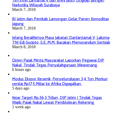
Tim Intel Lantamal V dan BNN Jatim, Ungkap Jaringan
Narkotika Wilayah Surabaya
March 7, 2018
BI Jatim dan Pemkab Lamongan Gelar Panen Komoditas
Jagung
March 7, 2018
Jelang Berakhirnya Masa Jabatan Danlantamal V, Laksma
TNI Edi Sucipto, S.E. M.M. Bacakan Memorandum Sertijab
March 8, 2018
Dirjen Pajak Minta Masyarakat Laporkan Pegawai DJP
Nakal, Tindak Tegas Penyalahgunaan Wewenang
6 hours ago
Modus Ekspor Keramik, Penyelundupan 3,4 Ton Merkuri
senilai Rp17,5 Miliar ke Afrika Digagalkan
5 days ago
Kejar Target Rp.56,3 Triliun, DJP Jatim I Tindak Tegas
Wajib Pajak Nakal Lewat Pemblokiran Rekening
1 week ago