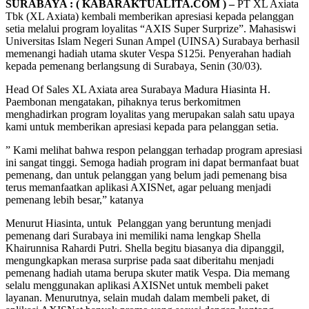
SURABAYA : ( KABARAKTUALITA.COM ) –
PT XL Axiata
Tbk (XL Axiata) kembali memberikan apresiasi kepada pelanggan
setia melalui program loyalitas “AXIS Super Surprize”. Mahasiswi
Universitas Islam Negeri Sunan Ampel (UINSA) Surabaya berhasil
memenangi hadiah utama skuter Vespa S125i. Penyerahan hadiah
kepada pemenang berlangsung di Surabaya, Senin (30/03).
Head Of Sales XL Axiata area Surabaya Madura Hiasinta H.
Paembonan mengatakan, pihaknya terus berkomitmen
menghadirkan program loyalitas yang merupakan salah satu upaya
kami untuk memberikan apresiasi kepada para pelanggan setia.
” Kami melihat bahwa respon pelanggan terhadap program apresiasi
ini sangat tinggi. Semoga hadiah program ini dapat bermanfaat buat
pemenang, dan untuk pelanggan yang belum jadi pemenang bisa
terus memanfaatkan aplikasi AXISNet, agar peluang menjadi
pemenang lebih besar,” katanya
Menurut Hiasinta, untuk Pelanggan yang beruntung menjadi
pemenang dari Surabaya ini memiliki nama lengkap Shella
Khairunnisa Rahardi Putri. Shella begitu biasanya dia dipanggil,
mengungkapkan merasa surprise pada saat diberitahu menjadi
pemenang hadiah utama berupa skuter matik Vespa. Dia memang
selalu menggunakan aplikasi AXISNet untuk membeli paket
layanan. Menurutnya, selain mudah dalam membeli paket, di