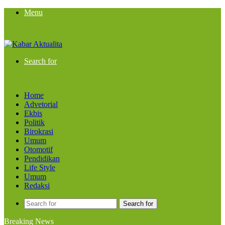
Menu
Search for
Home
Advetorial
Ekbis
Politik
Birokrasi
Umum
Otomotif
Pendidikan
Life Style
Umum
Redaksi
Search for
Breaking News