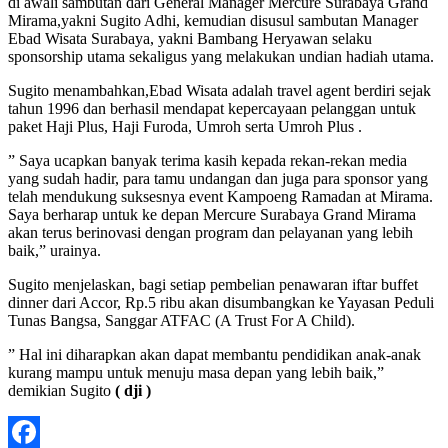
di awali sambutan dari General Manager Mercure Surabaya Grand
Mirama,yakni Sugito Adhi, kemudian disusul sambutan Manager
Ebad Wisata Surabaya, yakni Bambang Heryawan selaku
sponsorship utama sekaligus yang melakukan undian hadiah utama.
Sugito menambahkan,Ebad Wisata adalah travel agent berdiri sejak
tahun 1996 dan berhasil mendapat kepercayaan pelanggan untuk
paket Haji Plus, Haji Furoda, Umroh serta Umroh Plus .
” Saya ucapkan banyak terima kasih kepada rekan-rekan media
yang sudah hadir, para tamu undangan dan juga para sponsor yang
telah mendukung suksesnya event Kampoeng Ramadan at Mirama.
Saya berharap untuk ke depan Mercure Surabaya Grand Mirama
akan terus berinovasi dengan program dan pelayanan yang lebih
baik,” urainya.
Sugito menjelaskan, bagi setiap pembelian penawaran iftar buffet
dinner dari Accor, Rp.5 ribu akan disumbangkan ke Yayasan Peduli
Tunas Bangsa, Sanggar ATFAC (A Trust For A Child).
” Hal ini diharapkan akan dapat membantu pendidikan anak-anak
kurang mampu untuk menuju masa depan yang lebih baik,”
demikian Sugito
( dji )