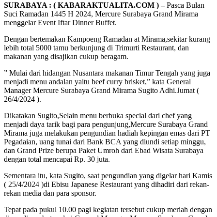
SURABAYA : ( KABARAKTUALITA.COM ) –
Pasca Bulan
Suci Ramadan 1445 H 2024, Mercure Surabaya Grand Mirama
menggelar Event Iftar Dinner Buffet.
Dengan bertemakan Kampoeng Ramadan at Mirama,sekitar kurang
lebih total 5000 tamu berkunjung di Trimurti Restaurant, dan
makanan yang disajikan cukup beragam.
” Mulai dari hidangan Nusantara makanan Timur Tengah yang juga
menjadi menu andalan yaitu beef curry brisket,” kata General
Manager Mercure Surabaya Grand Mirama Sugito Adhi.Jumat (
26/4/2024 ).
Dikatakan Sugito,Selain menu berbuka special dari chef yang
menjadi daya tarik bagi para pengunjung,Mercure Surabaya Grand
Mirama juga melakukan pengundian hadiah kepingan emas dari PT
Pegadaian, uang tunai dari Bank BCA yang diundi setiap minggu,
dan Grand Prize berupa Paket Umroh dari Ebad Wisata Surabaya
dengan total mencapai Rp. 30 juta.
Sementara itu, kata Sugito, saat pengundian yang digelar hari Kamis
( 25/4/2024 )di Ebisu Japanese Restaurant yang dihadiri dari rekan-
rekan media dan para sponsor.
Tepat pada pukul 10.00 pagi kegiatan tersebut cukup meriah dengan