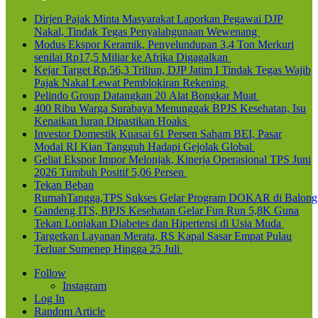
Dirjen Pajak Minta Masyarakat Laporkan Pegawai DJP
Nakal, Tindak Tegas Penyalahgunaan Wewenang
Modus Ekspor Keramik, Penyelundupan 3,4 Ton Merkuri
senilai Rp17,5 Miliar ke Afrika Digagalkan
Kejar Target Rp.56,3 Triliun, DJP Jatim I Tindak Tegas Wajib
Pajak Nakal Lewat Pemblokiran Rekening
Pelindo Group Datangkan 20 Alat Bongkar Muat
400 Ribu Warga Surabaya Menunggak BPJS Kesehatan, Isu
Kenaikan Iuran Dipastikan Hoaks
Investor Domestik Kuasai 61 Persen Saham BEI, Pasar
Modal RI Kian Tangguh Hadapi Gejolak Global
Geliat Ekspor Impor Melonjak, Kinerja Operasional TPS Juni
2026 Tumbuh Positif 5,06 Persen
Tekan Beban
RumahTangga,TPS Sukses Gelar Program DOKAR di Balong
Gandeng ITS, BPJS Kesehatan Gelar Fun Run 5,8K Guna
Tekan Lonjakan Diabetes dan Hipertensi di Usia Muda
Targetkan Layanan Merata, RS Kapal Sasar Empat Pulau
Terluar Sumenep Hingga 25 Juli
Follow
Instagram
Log In
Random Article