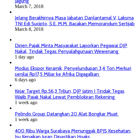
Jagung
March 7, 2018
Jelang Berakhirnya Masa Jabatan Danlantamal V, Laksma
TNI Edi Sucipto, S.E. M.M. Bacakan Memorandum Sertijab
March 8, 2018
Dirjen Pajak Minta Masyarakat Laporkan Pegawai DJP
Nakal, Tindak Tegas Penyalahgunaan Wewenang
1 day ago
Modus Ekspor Keramik, Penyelundupan 3,4 Ton Merkuri
senilai Rp17,5 Miliar ke Afrika Digagalkan
6 days ago
Kejar Target Rp.56,3 Triliun, DJP Jatim I Tindak Tegas
Wajib Pajak Nakal Lewat Pemblokiran Rekening
1 week ago
Pelindo Group Datangkan 20 Alat Bongkar Muat
1 week ago
400 Ribu Warga Surabaya Menunggak BPJS Kesehatan,
Isu Kenaikan Iuran Dipastikan Hoaks