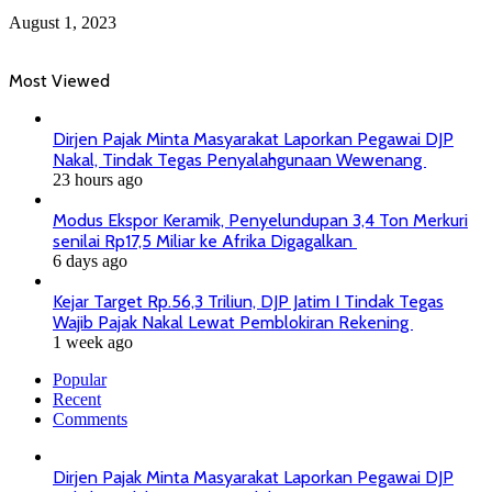
August 1, 2023
Most Viewed
Dirjen Pajak Minta Masyarakat Laporkan Pegawai DJP
Nakal, Tindak Tegas Penyalahgunaan Wewenang
23 hours ago
Modus Ekspor Keramik, Penyelundupan 3,4 Ton Merkuri
senilai Rp17,5 Miliar ke Afrika Digagalkan
6 days ago
Kejar Target Rp.56,3 Triliun, DJP Jatim I Tindak Tegas
Wajib Pajak Nakal Lewat Pemblokiran Rekening
1 week ago
Popular
Recent
Comments
Dirjen Pajak Minta Masyarakat Laporkan Pegawai DJP