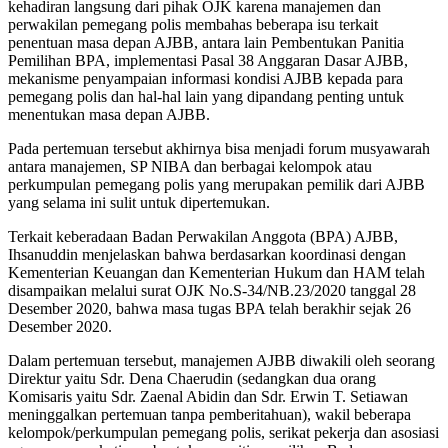
kehadiran langsung dari pihak OJK karena manajemen dan
perwakilan pemegang polis membahas beberapa isu terkait
penentuan masa depan AJBB, antara lain Pembentukan Panitia
Pemilihan BPA, implementasi Pasal 38 Anggaran Dasar AJBB,
mekanisme penyampaian informasi kondisi AJBB kepada para
pemegang polis dan hal-hal lain yang dipandang penting untuk
menentukan masa depan AJBB.
Pada pertemuan tersebut akhirnya bisa menjadi forum musyawarah
antara manajemen, SP NIBA dan berbagai kelompok atau
perkumpulan pemegang polis yang merupakan pemilik dari AJBB
yang selama ini sulit untuk dipertemukan.
Terkait keberadaan Badan Perwakilan Anggota (BPA) AJBB,
Ihsanuddin menjelaskan bahwa berdasarkan koordinasi dengan
Kementerian Keuangan dan Kementerian Hukum dan HAM telah
disampaikan melalui surat OJK No.S-34/NB.23/2020 tanggal 28
Desember 2020, bahwa masa tugas BPA telah berakhir sejak 26
Desember 2020.
Dalam pertemuan tersebut, manajemen AJBB diwakili oleh seorang
Direktur yaitu Sdr. Dena Chaerudin (sedangkan dua orang
Komisaris yaitu Sdr. Zaenal Abidin dan Sdr. Erwin T. Setiawan
meninggalkan pertemuan tanpa pemberitahuan), wakil beberapa
kelompok/perkumpulan pemegang polis, serikat pekerja dan asosiasi