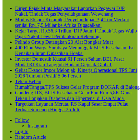
Dirjen Pajak Minta Masyarakat Laporkan Pegawai DJP
Nakal, Tindak Tegas Penyalahgunaan Wewenang
Modus Ekspor Keramik, Penyelundupan 3,4 Ton Merkuri
senilai Rp17,5 Miliar ke Afrika Digagalkan
Kejar Target Rp.56,3 Triliun, DJP Jatim I Tindak Tegas Wajib
Pajak Nakal Lewat Pemblokiran Rekening
Pelindo Group Datangkan 20 Alat Bongkar Muat
400 Ribu Warga Surabaya Menunggak BPJS Kesehatan, Isu
Kenaikan Iuran Dipastikan Hoaks
Investor Domestik Kuasai 61 Persen Saham BEI, Pasar
Modal RI Kian Tangguh Hadapi Gejolak Global
Geliat Ekspor Impor Melonjak, Kinerja Operasional TPS Juni
2026 Tumbuh Positif 5,06 Persen
Tekan Beban
RumahTangga,TPS Sukses Gelar Program DOKAR di Balong
Gandeng ITS, BPJS Kesehatan Gelar Fun Run 5,8K Guna
Tekan Lonjakan Diabetes dan Hipertensi di Usia Muda
Targetkan Layanan Merata, RS Kapal Sasar Empat Pulau
Terluar Sumenep Hingga 25 Juli
Follow
Instagram
Log In
Random Article