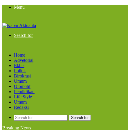
Menu
Search for
Home
Advetorial
Ekbis
Politik
Birokrasi
Umum
Otomotif
Pendidikan
Life Style
Umum
Redaksi
Search for
Breaking News