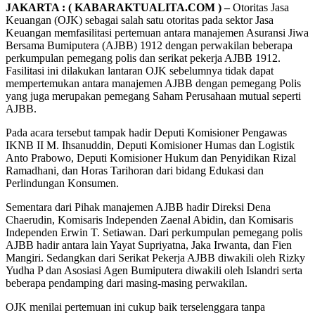
JAKARTA : ( KABARAKTUALITA.COM ) –
Otoritas Jasa
Keuangan (OJK) sebagai salah satu otoritas pada sektor Jasa
Keuangan memfasilitasi pertemuan antara manajemen Asuransi Jiwa
Bersama Bumiputera (AJBB) 1912 dengan perwakilan beberapa
perkumpulan pemegang polis dan serikat pekerja AJBB 1912.
Fasilitasi ini dilakukan lantaran OJK sebelumnya tidak dapat
mempertemukan antara manajemen AJBB dengan pemegang Polis
yang juga merupakan pemegang Saham Perusahaan mutual seperti
AJBB.
Pada acara tersebut tampak hadir Deputi Komisioner Pengawas
IKNB II M. Ihsanuddin, Deputi Komisioner Humas dan Logistik
Anto Prabowo, Deputi Komisioner Hukum dan Penyidikan Rizal
Ramadhani, dan Horas Tarihoran dari bidang Edukasi dan
Perlindungan Konsumen.
Sementara dari Pihak manajemen AJBB hadir Direksi Dena
Chaerudin, Komisaris Independen Zaenal Abidin, dan Komisaris
Independen Erwin T. Setiawan. Dari perkumpulan pemegang polis
AJBB hadir antara lain Yayat Supriyatna, Jaka Irwanta, dan Fien
Mangiri. Sedangkan dari Serikat Pekerja AJBB diwakili oleh Rizky
Yudha P dan Asosiasi Agen Bumiputera diwakili oleh Islandri serta
beberapa pendamping dari masing-masing perwakilan.
OJK menilai pertemuan ini cukup baik terselenggara tanpa