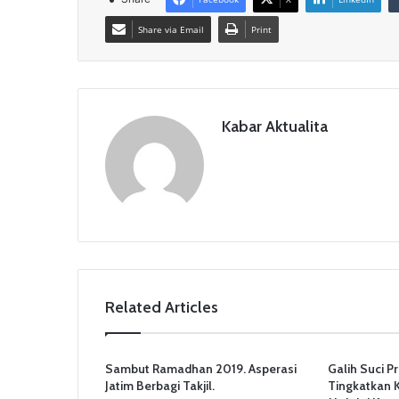
b
A
a
Share via Email
Print
o
p
m
o
p
k
Kabar Aktualita
Related Articles
Sambut Ramadhan 2019. Asperasi
Galih Suci P
Jatim Berbagi Takjil.
Tingkatkan K