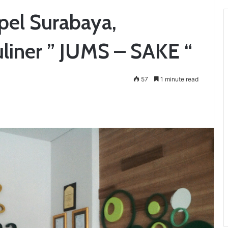
el Surabaya,
liner ” JUMS – SAKE “
57
1 minute read