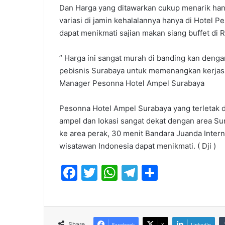
Dan Harga yang ditawarkan cukup menarik han
variasi di jamin kehalalannya hanya di Hotel
dapat menikmati sajian makan siang buffet di 
” Harga ini sangat murah di banding kan deng
pebisnis Surabaya untuk memenangkan kerjas
Manager Pesonna Hotel Ampel Surabaya
Pesonna Hotel Ampel Surabaya yang terletak d
ampel dan Iokasi sangat dekat dengan area Su
ke area perak, 30 menit Bandara Juanda Interna
wisatawan Indonesia dapat menikmati. ( Dji )
F
T
W
T
S
a
w
h
el
h
c
itt
at
e
ar
e
er
s
gr
e
Share
Facebook
X
LinkedIn