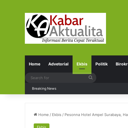
Home
Advetorial
Ekbis
Politik
Birokr
Search
for
Breaking News
Home
/
Ekbis
/
Pesonna Hotel Ampel Surabaya, Had
Ekbis