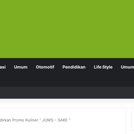
asi
Umum
Otomotif
Pendidikan
Life Style
Umu
irkan Promo Kuliner ” JUMS – SAKE “