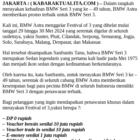
JAKARTA : ( KABARAKTUALITA.COM ) –
Dalam rangkah
merayakan kehadiran BMW Seri 3 yang ke – 49 tahun, BMW Astra
memberikan promo terbaik untuk BMW Seri 3.
Kali ini, BMW Astra menggelar Festival of 3 yang dihelat mulai
tanggal 29 hingga 30 Mei 2024 yang serentak digelar di seluruh
outletnya, yakni Sunter, Pluit, Cilandak, Serpong, Semarang, Jogja,
Solo, Surabaya, Malang, Denpasar, dan Makassar.
Hal tersebut disampaikan Sanfrantis Tanu, bahwa BMW Seri 3
merupakan Sedan legendaris yang pertama kali hadir pada Mei 1975
dan menjadi ikon sedan dengan kedinamisan berkendaranya.
Oleh karena itu, kata Sanfrantis, untuk merayakan BMW Seri 3 ke –
49 tahun, serentak di seluruh cabang BMW Astra memberikan
kesempatan bagi para pecinta BMW di seluruh Indonesia memiliki
BMW Seri 3 dengan penawaran terbaik.
Bagi pelanggan yang ingin mendapatkan penawaran khusus dalam
merayakan Festival of 3,yakni berupa ?:
– DP 0 rupiah
– Voucher bensin senilai 10 juta rupiah
– Voucher trade in senilai 10 juta rupiah
– E-money senilai 1 juta rupiah