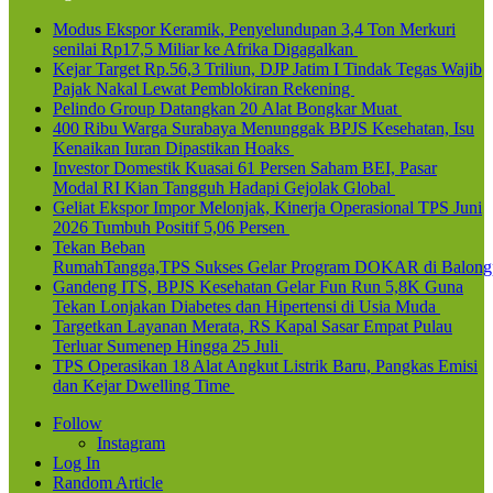
Modus Ekspor Keramik, Penyelundupan 3,4 Ton Merkuri
senilai Rp17,5 Miliar ke Afrika Digagalkan
Kejar Target Rp.56,3 Triliun, DJP Jatim I Tindak Tegas Wajib
Pajak Nakal Lewat Pemblokiran Rekening
Pelindo Group Datangkan 20 Alat Bongkar Muat
400 Ribu Warga Surabaya Menunggak BPJS Kesehatan, Isu
Kenaikan Iuran Dipastikan Hoaks
Investor Domestik Kuasai 61 Persen Saham BEI, Pasar
Modal RI Kian Tangguh Hadapi Gejolak Global
Geliat Ekspor Impor Melonjak, Kinerja Operasional TPS Juni
2026 Tumbuh Positif 5,06 Persen
Tekan Beban
RumahTangga,TPS Sukses Gelar Program DOKAR di Balong
Gandeng ITS, BPJS Kesehatan Gelar Fun Run 5,8K Guna
Tekan Lonjakan Diabetes dan Hipertensi di Usia Muda
Targetkan Layanan Merata, RS Kapal Sasar Empat Pulau
Terluar Sumenep Hingga 25 Juli
TPS Operasikan 18 Alat Angkut Listrik Baru, Pangkas Emisi
dan Kejar Dwelling Time
Follow
Instagram
Log In
Random Article