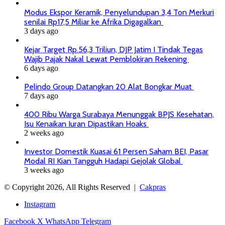
Modus Ekspor Keramik, Penyelundupan 3,4 Ton Merkuri
senilai Rp17,5 Miliar ke Afrika Digagalkan
3 days ago
Kejar Target Rp.56,3 Triliun, DJP Jatim I Tindak Tegas
Wajib Pajak Nakal Lewat Pemblokiran Rekening
6 days ago
Pelindo Group Datangkan 20 Alat Bongkar Muat
7 days ago
400 Ribu Warga Surabaya Menunggak BPJS Kesehatan,
Isu Kenaikan Iuran Dipastikan Hoaks
2 weeks ago
Investor Domestik Kuasai 61 Persen Saham BEI, Pasar
Modal RI Kian Tangguh Hadapi Gejolak Global
3 weeks ago
© Copyright 2026, All Rights Reserved |
Cakpras
Instagram
Facebook
X
WhatsApp
Telegram