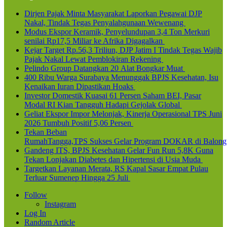
Dirjen Pajak Minta Masyarakat Laporkan Pegawai DJP
Nakal, Tindak Tegas Penyalahgunaan Wewenang
Modus Ekspor Keramik, Penyelundupan 3,4 Ton Merkuri
senilai Rp17,5 Miliar ke Afrika Digagalkan
Kejar Target Rp.56,3 Triliun, DJP Jatim I Tindak Tegas Wajib
Pajak Nakal Lewat Pemblokiran Rekening
Pelindo Group Datangkan 20 Alat Bongkar Muat
400 Ribu Warga Surabaya Menunggak BPJS Kesehatan, Isu
Kenaikan Iuran Dipastikan Hoaks
Investor Domestik Kuasai 61 Persen Saham BEI, Pasar
Modal RI Kian Tangguh Hadapi Gejolak Global
Geliat Ekspor Impor Melonjak, Kinerja Operasional TPS Juni
2026 Tumbuh Positif 5,06 Persen
Tekan Beban
RumahTangga,TPS Sukses Gelar Program DOKAR di Balong
Gandeng ITS, BPJS Kesehatan Gelar Fun Run 5,8K Guna
Tekan Lonjakan Diabetes dan Hipertensi di Usia Muda
Targetkan Layanan Merata, RS Kapal Sasar Empat Pulau
Terluar Sumenep Hingga 25 Juli
Follow
Instagram
Log In
Random Article