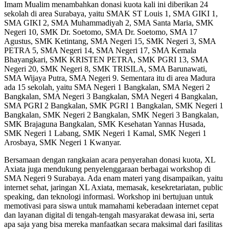
Imam Mualim menambahkan donasi kuota kali ini diberikan 24
sekolah di area Surabaya, yaitu SMAK ST Louis 1, SMA GIKI 1,
SMA GIKI 2, SMA Muhammadiyah 2, SMA Santa Maria, SMK
Negeri 10, SMK Dr. Soetomo, SMA Dr. Soetomo, SMA 17
Agustus, SMK Ketintang, SMA Negeri 15, SMK Negeri 3, SMA
PETRA 5, SMA Negeri 14, SMA Negeri 17, SMA Kemala
Bhayangkari, SMK KRISTEN PETRA, SMK PGRI 13, SMA
Negeri 20, SMK Negeri 8, SMK TRISILA, SMA Barunawati,
SMA Wijaya Putra, SMA Negeri 9. Sementara itu di area Madura
ada 15 sekolah, yaitu SMA Negeri 1 Bangkalan, SMA Negeri 2
Bangkalan, SMA Negeri 3 Bangkalan, SMA Negeri 4 Bangkalan,
SMA PGRI 2 Bangkalan, SMK PGRI 1 Bangkalan, SMK Negeri 1
Bangkalan, SMK Negeri 2 Bangkalan, SMK Negeri 3 Bangkalan,
SMK Brajaguna Bangkalan, SMK Kesehatan Yannas Husada,
SMK Negeri 1 Labang, SMK Negeri 1 Kamal, SMK Negeri 1
Arosbaya, SMK Negeri 1 Kwanyar.
Bersamaan dengan rangkaian acara penyerahan donasi kuota, XL
Axiata juga mendukung penyelenggaraan berbagai workshop di
SMA Negeri 9 Surabaya. Ada enam materi yang disampaikan, yaitu
internet sehat, jaringan XL Axiata, memasak, kesekretariatan, public
speaking, dan teknologi informasi. Workshop ini bertujuan untuk
memotivasi para siswa untuk mamahami keberadaan internet cepat
dan layanan digital di tengah-tengah masyarakat dewasa ini, serta
apa saja yang bisa mereka manfaatkan secara maksimal dari fasilitas