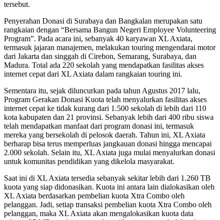
tersebut.
Penyerahan Donasi di Surabaya dan Bangkalan merupakan satu
rangkaian dengan “Bersama Bangun Negeri Employee Volunteering
Program”. Pada acara ini, sebanyak 40 karyawan XL Axiata,
termasuk jajaran manajemen, melakukan touring mengendarai motor
dari Jakarta dan singgah di Cirebon, Semarang, Surabaya, dan
Madura. Total ada 220 sekolah yang mendapatkan fasilitas akses
internet cepat dari XL Axiata dalam rangkaian touring ini.
Sementara itu, sejak diluncurkan pada tahun Agustus 2017 lalu,
Program Gerakan Donasi Kuota telah menyalurkan fasilitas akses
internet cepat ke tidak kurang dari 1.500 sekolah di lebih dari 110
kota kabupaten dan 21 provinsi. Sebanyak lebih dari 400 ribu siswa
telah mendapatkan manfaat dari program donasi ini, termasuk
mereka yang bersekolah di pelosok daerah. Tahun ini, XL Axiata
berharap bisa terus memperluas jangkauan donasi hingga mencapai
2.000 sekolah. Selain itu, XL Axiata juga mulai menyalurkan donasi
untuk komunitas pendidikan yang dikelola masyarakat.
Saat ini di XL Axiata tersedia sebanyak sekitar lebih dari 1.260 TB
kuota yang siap didonasikan. Kuota ini antara lain dialokasikan oleh
XL Axiata berdasarkan pembelian kuota Xtra Combo oleh
pelanggan. Jadi, setiap transaksi pembelian kuota Xtra Combo oleh
pelanggan, maka XL Axiata akan mengalokasikan kuota data