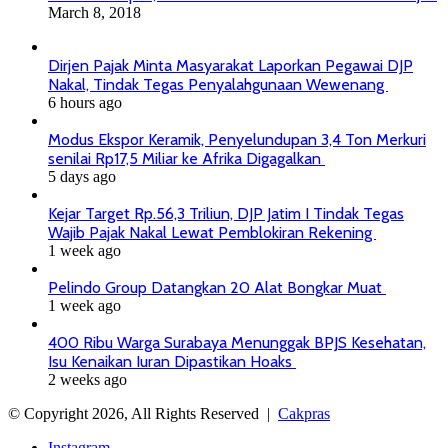
March 8, 2018
Dirjen Pajak Minta Masyarakat Laporkan Pegawai DJP
Nakal, Tindak Tegas Penyalahgunaan Wewenang
6 hours ago
Modus Ekspor Keramik, Penyelundupan 3,4 Ton Merkuri
senilai Rp17,5 Miliar ke Afrika Digagalkan
5 days ago
Kejar Target Rp.56,3 Triliun, DJP Jatim I Tindak Tegas
Wajib Pajak Nakal Lewat Pemblokiran Rekening
1 week ago
Pelindo Group Datangkan 20 Alat Bongkar Muat
1 week ago
400 Ribu Warga Surabaya Menunggak BPJS Kesehatan,
Isu Kenaikan Iuran Dipastikan Hoaks
2 weeks ago
© Copyright 2026, All Rights Reserved |
Cakpras
Instagram