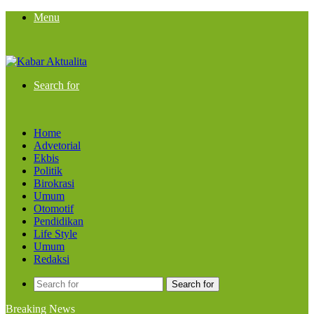
Menu
Search for
Home
Advetorial
Ekbis
Politik
Birokrasi
Umum
Otomotif
Pendidikan
Life Style
Umum
Redaksi
Search for
Breaking News