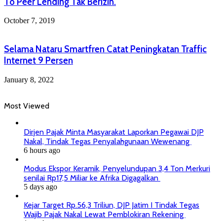
To Peer Lending Tak Berizin.
October 7, 2019
Selama Nataru Smartfren Catat Peningkatan Traffic
Internet 9 Persen
January 8, 2022
Most Viewed
Dirjen Pajak Minta Masyarakat Laporkan Pegawai DJP
Nakal, Tindak Tegas Penyalahgunaan Wewenang
6 hours ago
Modus Ekspor Keramik, Penyelundupan 3,4 Ton Merkuri
senilai Rp17,5 Miliar ke Afrika Digagalkan
5 days ago
Kejar Target Rp.56,3 Triliun, DJP Jatim I Tindak Tegas
Wajib Pajak Nakal Lewat Pemblokiran Rekening