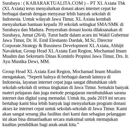
Surabaya : ( KABARAKTUALITA.COM ) – PT XL Axiata Tbk
(XL Axiata) terus menyalurkan donasi akses internet cepat ke
berbagai daerah dengan menyasar lebih banyak sekolah di
Indonesia. Untuk wilayah Jawa Timur, XL Axiata kembali
menyalurkan bantuan kepada 39 sekolah setingkat SMA/SMK di
Surabaya dan Madura. Penyerahan donasi kuota dilaksanakan di
Surabaya, Jumat (26/4). Turut hadir dalam acara ini Wakil Gubernur
Jawa Timur, Dr. H. Emil Elestianto Dardak, M.Sc, Director
Corporate.Strategy & Bussiness Development XL Axiata, Abhijit
Navalekar, Group Head XL Axiata East Region, Mochamad Imam
Mualim dan Sekretaris Dinas Kominfo Propinsi Jawa Timur, Drs. Ir.
Ayu Mustika Dewi, MM.
Group Head XL Axiata East Region, Mochamad Imam Mualim
mengatakan, “Seperti halnya di berbagai daerah lainnya di
Indonesia, layanan internet cepat juga sangat dibutuhkan oleh
sekolah-sekolah di semua tingkatan di Jawa Timur. Semakin banyak
materi pelajaran dan juga metode pengajaran membutuhkan sarana
internet dan digital yang memadai. Untuk itu, pada 2019 ini secara
bertahap kami bisa lebih banyak lagi menyalurkan program donasi
akses ke internet cepat untuk sekolah-sekolah di Jawa Timur. Kami
akan sangat senang jika fasilitas dari kami dan sebagian pelanggan
ini akan bisa dimanfaatkan secara maksimal untuk memajukan
kualitas pendidikan bagi anak-anak kita.”