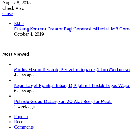
August 8, 2018
Check Also
Close
Ekbis
Dukung Kontent Creator Bagi Generasi Millenial, IM3 Oo
October 4, 2019
Most Viewed
Modus Ekspor Keramik, Penyelundupan 3,4 Ton Merkuri senil
4 days ago
Kejar Target Rp.56,3 Triliun, DJP Jatim I Tindak Tegas Wa
6 days ago
Pelindo Group Datangkan 20 Alat Bongkar Muat
1 week ago
Popular
Recent
Comments