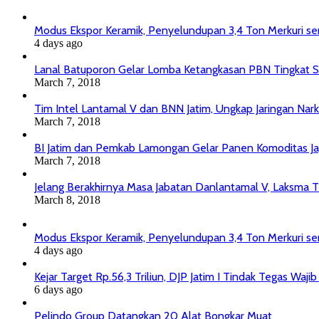
Modus Ekspor Keramik, Penyelundupan 3,4 Ton Merkuri senil
4 days ago
Lanal Batuporon Gelar Lomba Ketangkasan PBN Tingkat
March 7, 2018
Tim Intel Lantamal V dan BNN Jatim, Ungkap Jaringan Nar
March 7, 2018
BI Jatim dan Pemkab Lamongan Gelar Panen Komoditas J
March 7, 2018
Jelang Berakhirnya Masa Jabatan Danlantamal V, Laksma T
March 8, 2018
Modus Ekspor Keramik, Penyelundupan 3,4 Ton Merkuri senil
4 days ago
Kejar Target Rp.56,3 Triliun, DJP Jatim I Tindak Tegas Wa
6 days ago
Pelindo Group Datangkan 20 Alat Bongkar Muat