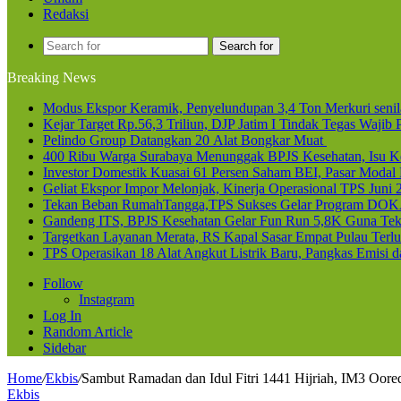
Redaksi
Search for
Breaking News
Modus Ekspor Keramik, Penyelundupan 3,4 Ton Merkuri senila
Kejar Target Rp.56,3 Triliun, DJP Jatim I Tindak Tegas Waji
Pelindo Group Datangkan 20 Alat Bongkar Muat
400 Ribu Warga Surabaya Menunggak BPJS Kesehatan, Isu Ke
Investor Domestik Kuasai 61 Persen Saham BEI, Pasar Modal
Geliat Ekspor Impor Melonjak, Kinerja Operasional TPS Juni 
Tekan Beban RumahTangga,TPS Sukses Gelar Program DOK
Gandeng ITS, BPJS Kesehatan Gelar Fun Run 5,8K Guna Teka
Targetkan Layanan Merata, RS Kapal Sasar Empat Pulau Terl
TPS Operasikan 18 Alat Angkut Listrik Baru, Pangkas Emisi 
Follow
Instagram
Log In
Random Article
Sidebar
Home
/
Ekbis
/
Sambut Ramadan dan Idul Fitri 1441 Hijriah, IM3 Oor
Ekbis