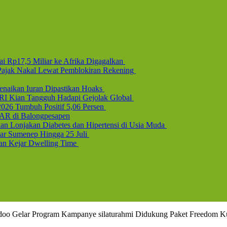
i Rp17,5 Miliar ke Afrika Digagalkan
b Pajak Nakal Lewat Pemblokiran Rekening
naikan Iuran Dipastikan Hoaks
 RI Kian Tangguh Hadapi Gejolak Global
2026 Tumbuh Positif 5,06 Persen
AR di Balongpesapen
n Lonjakan Diabetes dan Hipertensi di Usia Muda
uar Sumenep Hingga 25 Juli
dan Kejar Dwelling Time
edoo Gelar Program Kampanye silaturahmi Didukung Paket Freedom Ku