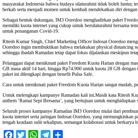
masyarakat Indonesia bahwa budaya silaturahmi tidak boleh luntur, 
berkah serta menjadi momen untuk kembali mendekatkan diri dengan k
Sebagai bentuk dukungan, IM3 Ooredoo menghadirkan paket Freedom 
memiliki kuota internet yang cukup untuk bersilaturahmi bersama tem
untuk penanganan Covid-19.
Ritesh Kumar Singh, Chief Marketing Officer Indosat Ooredoo mengata
Ooredoo ingin membuktikan bahwa melakukan physical distancing sel
sehingga ibadah Ramadan tetap dapat fokus dijalankan meskipun teta
Pelanggan dapat menikmati paket Freedom Kuota Harian dengan masa
GB masa aktif 14 hari, hingga Rp74.900 untuk kuota 28 GB dengan mas
paket ini dilengkapi dengan benefit Pulsa Safe.
Cara untuk menikmati paket Freedom Kuota Harian sangat mudah, pe
Untuk melengkapi kampanye Ramadan kali ini.Masih kata Ritesh Kuma
anthem ‘Ramai Sepi Bersama’, yang bertujuan untuk menghidupkan s
Seluruh proses kampanye Ramadan IM3 Ooredoo mulai dari pembuatan
kuota internet serta jaringan Indosat Ooredoo, yang memungkinkan 
tengah keadaan sulit sekalipun, semangat kolaborasi untuk berkarya b
Facebook
Twitter
WhatsApp
Telegram
Share