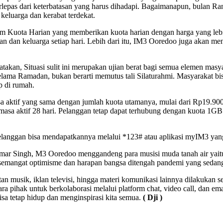
terlepas dari keterbatasan yang harus dihadapi. Bagaimanapun, bulan
eluarga dan kerabat terdekat.
Kuota Harian yang memberikan kuota harian dengan harga yang lebih
an dan keluarga setiap hari. Lebih dari itu, IM3 Ooredoo juga akan m
kan, Situasi sulit ini merupakan ujian berat bagi semua elemen masya
ama Ramadan, bukan berarti memutus tali Silaturahmi. Masyarakat bis
p di rumah.
 aktif yang sama dengan jumlah kuota utamanya, mulai dari Rp19.900
a aktif 28 hari. Pelanggan tetap dapat terhubung dengan kuota 1GB pe
langgan bisa mendapatkannya melalui *123# atau aplikasi myIM3 yang
r Singh, M3 Ooredoo menggandeng para musisi muda tanah air yaitu Ba
emangat optimisme dan harapan bangsa ditengah pandemi yang sedang 
 musik, iklan televisi, hingga materi komunikasi lainnya dilakukan 
para pihak untuk berkolaborasi melalui platform chat, video call, d
isa tetap hidup dan menginspirasi kita semua.
( Dji )