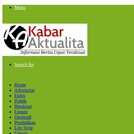
Menu
Search for
Home
Advetorial
Ekbis
Politik
Birokrasi
Umum
Otomotif
Pendidikan
Life Style
Umum