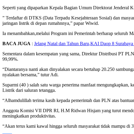
Seperti yang dipaparkan Kepala Bagian Umum Direktorat Jenderal Ke
” Terdaftar di DTKS (Data Terpadu Kesejahteraan Sosial) dan masyarak
jaringan listrik di depan rumahnnya,” papar Wiwid.
Ia menambahkan,melalui Program ini Pemerintah berharap seluruh Mas
BACA JUGA
:
Jelang Natal dan Tahun Baru,KAI Daop 8 Surabaya
Sementara dalam kesempatan yang sama, Direktur Distribusi PT PLN (
99,99%.
“Diantaranya nanti akan dinyalakan secara bertahap 20.250 sambung
nyalakan bersama,” tutur Adi.
Suparmi (40 ) salah satu warga penerima manfaat mengungkapkan, k
Listrik dari saluran tetangga.
“Alhamdulillah terima kasih kepada pemerintah dan PLN atas bantuan l
Anggota Komisi VII DPR RI, H.M Ridwan Hisjam yang turut mendoron
meningkatkan produktivitas.
“Akan terus kami kawal hingga seluruh masyarakat tidak mampu di 3T