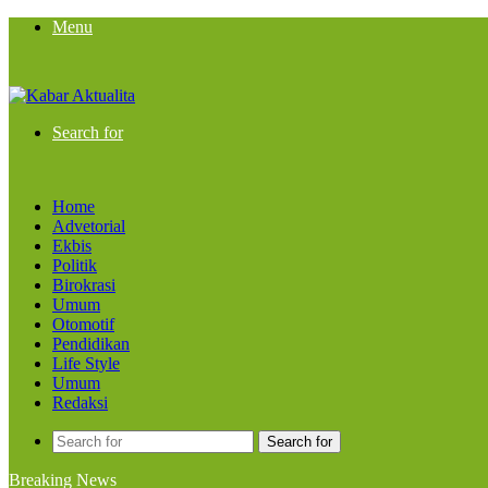
Menu
Search for
Home
Advetorial
Ekbis
Politik
Birokrasi
Umum
Otomotif
Pendidikan
Life Style
Umum
Redaksi
Search for
Breaking News