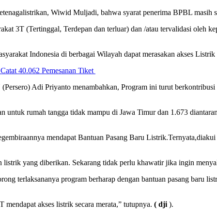
tenagalistrikan, Wiwid Muljadi, bahwa syarat penerima BPBL masih s
at 3T (Tertinggal, Terdepan dan terluar) dan /atau tervalidasi oleh kep
yarakat Indonesia di berbagai Wilayah dapat merasakan akses Listrik 
 Catat 40.062 Pemesanan Tiket
Persero) Adi Priyanto menambahkan, Program ini turut berkontribusi 
an untuk rumah tangga tidak mampu di Jawa Timur dan 1.673 diantaran
egembiraannya mendapat Bantuan Pasang Baru Listrik.Ternyata,diakui
istrik yang diberikan. Sekarang tidak perlu khawatir jika ingin menyal
g terlaksananya program berharap dengan bantuan pasang baru listr
 mendapat akses listrik secara merata,” tutupnya.
( dji
).