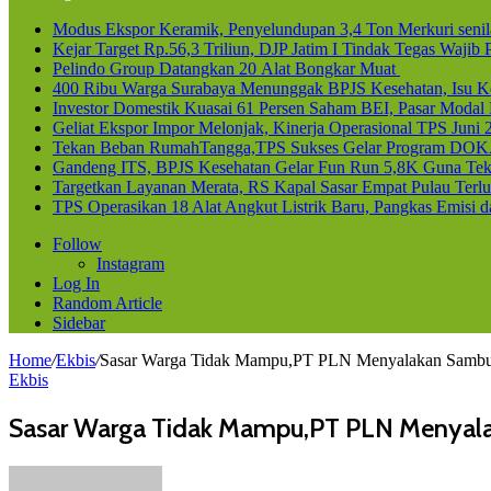
Modus Ekspor Keramik, Penyelundupan 3,4 Ton Merkuri senila
Kejar Target Rp.56,3 Triliun, DJP Jatim I Tindak Tegas Waji
Pelindo Group Datangkan 20 Alat Bongkar Muat
400 Ribu Warga Surabaya Menunggak BPJS Kesehatan, Isu Ke
Investor Domestik Kuasai 61 Persen Saham BEI, Pasar Modal
Geliat Ekspor Impor Melonjak, Kinerja Operasional TPS Juni 
Tekan Beban RumahTangga,TPS Sukses Gelar Program DOK
Gandeng ITS, BPJS Kesehatan Gelar Fun Run 5,8K Guna Teka
Targetkan Layanan Merata, RS Kapal Sasar Empat Pulau Terl
TPS Operasikan 18 Alat Angkut Listrik Baru, Pangkas Emisi 
Follow
Instagram
Log In
Random Article
Sidebar
Home
/
Ekbis
/
Sasar Warga Tidak Mampu,PT PLN Menyalakan Sambun
Ekbis
Sasar Warga Tidak Mampu,PT PLN Menyalak