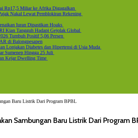
i Rp17,5 Miliar ke Afrika Digagalkan
b Pajak Nakal Lewat Pemblokiran Rekening
naikan Iuran Dipastikan Hoaks
 RI Kian Tangguh Hadapi Gejolak Global
2026 Tumbuh Positif 5,06 Persen
AR di Balongpesapen
n Lonjakan Diabetes dan Hipertensi di Usia Muda
uar Sumenep Hingga 25 Juli
dan Kejar Dwelling Time
gan Baru Listrik Dari Program BPBL
an Sambungan Baru Listrik Dari Program 