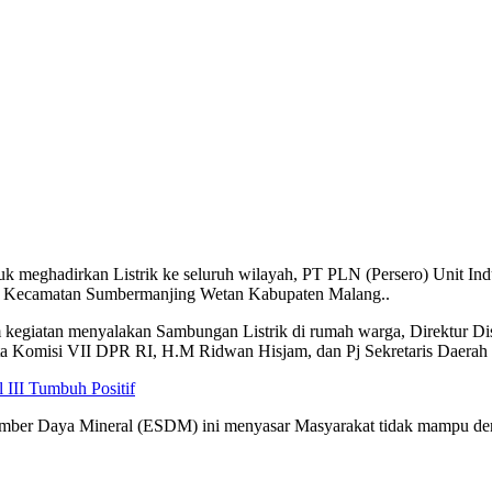
k meghadirkan Listrik ke seluruh wilayah, PT PLN (Persero) Unit In
to, Kecamatan Sumbermanjing Wetan Kabupaten Malang..
m kegiatan menyalakan Sambungan Listrik di rumah warga, Direktur Di
ota Komisi VII DPR RI, H.M Ridwan Hisjam, dan Pj Sekretaris Daer
III Tumbuh Positif
umber Daya Mineral (ESDM) ini menyasar Masyarakat tidak mampu de