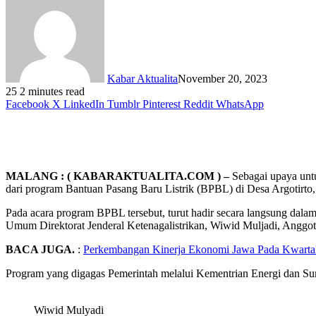
Kabar Aktualita
November 20, 2023
25
2 minutes read
Facebook
X
LinkedIn
Tumblr
Pinterest
Reddit
WhatsApp
MALANG : ( KABARAKTUALITA.COM ) –
Sebagai upaya untu
dari program Bantuan Pasang Baru Listrik (BPBL) di Desa Argotir
Pada acara program BPBL tersebut, turut hadir secara langsung dala
Umum Direktorat Jenderal Ketenagalistrikan, Wiwid Muljadi, Angg
BACA JUGA.
:
Perkembangan Kinerja Ekonomi Jawa Pada Kwartal 
Program yang digagas Pemerintah melalui Kementrian Energi dan S
Wiwid Mulyadi