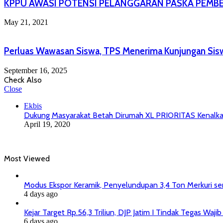
KPPU AWASI POTENSI PELANGGARAN PASKA PEM
May 21, 2021
Perluas Wawasan Siswa, TPS Menerima Kunjungan Sis
September 16, 2025
Check Also
Close
Ekbis
Dukung Masyarakat Betah Dirumah XL PRIORITAS Kenalka
April 19, 2020
Most Viewed
Modus Ekspor Keramik, Penyelundupan 3,4 Ton Merkuri senil
4 days ago
Kejar Target Rp.56,3 Triliun, DJP Jatim I Tindak Tegas Wa
6 days ago