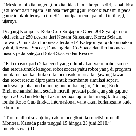
” Meski nilai kita unggul,tim kita tidak harus berpuas diri, sebab bisa
jadi robot dari negara lain bisa mengungguli robot kita.namun pada
game terakhir ternyata tim SD. mudipat mendapat nilai tertinggi, ”
ujarnya
Di ajang Kompetisi Robo Cup Singapure Open 2018 yang di ikuti
oleh sekitar 250 peserta dari Negara Singapure, Korea Selatan,
Taiwan, China dan Indonesia terdapat 4 Kategori yang di lombakan
yakni, Rescue, Soccer, Dancing dan Co Space dan tim Indonesia
masuk pada kategori Robot Soccer dan Rescue
” Kita masuk pada 2 kategori yang dilombakan yakni robot soccer
dan rescue.untuk kategori robot soccer yaitu robot yang di program
untuk memainkan bola serta memasukan bola ke gawang lawan.
dan robot rescue diprogram untuk membantu simulasi seperti
melewati jembatan dan menghindari halangan, ” terang Endi
Endi menambahkan, setelah meraih prestasi pada ajang singapure
open 2018.Tim Mudipat akan berlaga lagi untuk mengikuti ajang
lomba Robo Cup tingkat Internasional yang akan berlangsung pada
tahun ini
” Tim mudipat selanjutnya akan mengikuti kompetisi robot di
Montreal Kanada pada tanggal 15 hingga 23 juni 2018,”
pungkasnya. ( Dji )