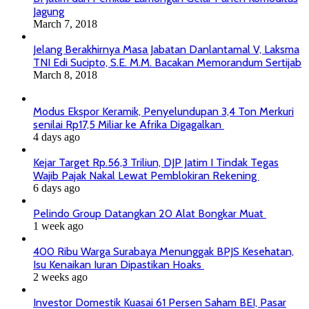
Jagung
March 7, 2018
Jelang Berakhirnya Masa Jabatan Danlantamal V, Laksma
TNI Edi Sucipto, S.E. M.M. Bacakan Memorandum Sertijab
March 8, 2018
Modus Ekspor Keramik, Penyelundupan 3,4 Ton Merkuri
senilai Rp17,5 Miliar ke Afrika Digagalkan
4 days ago
Kejar Target Rp.56,3 Triliun, DJP Jatim I Tindak Tegas
Wajib Pajak Nakal Lewat Pemblokiran Rekening
6 days ago
Pelindo Group Datangkan 20 Alat Bongkar Muat
1 week ago
400 Ribu Warga Surabaya Menunggak BPJS Kesehatan,
Isu Kenaikan Iuran Dipastikan Hoaks
2 weeks ago
Investor Domestik Kuasai 61 Persen Saham BEI, Pasar