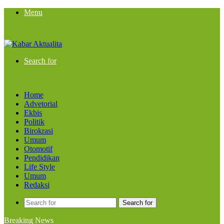
Menu
Search for
Home
Advetorial
Ekbis
Politik
Birokrasi
Umum
Otomotif
Pendidikan
Life Style
Umum
Redaksi
Search for
Breaking News