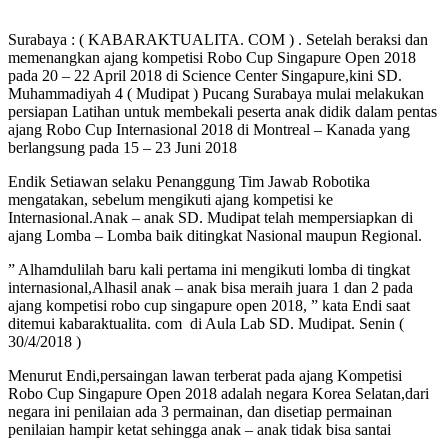
Surabaya : ( KABARAKTUALITA. COM ) . Setelah beraksi dan
memenangkan ajang kompetisi Robo Cup Singapure Open 2018
pada 20 – 22 April 2018 di Science Center Singapure,kini SD.
Muhammadiyah 4 ( Mudipat ) Pucang Surabaya mulai melakukan
persiapan Latihan untuk membekali peserta anak didik dalam pentas
ajang Robo Cup Internasional 2018 di Montreal – Kanada yang
berlangsung pada 15 – 23 Juni 2018
Endik Setiawan selaku Penanggung Tim Jawab Robotika
mengatakan, sebelum mengikuti ajang kompetisi ke
Internasional.Anak – anak SD. Mudipat telah mempersiapkan di
ajang Lomba – Lomba baik ditingkat Nasional maupun Regional.
” Alhamdulilah baru kali pertama ini mengikuti lomba di tingkat
internasional,Alhasil anak – anak bisa meraih juara 1 dan 2 pada
ajang kompetisi robo cup singapure open 2018, ” kata Endi saat
ditemui kabaraktualita. com di Aula Lab SD. Mudipat. Senin (
30/4/2018 )
Menurut Endi,persaingan lawan terberat pada ajang Kompetisi
Robo Cup Singapure Open 2018 adalah negara Korea Selatan,dari
negara ini penilaian ada 3 permainan, dan disetiap permainan
penilaian hampir ketat sehingga anak – anak tidak bisa santai