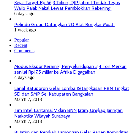
Kejar Target Rp.56,3 Triliun, DJP Jatim I Tindak Tegas
Wajib Pajak Nakal Lewat Pemblokiran Rekening
6 days ago
Pelindo Group Datangkan 20 Alat Bongkar Muat
1 week ago
Popular
Recent
Comments
Modus Ekspor Keramik, Penyelundupan 3,4 Ton Merkuri
senilai Rp17,5 Miliar ke Afrika Digagalkan
4 days ago
Lanal Batuporon Gelar Lomba Ketangkasan PBN Tingkat
SD dan SMP Se-Kabupaten Bangkalan
March 7, 2018
Tim Intel Lantamal V dan BNN Jatim, Ungkap Jaringan
Narkotika Wilayah Surabaya
March 7, 2018
BI Jatim dan Pemkab Lamongan Gelar Panen Komoditas