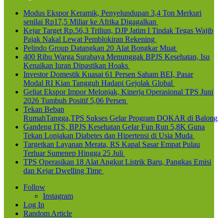
Modus Ekspor Keramik, Penyelundupan 3,4 Ton Merkuri
senilai Rp17,5 Miliar ke Afrika Digagalkan
Kejar Target Rp.56,3 Triliun, DJP Jatim I Tindak Tegas Wajib
Pajak Nakal Lewat Pemblokiran Rekening
Pelindo Group Datangkan 20 Alat Bongkar Muat
400 Ribu Warga Surabaya Menunggak BPJS Kesehatan, Isu
Kenaikan Iuran Dipastikan Hoaks
Investor Domestik Kuasai 61 Persen Saham BEI, Pasar
Modal RI Kian Tangguh Hadapi Gejolak Global
Geliat Ekspor Impor Melonjak, Kinerja Operasional TPS Juni
2026 Tumbuh Positif 5,06 Persen
Tekan Beban
RumahTangga,TPS Sukses Gelar Program DOKAR di Balong
Gandeng ITS, BPJS Kesehatan Gelar Fun Run 5,8K Guna
Tekan Lonjakan Diabetes dan Hipertensi di Usia Muda
Targetkan Layanan Merata, RS Kapal Sasar Empat Pulau
Terluar Sumenep Hingga 25 Juli
TPS Operasikan 18 Alat Angkut Listrik Baru, Pangkas Emisi
dan Kejar Dwelling Time
Follow
Instagram
Log In
Random Article