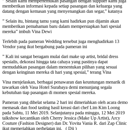
” Selain kami mempertemukan pasangan dengan supplier kami juga
memberikan informasi kepada setiap pasangan dan keluarga yang
datang dengan kemasan yang menyenangkan dan segar,” katanya
” Selain itu, bintang tamu yang kami hadirkan pun dijamin akan
memberikan pemahaman baru dalam mempersiapkan hari spesial
mereka” imbuh Vina Dewi
Terlebih pada pameran Wedding tersebut juga menghadirkan 13
Vendor yang ikut bergabung pada pameran ini
” Kali ini sangat beragam mulai dari make up artist, bridal dress
spesialis, dekorasi hingga tata cahaya yang pastinya dapat
memudahkan pasangan dalam menentukan pilihan yang sesuai
dengan keinginan mereka di hari yang spesial,” terang Vina
Vina menjelaskan, berbagai penawaran dan keuntungan menarik di
tawarkan oleh Vasa Hotel Surabaya demi menunjang segala
kebutuhan tiap pasangan di momen spesial mereka.
Pameran yang dihelat selama 2 hari ini dimeriahkan oleh acara demo
memasak dan food tasting hasil kreasi dari chef Lim Kim Loong
pada Sabtu, 11 Mei 2019. Selanjutanya pada minggu, 12 Mei 2019
talkshow kecantikan oleh Cherry Jessica (Make Up Artist), Arcy
Couture (Fashion Designer) dan Dr. Yovita Vania R. dari Zap Clinic
ikut memeriahkan perhelatan ini. ( Dji )