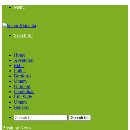
Menu
Search for
Home
Advetorial
Ekbis
Politik
Birokrasi
Umum
Otomotif
Pendidikan
Life Style
Umum
Redaksi
Search for
Breaking News