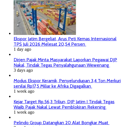
Ekspor Jatim Bergeliat, Arus Peti Kemas Internasional
TPS Juli 2026 Melesat 20,54 Persen
1 day ago
Dirjen Pajak Minta Masyarakat Laporkan Pegawai DJP
Nakal, Tindak Tegas Penyalahgunaan Wewenang
3 days ago
Modus Ekspor Keramik, Penyelundupan 3,4 Ton Merkuri
senilai Rp17,5 Miliar ke Afrika Digagalkan
1 week ago
Kejar Target Rp.56,3 Triliun, DJP Jatim I Tindak Tegas
Wajib Pajak Nakal Lewat Pemblokiran Rekening
1 week ago
Pelindo Group Datangkan 20 Alat Bongkar Muat