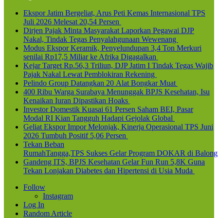
Ekspor Jatim Bergeliat, Arus Peti Kemas Internasional TPS
Juli 2026 Melesat 20,54 Persen
Dirjen Pajak Minta Masyarakat Laporkan Pegawai DJP
Nakal, Tindak Tegas Penyalahgunaan Wewenang
Modus Ekspor Keramik, Penyelundupan 3,4 Ton Merkuri
senilai Rp17,5 Miliar ke Afrika Digagalkan
Kejar Target Rp.56,3 Triliun, DJP Jatim I Tindak Tegas Wajib
Pajak Nakal Lewat Pemblokiran Rekening
Pelindo Group Datangkan 20 Alat Bongkar Muat
400 Ribu Warga Surabaya Menunggak BPJS Kesehatan, Isu
Kenaikan Iuran Dipastikan Hoaks
Investor Domestik Kuasai 61 Persen Saham BEI, Pasar
Modal RI Kian Tangguh Hadapi Gejolak Global
Geliat Ekspor Impor Melonjak, Kinerja Operasional TPS Juni
2026 Tumbuh Positif 5,06 Persen
Tekan Beban
RumahTangga,TPS Sukses Gelar Program DOKAR di Balong
Gandeng ITS, BPJS Kesehatan Gelar Fun Run 5,8K Guna
Tekan Lonjakan Diabetes dan Hipertensi di Usia Muda
Follow
Instagram
Log In
Random Article