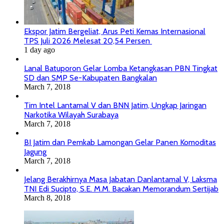
Ekspor Jatim Bergeliat, Arus Peti Kemas Internasional
TPS Juli 2026 Melesat 20,54 Persen
1 day ago
Lanal Batuporon Gelar Lomba Ketangkasan PBN Tingkat
SD dan SMP Se-Kabupaten Bangkalan
March 7, 2018
Tim Intel Lantamal V dan BNN Jatim, Ungkap Jaringan
Narkotika Wilayah Surabaya
March 7, 2018
BI Jatim dan Pemkab Lamongan Gelar Panen Komoditas
Jagung
March 7, 2018
Jelang Berakhirnya Masa Jabatan Danlantamal V, Laksma
TNI Edi Sucipto, S.E. M.M. Bacakan Memorandum Sertijab
March 8, 2018