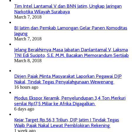
Tim Intel Lantamal V dan BNN Jatim, Ungkap Jaringan
Narkotika Wilayah Surabaya
March 7, 2018
BI Jatim dan Pemkab Lamongan Gelar Panen Komoditas
Jagung
March 7, 2018
Jelang Berakhirnya Masa Jabatan Danlantamal V, Laksma
TNI Edi Sucipto, S.E. M.M. Bacakan Memorandum Sertijab
March 8, 2018
Dirjen Pajak Minta Masyarakat Laporkan Pegawai DJP
Nakal, Tindak Tegas Penyalahgunaan Wewenang
16 hours ago
Modus Ekspor Keramik, Penyelundupan 3,4 Ton Merkuri
senilai Rp17,5 Miliar ke Afrika Digagalkan
6 days ago
Kejar Target Rp.56,3 Triliun, DJP Jatim I Tindak Tegas
Wajib Pajak Nakal Lewat Pemblokiran Rekening
1 week ago