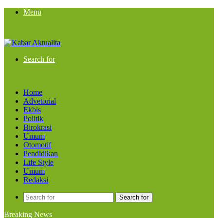
Menu
Search for
Home
Advetorial
Ekbis
Politik
Birokrasi
Umum
Otomotif
Pendidikan
Life Style
Umum
Redaksi
Search for
Breaking News