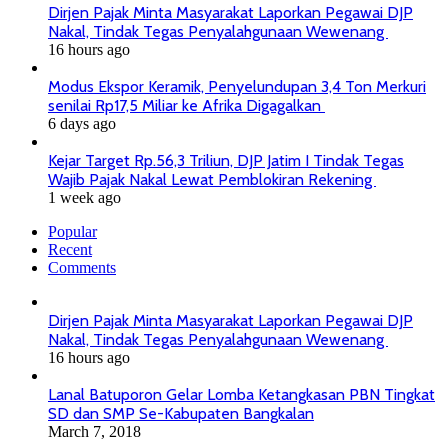
Dirjen Pajak Minta Masyarakat Laporkan Pegawai DJP
Nakal, Tindak Tegas Penyalahgunaan Wewenang
16 hours ago
Modus Ekspor Keramik, Penyelundupan 3,4 Ton Merkuri
senilai Rp17,5 Miliar ke Afrika Digagalkan
6 days ago
Kejar Target Rp.56,3 Triliun, DJP Jatim I Tindak Tegas
Wajib Pajak Nakal Lewat Pemblokiran Rekening
1 week ago
Popular
Recent
Comments
Dirjen Pajak Minta Masyarakat Laporkan Pegawai DJP
Nakal, Tindak Tegas Penyalahgunaan Wewenang
16 hours ago
Lanal Batuporon Gelar Lomba Ketangkasan PBN Tingkat
SD dan SMP Se-Kabupaten Bangkalan
March 7, 2018