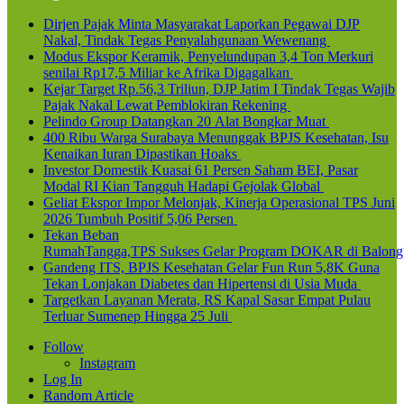
Dirjen Pajak Minta Masyarakat Laporkan Pegawai DJP
Nakal, Tindak Tegas Penyalahgunaan Wewenang
Modus Ekspor Keramik, Penyelundupan 3,4 Ton Merkuri
senilai Rp17,5 Miliar ke Afrika Digagalkan
Kejar Target Rp.56,3 Triliun, DJP Jatim I Tindak Tegas Wajib
Pajak Nakal Lewat Pemblokiran Rekening
Pelindo Group Datangkan 20 Alat Bongkar Muat
400 Ribu Warga Surabaya Menunggak BPJS Kesehatan, Isu
Kenaikan Iuran Dipastikan Hoaks
Investor Domestik Kuasai 61 Persen Saham BEI, Pasar
Modal RI Kian Tangguh Hadapi Gejolak Global
Geliat Ekspor Impor Melonjak, Kinerja Operasional TPS Juni
2026 Tumbuh Positif 5,06 Persen
Tekan Beban
RumahTangga,TPS Sukses Gelar Program DOKAR di Balong
Gandeng ITS, BPJS Kesehatan Gelar Fun Run 5,8K Guna
Tekan Lonjakan Diabetes dan Hipertensi di Usia Muda
Targetkan Layanan Merata, RS Kapal Sasar Empat Pulau
Terluar Sumenep Hingga 25 Juli
Follow
Instagram
Log In
Random Article