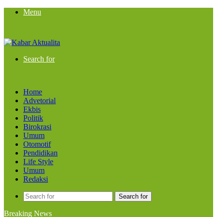
Menu
Search for
Home
Advetorial
Ekbis
Politik
Birokrasi
Umum
Otomotif
Pendidikan
Life Style
Umum
Redaksi
Search for
Breaking News