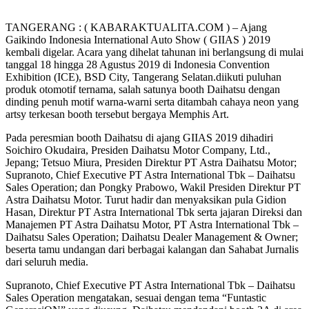
TANGERANG : ( KABARAKTUALITA.COM ) – Ajang
Gaikindo Indonesia International Auto Show ( GIIAS ) 2019
kembali digelar. Acara yang dihelat tahunan ini berlangsung di mulai
tanggal 18 hingga 28 Agustus 2019 di Indonesia Convention
Exhibition (ICE), BSD City, Tangerang Selatan.diikuti puluhan
produk otomotif ternama, salah satunya booth Daihatsu dengan
dinding penuh motif warna-warni serta ditambah cahaya neon yang
artsy terkesan booth tersebut bergaya Memphis Art.
Pada peresmian booth Daihatsu di ajang GIIAS 2019 dihadiri
Soichiro Okudaira, Presiden Daihatsu Motor Company, Ltd.,
Jepang; Tetsuo Miura, Presiden Direktur PT Astra Daihatsu Motor;
Supranoto, Chief Executive PT Astra International Tbk – Daihatsu
Sales Operation; dan Pongky Prabowo, Wakil Presiden Direktur PT
Astra Daihatsu Motor. Turut hadir dan menyaksikan pula Gidion
Hasan, Direktur PT Astra International Tbk serta jajaran Direksi dan
Manajemen PT Astra Daihatsu Motor, PT Astra International Tbk –
Daihatsu Sales Operation; Daihatsu Dealer Management & Owner;
beserta tamu undangan dari berbagai kalangan dan Sahabat Jurnalis
dari seluruh media.
Supranoto, Chief Executive PT Astra International Tbk – Daihatsu
Sales Operation mengatakan, sesuai dengan tema “Funtastic