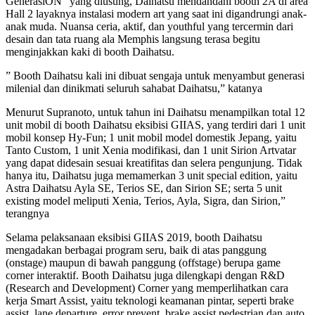
GenerasiON” yang diusung, Daihatsu mendandani booth 2A di area
Hall 2 layaknya instalasi modern art yang saat ini digandrungi anak-
anak muda. Nuansa ceria, aktif, dan youthful yang tercermin dari
desain dan tata ruang ala Memphis langsung terasa begitu
menginjakkan kaki di booth Daihatsu.
” Booth Daihatsu kali ini dibuat sengaja untuk menyambut generasi
milenial dan dinikmati seluruh sahabat Daihatsu,” katanya
Menurut Supranoto, untuk tahun ini Daihatsu menampilkan total 12
unit mobil di booth Daihatsu eksibisi GIIAS, yang terdiri dari 1 unit
mobil konsep Hy-Fun; 1 unit mobil model domestik Jepang, yaitu
Tanto Custom, 1 unit Xenia modifikasi, dan 1 unit Sirion Artvatar
yang dapat didesain sesuai kreatifitas dan selera pengunjung. Tidak
hanya itu, Daihatsu juga memamerkan 3 unit special edition, yaitu
Astra Daihatsu Ayla SE, Terios SE, dan Sirion SE; serta 5 unit
existing model meliputi Xenia, Terios, Ayla, Sigra, dan Sirion,”
terangnya
Selama pelaksanaan eksibisi GIIAS 2019, booth Daihatsu
mengadakan berbagai program seru, baik di atas panggung
(onstage) maupun di bawah panggung (offstage) berupa game
corner interaktif. Booth Daihatsu juga dilengkapi dengan R&D
(Research and Development) Corner yang memperlihatkan cara
kerja Smart Assist, yaitu teknologi keamanan pintar, seperti brake
assist, lane departure, error prevent, brake assist pedestrian dan auto