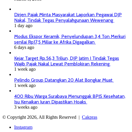
Dirjen Pajak Minta Masyarakat Laporkan Pegawai DJP
Nakal, Tindak Tegas Penyalahgunaan Wewenang
1 day ago
Modus Ekspor Keramik, Penyelundupan 3,4 Ton Merkuri
senilai Rp17,5 Miliar ke Afrika Digagalkan
6 days ago
Kejar Target Rp.56,3 Triliun, DJP Jatim I Tindak Tegas
Wajib Pajak Nakal Lewat Pemblokiran Rekening
1 week ago
Pelindo Group Datangkan 20 Alat Bongkar Muat
1 week ago
400 Ribu Warga Surabaya Menunggak BPJS Kesehatan,
Isu Kenaikan Iuran Dipastikan Hoaks
3 weeks ago
© Copyright 2026, All Rights Reserved |
Cakpras
Instagram