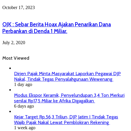
October 17, 2023
OJK : Sebar Berita Hoax Ajakan Penarikan Dana
Perbankan di Denda 1 Miliar.
July 2, 2020
Most Viewed
Dirjen Pajak Minta Masyarakat Laporkan Pegawai DJP
Nakal, Tindak Tegas Penyalahgunaan Wewenang
1 day ago
Modus Ekspor Keramik, Penyelundupan 3,4 Ton Merkuri
senilai Rp17,5 Miliar ke Afrika Digagalkan
6 days ago
Kejar Target Rp.56,3 Triliun, DJP Jatim I Tindak Tegas
Wajib Pajak Nakal Lewat Pemblokiran Rekening
1 week ago