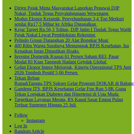
Dirjen Pajak Minta Masyarakat Laporkan Pegawai DJP
Nakal, Tindak Tegas Penyalahgunaan Wewenang
Modus Ekspor Keramik, Penyelundupan 3,4 Ton Merkuri
senilai Rp17,5 Miliar ke Afrika Digagalkan
Kejar Target Rp.56,3 Triliun, DJP Jatim I Tindak Tegas Wajib
Pajak Nakal Lewat Pemblokiran Rekening
Pelindo Group Datangkan 20 Alat Bongkar Muat
400 Ribu Warga Surabaya Menunggak BPJS Kesehatan, Isu
Kenaikan Iuran Dipastikan Hoaks
Investor Domestik Kuasai 61 Persen Saham BEI, Pasar
Modal RI Kian Tangguh Hadapi Gejolak Global
Geliat Ekspor Impor Melonjak, Kinerja Operasional TPS Juni
2026 Tumbuh Positif 5,06 Persen
Tekan Beban
RumahTangga,TPS Sukses Gelar Program DOKAR di Balong
Gandeng ITS, BPJS Kesehatan Gelar Fun Run 5,8K Guna
Tekan Lonjakan Diabetes dan Hipertensi di Usia Muda
Targetkan Layanan Merata, RS Kapal Sasar Empat Pulau
Terluar Sumenep Hingga 25 Juli
Follow
Instagram
Log In
Random Article