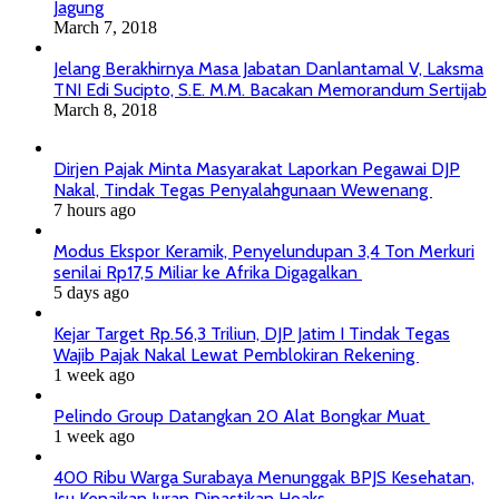
Jagung
March 7, 2018
Jelang Berakhirnya Masa Jabatan Danlantamal V, Laksma
TNI Edi Sucipto, S.E. M.M. Bacakan Memorandum Sertijab
March 8, 2018
Dirjen Pajak Minta Masyarakat Laporkan Pegawai DJP
Nakal, Tindak Tegas Penyalahgunaan Wewenang
7 hours ago
Modus Ekspor Keramik, Penyelundupan 3,4 Ton Merkuri
senilai Rp17,5 Miliar ke Afrika Digagalkan
5 days ago
Kejar Target Rp.56,3 Triliun, DJP Jatim I Tindak Tegas
Wajib Pajak Nakal Lewat Pemblokiran Rekening
1 week ago
Pelindo Group Datangkan 20 Alat Bongkar Muat
1 week ago
400 Ribu Warga Surabaya Menunggak BPJS Kesehatan,
Isu Kenaikan Iuran Dipastikan Hoaks