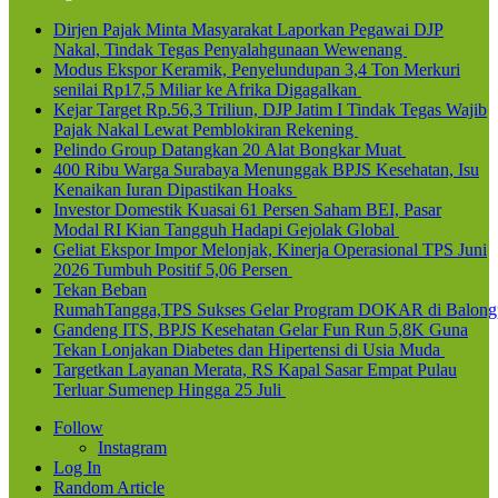
Dirjen Pajak Minta Masyarakat Laporkan Pegawai DJP
Nakal, Tindak Tegas Penyalahgunaan Wewenang
Modus Ekspor Keramik, Penyelundupan 3,4 Ton Merkuri
senilai Rp17,5 Miliar ke Afrika Digagalkan
Kejar Target Rp.56,3 Triliun, DJP Jatim I Tindak Tegas Wajib
Pajak Nakal Lewat Pemblokiran Rekening
Pelindo Group Datangkan 20 Alat Bongkar Muat
400 Ribu Warga Surabaya Menunggak BPJS Kesehatan, Isu
Kenaikan Iuran Dipastikan Hoaks
Investor Domestik Kuasai 61 Persen Saham BEI, Pasar
Modal RI Kian Tangguh Hadapi Gejolak Global
Geliat Ekspor Impor Melonjak, Kinerja Operasional TPS Juni
2026 Tumbuh Positif 5,06 Persen
Tekan Beban
RumahTangga,TPS Sukses Gelar Program DOKAR di Balong
Gandeng ITS, BPJS Kesehatan Gelar Fun Run 5,8K Guna
Tekan Lonjakan Diabetes dan Hipertensi di Usia Muda
Targetkan Layanan Merata, RS Kapal Sasar Empat Pulau
Terluar Sumenep Hingga 25 Juli
Follow
Instagram
Log In
Random Article