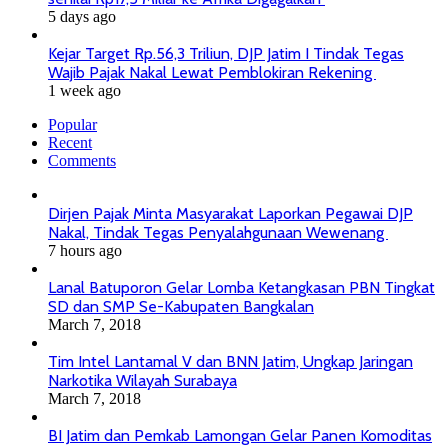
5 days ago
Kejar Target Rp.56,3 Triliun, DJP Jatim I Tindak Tegas
Wajib Pajak Nakal Lewat Pemblokiran Rekening
1 week ago
Popular
Recent
Comments
Dirjen Pajak Minta Masyarakat Laporkan Pegawai DJP
Nakal, Tindak Tegas Penyalahgunaan Wewenang
7 hours ago
Lanal Batuporon Gelar Lomba Ketangkasan PBN Tingkat
SD dan SMP Se-Kabupaten Bangkalan
March 7, 2018
Tim Intel Lantamal V dan BNN Jatim, Ungkap Jaringan
Narkotika Wilayah Surabaya
March 7, 2018
BI Jatim dan Pemkab Lamongan Gelar Panen Komoditas