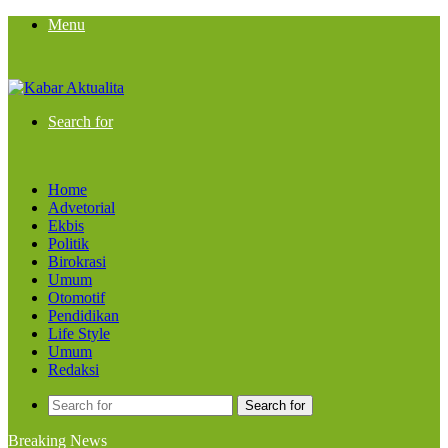
Menu
Search for
Home
Advetorial
Ekbis
Politik
Birokrasi
Umum
Otomotif
Pendidikan
Life Style
Umum
Redaksi
Search for
Breaking News