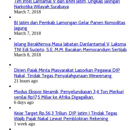
Tim Intel Lantamal V dan BNN Jatim, Ungkap Jaringan
Narkotika Wilayah Surabaya
March 7, 2018
BI Jatim dan Pemkab Lamongan Gelar Panen Komoditas
Jagung
March 7, 2018
Jelang Berakhirnya Masa Jabatan Danlantamal V, Laksma
TNI Edi Sucipto, S.E. M.M. Bacakan Memorandum Sertijab
March 8, 2018
Dirjen Pajak Minta Masyarakat Laporkan Pegawai DJP
Nakal, Tindak Tegas Penyalahgunaan Wewenang
21 hours ago
Modus Ekspor Keramik, Penyelundupan 3,4 Ton Merkuri
senilai Rp17,5 Miliar ke Afrika Digagalkan
6 days ago
Kejar Target Rp.56,3 Triliun, DJP Jatim I Tindak Tegas
Wajib Pajak Nakal Lewat Pemblokiran Rekening
1 week ago