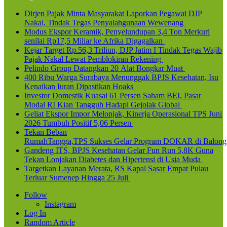
Dirjen Pajak Minta Masyarakat Laporkan Pegawai DJP
Nakal, Tindak Tegas Penyalahgunaan Wewenang
Modus Ekspor Keramik, Penyelundupan 3,4 Ton Merkuri
senilai Rp17,5 Miliar ke Afrika Digagalkan
Kejar Target Rp.56,3 Triliun, DJP Jatim I Tindak Tegas Wajib
Pajak Nakal Lewat Pemblokiran Rekening
Pelindo Group Datangkan 20 Alat Bongkar Muat
400 Ribu Warga Surabaya Menunggak BPJS Kesehatan, Isu
Kenaikan Iuran Dipastikan Hoaks
Investor Domestik Kuasai 61 Persen Saham BEI, Pasar
Modal RI Kian Tangguh Hadapi Gejolak Global
Geliat Ekspor Impor Melonjak, Kinerja Operasional TPS Juni
2026 Tumbuh Positif 5,06 Persen
Tekan Beban
RumahTangga,TPS Sukses Gelar Program DOKAR di Balong
Gandeng ITS, BPJS Kesehatan Gelar Fun Run 5,8K Guna
Tekan Lonjakan Diabetes dan Hipertensi di Usia Muda
Targetkan Layanan Merata, RS Kapal Sasar Empat Pulau
Terluar Sumenep Hingga 25 Juli
Follow
Instagram
Log In
Random Article