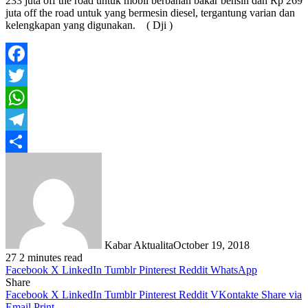
233 juta off the road untuk mobil berbahan bakar bensin dan Rp 269
juta off the road untuk yang bermesin diesel, tergantung varian dan
kelengkapan yang digunakan. ( Dji )
Facebook
Twitter
WhatsApp
Telegram
Share
Kabar Aktualita
October 19, 2018
27
2 minutes read
Facebook
X
LinkedIn
Tumblr
Pinterest
Reddit
WhatsApp
Share
Facebook
X
LinkedIn
Tumblr
Pinterest
Reddit
VKontakte
Share via
Email
Print