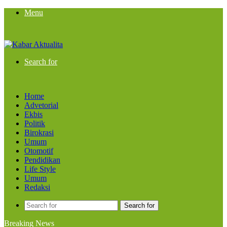
Menu
Search for
Home
Advetorial
Ekbis
Politik
Birokrasi
Umum
Otomotif
Pendidikan
Life Style
Umum
Redaksi
Search for
Breaking News