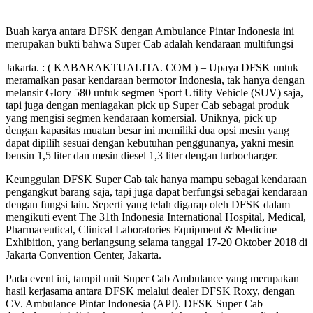
Buah karya antara DFSK dengan Ambulance Pintar Indonesia ini
merupakan bukti bahwa Super Cab adalah kendaraan multifungsi
Jakarta. : ( KABARAKTUALITA. COM ) – Upaya DFSK untuk
meramaikan pasar kendaraan bermotor Indonesia, tak hanya dengan
melansir Glory 580 untuk segmen Sport Utility Vehicle (SUV) saja,
tapi juga dengan meniagakan pick up Super Cab sebagai produk
yang mengisi segmen kendaraan komersial. Uniknya, pick up
dengan kapasitas muatan besar ini memiliki dua opsi mesin yang
dapat dipilih sesuai dengan kebutuhan penggunanya, yakni mesin
bensin 1,5 liter dan mesin diesel 1,3 liter dengan turbocharger.
Keunggulan DFSK Super Cab tak hanya mampu sebagai kendaraan
pengangkut barang saja, tapi juga dapat berfungsi sebagai kendaraan
dengan fungsi lain. Seperti yang telah digarap oleh DFSK dalam
mengikuti event The 31th Indonesia International Hospital, Medical,
Pharmaceutical, Clinical Laboratories Equipment & Medicine
Exhibition, yang berlangsung selama tanggal 17-20 Oktober 2018 di
Jakarta Convention Center, Jakarta.
Pada event ini, tampil unit Super Cab Ambulance yang merupakan
hasil kerjasama antara DFSK melalui dealer DFSK Roxy, dengan
CV. Ambulance Pintar Indonesia (API). DFSK Super Cab