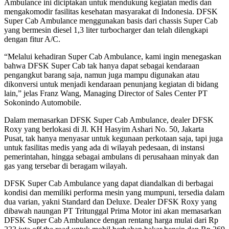
Ambulance ini diciptakan untuk mendukung kegiatan medis dan
mengakomodir fasilitas kesehatan masyarakat di Indonesia. DFSK
Super Cab Ambulance menggunakan basis dari chassis Super Cab
yang bermesin diesel 1,3 liter turbocharger dan telah dilengkapi
dengan fitur A/C.
“Melalui kehadiran Super Cab Ambulance, kami ingin menegaskan
bahwa DFSK Super Cab tak hanya dapat sebagai kendaraan
pengangkut barang saja, namun juga mampu digunakan atau
dikonversi untuk menjadi kendaraan penunjang kegiatan di bidang
lain,” jelas Franz Wang, Managing Director of Sales Center PT
Sokonindo Automobile.
Dalam memasarkan DFSK Super Cab Ambulance, dealer DFSK
Roxy yang berlokasi di Jl. KH Hasyim Ashari No. 50, Jakarta
Pusat, tak hanya menyasar untuk kegunaan perkotaan saja, tapi juga
untuk fasilitas medis yang ada di wilayah pedesaan, di instansi
pemerintahan, hingga sebagai ambulans di perusahaan minyak dan
gas yang tersebar di beragam wilayah.
DFSK Super Cab Ambulance yang dapat diandalkan di berbagai
kondisi dan memiliki performa mesin yang mumpuni, tersedia dalam
dua varian, yakni Standard dan Deluxe. Dealer DFSK Roxy yang
dibawah naungan PT Tritunggal Prima Motor ini akan memasarkan
DFSK Super Cab Ambulance dengan rentang harga mulai dari Rp