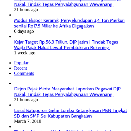
Nakal, Tindak Tegas Penyalahgunaan Wewenang
21 hours ago
Modus Ekspor Keramik, Penyelundupan 3,4 Ton Merkuri
senilai Rp17,5 Miliar ke Afrika Digagalkan
6 days ago
Kejar Target Rp.56,3 Triliun, DJP Jatim I Tindak Tegas
Wajib Pajak Nakal Lewat Pemblokiran Rekening
1 week ago
Popular
Recent
Comments
Dirjen Pajak Minta Masyarakat Laporkan Pegawai DJP
Nakal, Tindak Tegas Penyalahgunaan Wewenang
21 hours ago
Lanal Batuporon Gelar Lomba Ketangkasan PBN Tingkat
SD dan SMP Se-Kabupaten Bangkalan
March 7, 2018