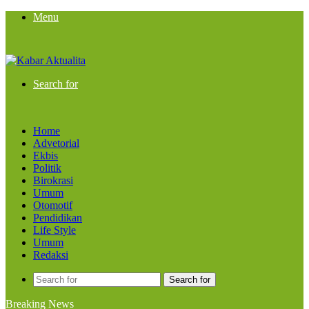
Menu
Search for
Home
Advetorial
Ekbis
Politik
Birokrasi
Umum
Otomotif
Pendidikan
Life Style
Umum
Redaksi
Search for
Breaking News