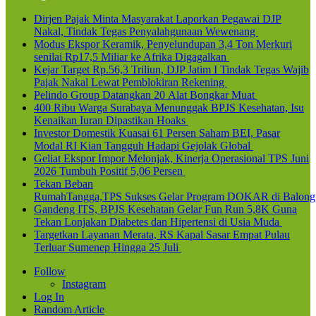
Dirjen Pajak Minta Masyarakat Laporkan Pegawai DJP
Nakal, Tindak Tegas Penyalahgunaan Wewenang
Modus Ekspor Keramik, Penyelundupan 3,4 Ton Merkuri
senilai Rp17,5 Miliar ke Afrika Digagalkan
Kejar Target Rp.56,3 Triliun, DJP Jatim I Tindak Tegas Wajib
Pajak Nakal Lewat Pemblokiran Rekening
Pelindo Group Datangkan 20 Alat Bongkar Muat
400 Ribu Warga Surabaya Menunggak BPJS Kesehatan, Isu
Kenaikan Iuran Dipastikan Hoaks
Investor Domestik Kuasai 61 Persen Saham BEI, Pasar
Modal RI Kian Tangguh Hadapi Gejolak Global
Geliat Ekspor Impor Melonjak, Kinerja Operasional TPS Juni
2026 Tumbuh Positif 5,06 Persen
Tekan Beban
RumahTangga,TPS Sukses Gelar Program DOKAR di Balong
Gandeng ITS, BPJS Kesehatan Gelar Fun Run 5,8K Guna
Tekan Lonjakan Diabetes dan Hipertensi di Usia Muda
Targetkan Layanan Merata, RS Kapal Sasar Empat Pulau
Terluar Sumenep Hingga 25 Juli
Follow
Instagram
Log In
Random Article