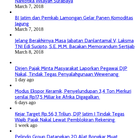
Narkotika Wilayah Surabaya
March 7, 2018
BI Jatim dan Pemkab Lamongan Gelar Panen Komoditas
Jagung
March 7, 2018
Jelang Berakhirnya Masa Jabatan Danlantamal V, Laksma
TNI Edi Sucipto, S.E. M.M. Bacakan Memorandum Sertijab
March 8, 2018
Dirjen Pajak Minta Masyarakat Laporkan Pegawai DJP
Nakal, Tindak Tegas Penyalahgunaan Wewenang
1 day ago
Modus Ekspor Keramik, Penyelundupan 3,4 Ton Merkuri
senilai Rp17,5 Miliar ke Afrika Digagalkan
6 days ago
Kejar Target Rp.56,3 Triliun, DJP Jatim I Tindak Tegas
Wajib Pajak Nakal Lewat Pemblokiran Rekening
1 week ago
Pelindo Group Datangkan 20 Alat Bongkar Muat