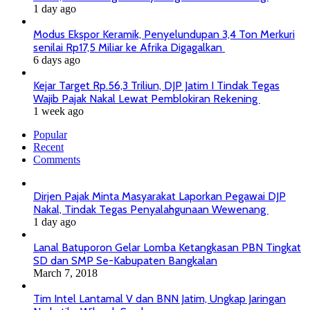
1 day ago
Modus Ekspor Keramik, Penyelundupan 3,4 Ton Merkuri
senilai Rp17,5 Miliar ke Afrika Digagalkan
6 days ago
Kejar Target Rp.56,3 Triliun, DJP Jatim I Tindak Tegas
Wajib Pajak Nakal Lewat Pemblokiran Rekening
1 week ago
Popular
Recent
Comments
Dirjen Pajak Minta Masyarakat Laporkan Pegawai DJP
Nakal, Tindak Tegas Penyalahgunaan Wewenang
1 day ago
Lanal Batuporon Gelar Lomba Ketangkasan PBN Tingkat
SD dan SMP Se-Kabupaten Bangkalan
March 7, 2018
Tim Intel Lantamal V dan BNN Jatim, Ungkap Jaringan