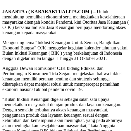
JAKARTA : ( KABARAKTUALITA.COM ) –
Untuk
mendukung pemulihan ekonomi serta meningkatkan kesejahteraan
masyarakat ditengah kondisi Pandemi, kini Otoritas Jasa Keuangan (
OJK ) bersama Industri Jasa Keuangan berupaya mendorong akses
keuangan kepada masyarakat.
Mengusung tema “Inklusi Keuangan Untuk Semua, Bangkitkan
Ekonomi Bangsa” OJK menggelar kegiatan kalender tahunan yakni
Bulan Inklusi Keuangan ( BIK ) yang berkelanjutan di Indonesia
dengan digelar mulai tanggal 1 hingga 31 Oktober 2021.
Anggota Dewan Komisioner OJK bidang Edukasi dan
Perlindungan Konsumen Tirta Segara menjelaskan bahwa inklusi
keuangan memiliki peranan penting dan strategis sehingga
diharapkan dapat menjadi solusi untuk mempercepat pemulihan
ekonomi nasional akibat pandemi covid-19.
“Bulan Inklusi Keuangan digelar sebagai salah satu upaya
mendekatkan masyarakat dengan produk dan layanan keuangan.
Dengan semakin terbukanya akses keuangan masyarakat,
penggunaan produk dan layanan keuangan sesuai dengan
kebutuhan dan kemampuan akan meningkat, yang pada akhirnya
akan meningkatkan kesejahteraan masyarakat,” kata Anggota
Dewan Komisioner OJK bidang Edukasi dan Perlindungan