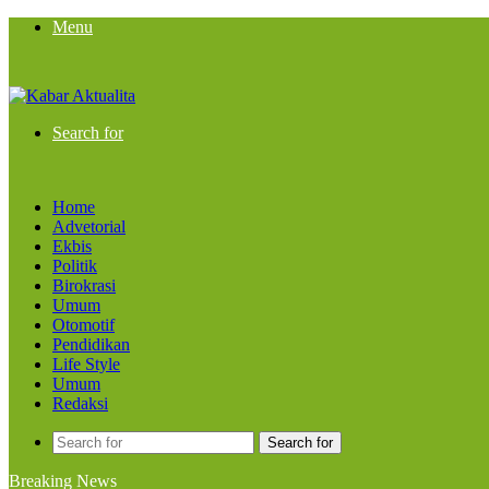
Menu
Search for
Home
Advetorial
Ekbis
Politik
Birokrasi
Umum
Otomotif
Pendidikan
Life Style
Umum
Redaksi
Search for
Breaking News