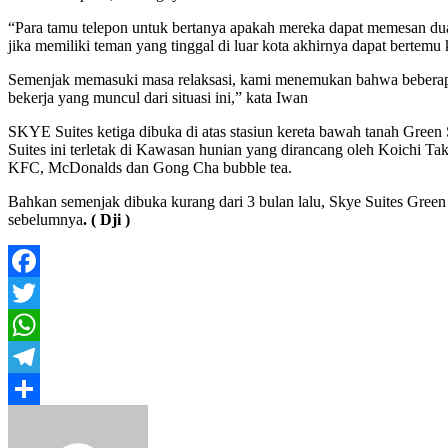
“Para tamu telepon untuk bertanya apakah mereka dapat memesan dua 
jika memiliki teman yang tinggal di luar kota akhirnya dapat bertemu 
Semenjak memasuki masa relaksasi, kami menemukan bahwa beberapa t
bekerja yang muncul dari situasi ini,” kata Iwan
SKYE Suites ketiga dibuka di atas stasiun kereta bawah tanah Gre
Suites ini terletak di Kawasan hunian yang dirancang oleh Koichi Ta
KFC, McDonalds dan Gong Cha bubble tea.
Bahkan semenjak dibuka kurang dari 3 bulan lalu, Skye Suites Green S
sebelumnya
. ( Dji )
Facebook
Twitter
WhatsApp
Telegram
Share