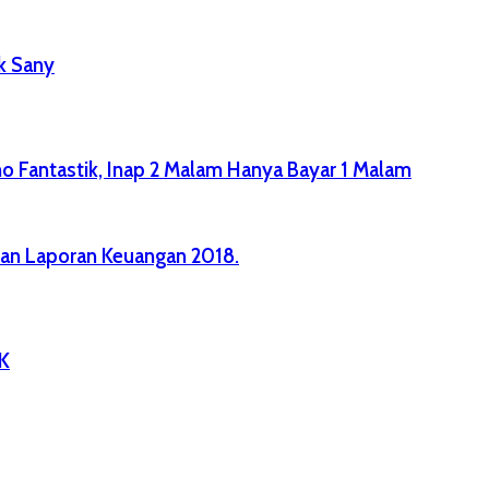
k Sany
o Fantastik, Inap 2 Malam Hanya Bayar 1 Malam
an Laporan Keuangan 2018.
DK