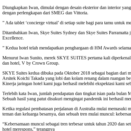
Diungkapkan Iwan, dimulai dengan desain eksterior dan interior yang 
dengan perlengkapan dari SMEG dan Vittoria.
” Ada tablet ‘concierge virtual’ di setiap suite bagi para tamu untuk 
Ditambahkan Iwan, Skye Suites Sydney dan Skye Suites Parramatta jug
Excellence.
” Kedua hotel telah mendapatkan penghargaan di HM Awards selama du
Menurut Iwan Sunito, merek SKYE SUITES pertama kali diperkenalk
dan hotel, V by Crown Group.
SKYE Suites kedua dibuka pada Oktober 2018 sebagai bagian dari m
Arsitek Koichi Takada yang lobi dan kolam renang dalam ruangan bert
Kinerja jaringan hotel kami juga berhasil melebihi ekspektasi kami 
Terlebih kata Iwan, jumlah pendapatan dan tingkat isian pada bulan M
Sebuah hasil yang patut disukuri mengingat pandemik ini berhasil m
Ketika regulasi pembatasan perjalanan di Australia mulai memasuki
teman dan keluarga besarnya, dan sebuah tren mulai muncul: keber
“Kebersamaan muncul sebagai tren terbesar untuk tahun 2020 dan set
hotel merespons,” terangnya