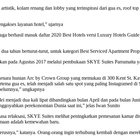
artistik, kolam renang dan lobby yang terinspirasi dari gua es, roof 
mengakses layanan hotel,” ujarnya
a berhasil masuk daftar 2020 Best Hotels versi Luxury Hotels Guide d
a tahun berturut-turut, untuk kategori Best Serviced Apartment Prop
an pada Agustus 2017 melalui pembukaan SKYE Suites Parramatta ya
enara hunian Arc by Crown Group yang memukau di 300 Kent St. Kawa
ema gua es, telah menjadi salah satu spot yang paling Instagramed di
sebelumnya,” ungkapnya
ei menjadi dua kali lipat dibandingkan bulan April dan pada bulan Jun
enggoyahkan perekonomian Dunia saat ini,” jelas Iwan Sunito
 masa relaksasi, SKYE Suites melihat peningkatkan pemesanan kamar 
samaan adalah kemewahan baru.
erusnya,” katanya. Orang-orang ingin terhubung kembali dengan mereka