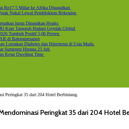
i Rp17,5 Miliar ke Afrika Digagalkan
b Pajak Nakal Lewat Pemblokiran Rekening
naikan Iuran Dipastikan Hoaks
 RI Kian Tangguh Hadapi Gejolak Global
2026 Tumbuh Positif 5,06 Persen
AR di Balongpesapen
n Lonjakan Diabetes dan Hipertensi di Usia Muda
uar Sumenep Hingga 25 Juli
dan Kejar Dwelling Time
 Peringkat 35 dari 204 Hotel Berbintang.
Mendominasi Peringkat 35 dari 204 Hotel Be