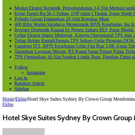
Modus Ekspor Keramik, Penyelundupan 3,4 Ton Merkuri senila
Kejar Target Rp.56,3 Triliun, DJP Jatim I Tindak Tegas Waji
Pelindo Group Datangkan 20 Alat Bongkar Muat
400 Ribu Warga Surabaya Menunggak BPJS Kesehatan, Isu Ke
Investor Domestik Kuasai 61 Persen Saham BEI, Pasar Modal
Geliat Ekspor Impor Melonjak, Kinerja Operasional TPS Juni 
Tekan Beban RumahTangga,TPS Sukses Gelar Program DOK
Gandeng ITS, BPJS Kesehatan Gelar Fun Run 5,8K Guna Teka
Targetkan Layanan Merata, RS Kapal Sasar Empat Pulau Terl
TPS Operasikan 18 Alat Angkut Listrik Baru, Pangkas Emisi 
Follow
Instagram
Log In
Random Article
Sidebar
Home
/
Ekbis
/
Hotel Skye Suites Sydney By Crown Group Mendominasi
Ekbis
Hotel Skye Suites Sydney By Crown Group 