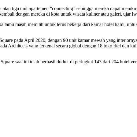
atau tiga unit apartemen “connecting” sehingga mereka dapat menikma
kembali dengan mereka di kota untuk wisata kuliner atau galeri, ujar I
amu masih memilih untuk terus bekerja dari kamar hotel kami, untuk k
en Square pada April 2020, dengan 90 unit kamar mewah yang interio
kada Architects yang terkenal secara global dengan 18 toko ritel dan
quare saat ini telah berhasil duduk di peringkat 143 dari 204 hotel v