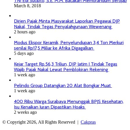
TNI Edi Sucipto, S.E. M.M. Bacakan Memorandum Sertijab
March 8, 2018
Dirjen Pajak Minta Masyarakat Laporkan Pegawai DJP
Nakal, Tindak Tegas Penyalahgunaan Wewenang
2 hours ago
Modus Ekspor Keramik, Penyelundupan 3,4 Ton Merkuri
senilai Rp17,5 Miliar ke Afrika Digagalkan
5 days ago
Kejar Target Rp.56,3 Triliun, DJP Jatim I Tindak Tegas
Wajib Pajak Nakal Lewat Pemblokiran Rekening
1 week ago
Pelindo Group Datangkan 20 Alat Bongkar Muat
1 week ago
400 Ribu Warga Surabaya Menunggak BPJS Kesehatan,
Isu Kenaikan Iuran Dipastikan Hoaks
2 weeks ago
© Copyright 2026, All Rights Reserved |
Cakpras