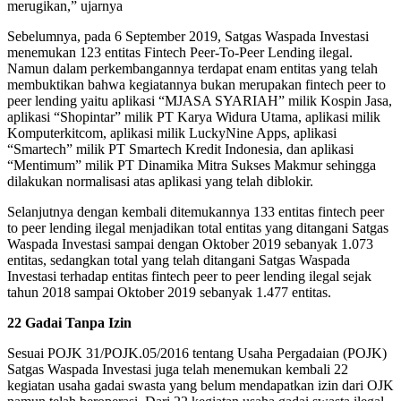
merugikan,” ujarnya
Sebelumnya, pada 6 September 2019, Satgas Waspada Investasi
menemukan 123 entitas Fintech Peer-To-Peer Lending ilegal.
Namun dalam perkembangannya terdapat enam entitas yang telah
membuktikan bahwa kegiatannya bukan merupakan fintech peer to
peer lending yaitu aplikasi “MJASA SYARIAH” milik Kospin Jasa,
aplikasi “Shopintar” milik PT Karya Widura Utama, aplikasi milik
Komputerkitcom, aplikasi milik LuckyNine Apps, aplikasi
“Smartech” milik PT Smartech Kredit Indonesia, dan aplikasi
“Mentimum” milik PT Dinamika Mitra Sukses Makmur sehingga
dilakukan normalisasi atas aplikasi yang telah diblokir.
Selanjutnya dengan kembali ditemukannya 133 entitas fintech peer
to peer lending ilegal menjadikan total entitas yang ditangani Satgas
Waspada Investasi sampai dengan Oktober 2019 sebanyak 1.073
entitas, sedangkan total yang telah ditangani Satgas Waspada
Investasi terhadap entitas fintech peer to peer lending ilegal sejak
tahun 2018 sampai Oktober 2019 sebanyak 1.477 entitas.
22 Gadai Tanpa Izin
Sesuai POJK 31/POJK.05/2016 tentang Usaha Pergadaian (POJK)
Satgas Waspada Investasi juga telah menemukan kembali 22
kegiatan usaha gadai swasta yang belum mendapatkan izin dari OJK