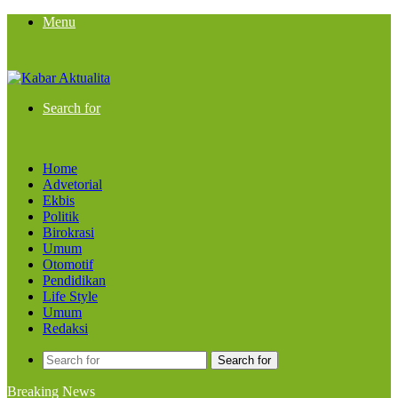
Menu
Search for
Home
Advetorial
Ekbis
Politik
Birokrasi
Umum
Otomotif
Pendidikan
Life Style
Umum
Redaksi
Search for
Breaking News