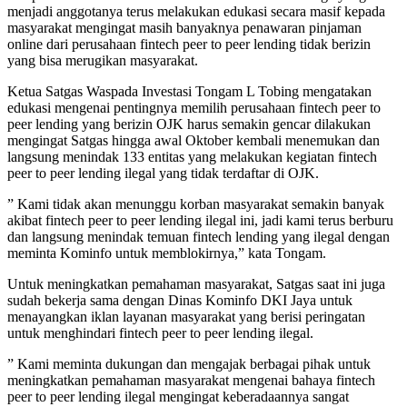
menjadi anggotanya terus melakukan edukasi secara masif kepada
masyarakat mengingat masih banyaknya penawaran pinjaman
online dari perusahaan fintech peer to peer lending tidak berizin
yang bisa merugikan masyarakat.
Ketua Satgas Waspada Investasi Tongam L Tobing mengatakan
edukasi mengenai pentingnya memilih perusahaan fintech peer to
peer lending yang berizin OJK harus semakin gencar dilakukan
mengingat Satgas hingga awal Oktober kembali menemukan dan
langsung menindak 133 entitas yang melakukan kegiatan fintech
peer to peer lending ilegal yang tidak terdaftar di OJK.
” Kami tidak akan menunggu korban masyarakat semakin banyak
akibat fintech peer to peer lending ilegal ini, jadi kami terus berburu
dan langsung menindak temuan fintech lending yang ilegal dengan
meminta Kominfo untuk memblokirnya,” kata Tongam.
Untuk meningkatkan pemahaman masyarakat, Satgas saat ini juga
sudah bekerja sama dengan Dinas Kominfo DKI Jaya untuk
menayangkan iklan layanan masyarakat yang berisi peringatan
untuk menghindari fintech peer to peer lending ilegal.
” Kami meminta dukungan dan mengajak berbagai pihak untuk
meningkatkan pemahaman masyarakat mengenai bahaya fintech
peer to peer lending ilegal mengingat keberadaannya sangat