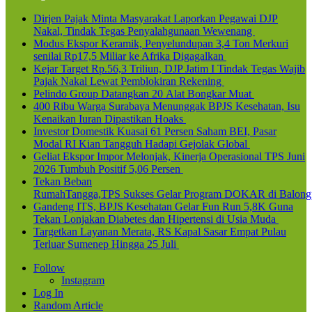
Dirjen Pajak Minta Masyarakat Laporkan Pegawai DJP
Nakal, Tindak Tegas Penyalahgunaan Wewenang
Modus Ekspor Keramik, Penyelundupan 3,4 Ton Merkuri
senilai Rp17,5 Miliar ke Afrika Digagalkan
Kejar Target Rp.56,3 Triliun, DJP Jatim I Tindak Tegas Wajib
Pajak Nakal Lewat Pemblokiran Rekening
Pelindo Group Datangkan 20 Alat Bongkar Muat
400 Ribu Warga Surabaya Menunggak BPJS Kesehatan, Isu
Kenaikan Iuran Dipastikan Hoaks
Investor Domestik Kuasai 61 Persen Saham BEI, Pasar
Modal RI Kian Tangguh Hadapi Gejolak Global
Geliat Ekspor Impor Melonjak, Kinerja Operasional TPS Juni
2026 Tumbuh Positif 5,06 Persen
Tekan Beban
RumahTangga,TPS Sukses Gelar Program DOKAR di Balong
Gandeng ITS, BPJS Kesehatan Gelar Fun Run 5,8K Guna
Tekan Lonjakan Diabetes dan Hipertensi di Usia Muda
Targetkan Layanan Merata, RS Kapal Sasar Empat Pulau
Terluar Sumenep Hingga 25 Juli
Follow
Instagram
Log In
Random Article