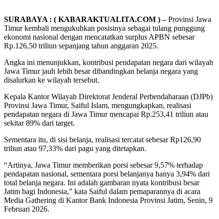
SURABAYA : ( KABARAKTUALITA.COM ) –
Provinsi Jawa
Timur kembali mengukuhkan posisinya sebagai tulang punggung
ekonomi nasional dengan mencatatkan surplus APBN sebesar
Rp.126,50 triliun sepanjang tahun anggaran 2025.
Angka ini menunjukkan, kontribusi pendapatan negara dari wilayah
Jawa Timur jauh lebih besar dibandingkan belanja negara yang
disalurkan ke wilayah tersebut.
Kepala Kantor Wilayah Direktorat Jenderal Perbendaharaan (DJPb)
Provinsi Jawa Timur, Saiful Islam, mengungkapkan, realisasi
pendapatan negara di Jawa Timur mencapai Rp.253,41 triliun atau
sekitar 89% dari target.
Sementara itu, di sisi belanja, realisasi tercatat sebesar Rp126,90
triliun atau 97,33% dari pagu yang ditetapkan.
“Artinya, Jawa Timur memberikan porsi sebesar 9,57% terhadap
pendapatan nasional, sementara porsi belanjanya hanya 3,94% dari
total belanja negara. Ini adalah gambaran nyata kontribusi besar
Jatim bagi Indonesia,” kata Saiful dalam pemaparannya di acara
Media Gathering di Kantor Bank Indonesia Provinsi Jatim, Senin, 9
Februari 2026.