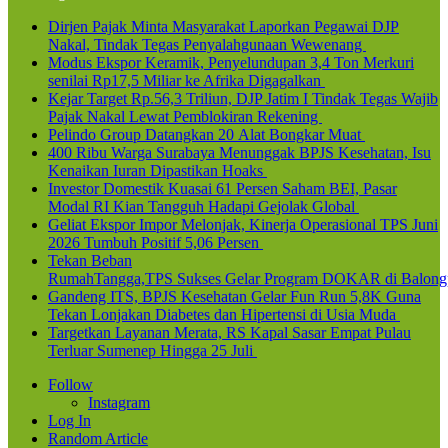
Dirjen Pajak Minta Masyarakat Laporkan Pegawai DJP
Nakal, Tindak Tegas Penyalahgunaan Wewenang
Modus Ekspor Keramik, Penyelundupan 3,4 Ton Merkuri
senilai Rp17,5 Miliar ke Afrika Digagalkan
Kejar Target Rp.56,3 Triliun, DJP Jatim I Tindak Tegas Wajib
Pajak Nakal Lewat Pemblokiran Rekening
Pelindo Group Datangkan 20 Alat Bongkar Muat
400 Ribu Warga Surabaya Menunggak BPJS Kesehatan, Isu
Kenaikan Iuran Dipastikan Hoaks
Investor Domestik Kuasai 61 Persen Saham BEI, Pasar
Modal RI Kian Tangguh Hadapi Gejolak Global
Geliat Ekspor Impor Melonjak, Kinerja Operasional TPS Juni
2026 Tumbuh Positif 5,06 Persen
Tekan Beban
RumahTangga,TPS Sukses Gelar Program DOKAR di Balong
Gandeng ITS, BPJS Kesehatan Gelar Fun Run 5,8K Guna
Tekan Lonjakan Diabetes dan Hipertensi di Usia Muda
Targetkan Layanan Merata, RS Kapal Sasar Empat Pulau
Terluar Sumenep Hingga 25 Juli
Follow
Instagram
Log In
Random Article