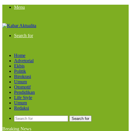
Menu
Search for
Home
Advetorial
Ekbis
Politik
Birokrasi
Umum
Otomotif
Pendidikan
Life Style
Umum
Redaksi
Search for
Breaking News