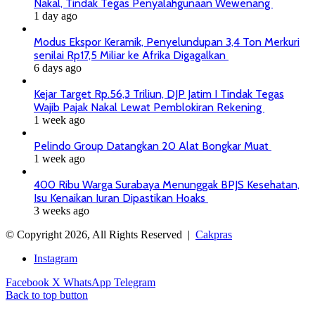
Nakal, Tindak Tegas Penyalahgunaan Wewenang
1 day ago
Modus Ekspor Keramik, Penyelundupan 3,4 Ton Merkuri
senilai Rp17,5 Miliar ke Afrika Digagalkan
6 days ago
Kejar Target Rp.56,3 Triliun, DJP Jatim I Tindak Tegas
Wajib Pajak Nakal Lewat Pemblokiran Rekening
1 week ago
Pelindo Group Datangkan 20 Alat Bongkar Muat
1 week ago
400 Ribu Warga Surabaya Menunggak BPJS Kesehatan,
Isu Kenaikan Iuran Dipastikan Hoaks
3 weeks ago
© Copyright 2026, All Rights Reserved |
Cakpras
Instagram
Facebook
X
WhatsApp
Telegram
Back to top button