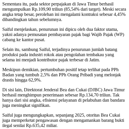
Sementara itu, pada sektor perpajakan di Jawa Timur berhasil
mengumpulkan Rp.109,90 triliun (85,54% dari target). Meski secara
angka tetap besar, perolehan ini mengalami kontraksi sebesar 4,45%
dibandingkan tahun sebelumnya.
Saiful menjelaskan, penurunan ini dipicu oleh dua faktor utama,
yakni adanya pemusatan pembayaran pajak bagi Wajib Pajak (WP)
cabang ke kantor pusat.
Selain itu, sambung Saiful, terjadinya penurunan jumlah batang
produksi pada industri rokok atau pengolahan tembakau yang
selama ini menjadi kontributor pajak terbesar di Jatim.
Meskipun demikian, pertumbuhan positif tetap terlihat pada PPh
Badan yang tumbuh 2,5% dan PPh Orang Pribadi yang melonjak
drastis hingga 62,9%.
Di sisi lain, Direktorat Jenderal Bea dan Cukai (DJBC) Jawa Timur
berhasil menghimpun penerimaan sebesar Rp.134,70 triliun. Tak
hanya dari sisi angka, efisiensi pelayanan di pelabuhan dan bandara
juga meningkat signifikan.
Saiful juga mengungkapkan, sepanjang 2025, otoritas Bea Cukai
juga memperketat pengawasan dengan mengamankan barang bukti
ilegal senilai Rp.635,42 miliar.