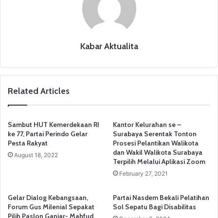
k
Kabar Aktualita
Related Articles
Sambut HUT Kemerdekaan RI
Kantor Kelurahan se –
ke 77, Partai Perindo Gelar
Surabaya Serentak Tonton
Pesta Rakyat
Prosesi Pelantikan Walikota
dan Wakil Walikota Surabaya
August 18, 2022
Terpilih Melalui Aplikasi Zoom
February 27, 2021
Gelar Dialog Kebangsaan,
Partai Nasdem Bekali Pelatihan
Forum Gus Milenial Sepakat
Sol Sepatu Bagi Disabilitas
Pilih Paslon Ganjar- Mahfud