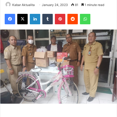
Kabar Aktualita
January 24, 2023
81
1 minute read
Facebook
X
LinkedIn
Tumblr
Pinterest
Reddit
WhatsApp