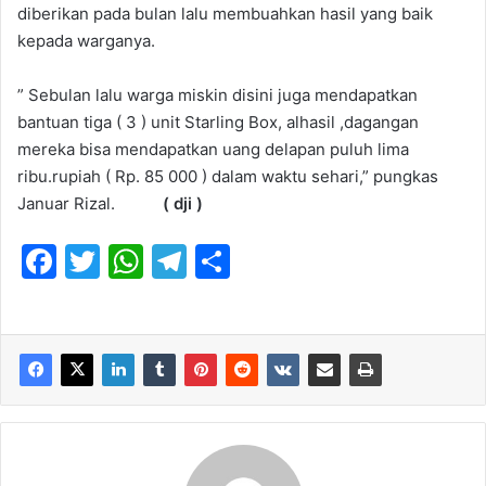
diberikan pada bulan lalu membuahkan hasil yang baik
kepada warganya.
” Sebulan lalu warga miskin disini juga mendapatkan
bantuan tiga ( 3 ) unit Starling Box, alhasil ,dagangan
mereka bisa mendapatkan uang delapan puluh lima
ribu.rupiah ( Rp. 85 000 ) dalam waktu sehari,” pungkas
Januar Rizal.
( dji )
F
T
W
T
S
a
w
h
el
h
c
itt
at
e
ar
e
er
s
gr
e
b
A
a
o
p
m
o
p