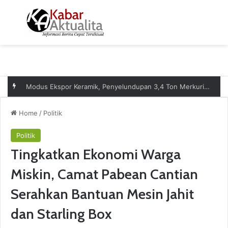
Menu
S
Modus Ekspor Keramik, Penyelundupan 3,4 Ton Merkuri senilai Rp17,5 Miliar ke Afrika Digagalkan
Home
/
Politik
Politik
Tingkatkan Ekonomi Warga
Miskin, Camat Pabean Cantian
Serahkan Bantuan Mesin Jahit
dan Starling Box