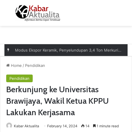
Menu
S
Modus Ekspor Keramik, Penyelundupan 3,4 Ton Merkuri senilai Rp17,5 Miliar ke Afrika Digagalkan
Home
/
Pendidikan
Pendidikan
Berkunjung ke Universitas
Brawijaya, Wakil Ketua KPPU
Lakukan Kerjasama
Kabar Aktualita
February 14, 2024
14
1 minute read