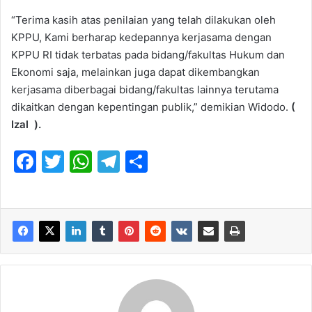
“Terima kasih atas penilaian yang telah dilakukan oleh
KPPU, Kami berharap kedepannya kerjasama dengan
KPPU RI tidak terbatas pada bidang/fakultas Hukum dan
Ekonomi saja, melainkan juga dapat dikembangkan
kerjasama diberbagai bidang/fakultas lainnya terutama
dikaitkan dengan kepentingan publik,” demikian Widodo.
(
Izal ).
F
T
W
T
S
a
w
h
el
h
c
itt
at
e
ar
e
er
s
gr
e
b
A
a
o
p
m
o
p