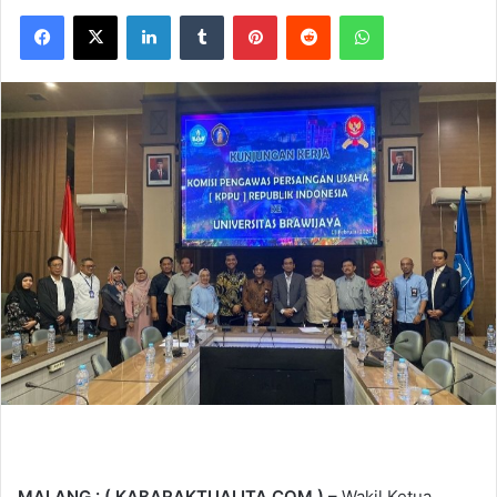
Facebook
X
LinkedIn
Tumblr
Pinterest
Reddit
WhatsApp
MALANG : ( KABARAKTUALITA.COM ) –
Wakil Ketua