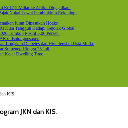
i Rp17,5 Miliar ke Afrika Digagalkan
b Pajak Nakal Lewat Pemblokiran Rekening
naikan Iuran Dipastikan Hoaks
 RI Kian Tangguh Hadapi Gejolak Global
2026 Tumbuh Positif 5,06 Persen
AR di Balongpesapen
n Lonjakan Diabetes dan Hipertensi di Usia Muda
uar Sumenep Hingga 25 Juli
dan Kejar Dwelling Time
dan KIS.
rogram JKN dan KIS.