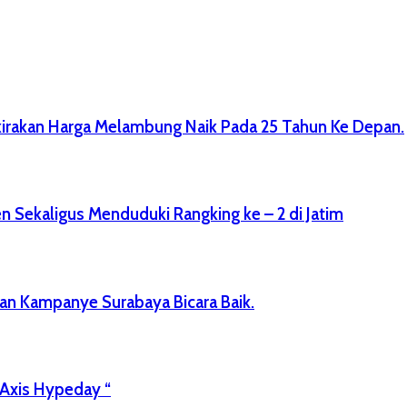
kirakan Harga Melambung Naik Pada 25 Tahun Ke Depan.
n Sekaligus Menduduki Rangking ke – 2 di Jatim
n Kampanye Surabaya Bicara Baik.
 Axis Hypeday “