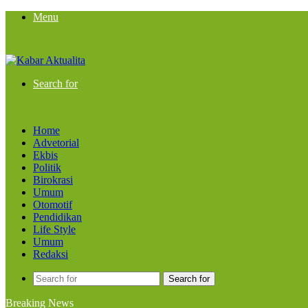
Menu
Search for
Home
Advetorial
Ekbis
Politik
Birokrasi
Umum
Otomotif
Pendidikan
Life Style
Umum
Redaksi
Search for
Breaking News