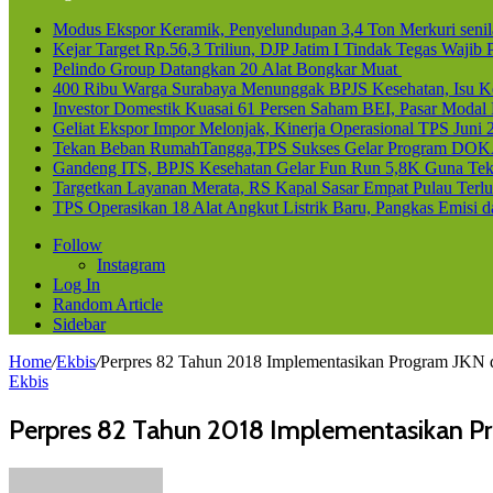
Modus Ekspor Keramik, Penyelundupan 3,4 Ton Merkuri senila
Kejar Target Rp.56,3 Triliun, DJP Jatim I Tindak Tegas Waji
Pelindo Group Datangkan 20 Alat Bongkar Muat
400 Ribu Warga Surabaya Menunggak BPJS Kesehatan, Isu Ke
Investor Domestik Kuasai 61 Persen Saham BEI, Pasar Modal
Geliat Ekspor Impor Melonjak, Kinerja Operasional TPS Juni 
Tekan Beban RumahTangga,TPS Sukses Gelar Program DOK
Gandeng ITS, BPJS Kesehatan Gelar Fun Run 5,8K Guna Teka
Targetkan Layanan Merata, RS Kapal Sasar Empat Pulau Terl
TPS Operasikan 18 Alat Angkut Listrik Baru, Pangkas Emisi 
Follow
Instagram
Log In
Random Article
Sidebar
Home
/
Ekbis
/
Perpres 82 Tahun 2018 Implementasikan Program JKN 
Ekbis
Perpres 82 Tahun 2018 Implementasikan P