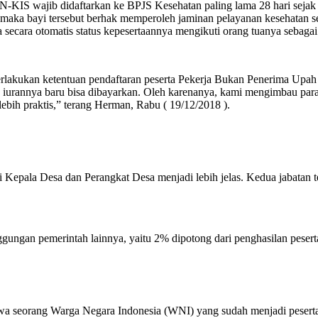
-KIS wajib didaftarkan ke BPJS Kesehatan paling lama 28 hari sejak di
 maka bayi tersebut berhak memperoleh jaminan pelayanan kesehatan s
 secara otomatis status kepesertaannya mengikuti orang tuanya sebagai
erlakukan ketentuan pendaftaran peserta Pekerja Bukan Penerima Upah
u, iurannya baru bisa dibayarkan. Oleh karenanya, kami mengimbau para
ebih praktis,” terang Herman, Rabu ( 19/12/2018 ).
i Kepala Desa dan Perangkat Desa menjadi lebih jelas. Kedua jabata
ggungan pemerintah lainnya, yaitu 2% dipotong dari penghasilan pese
ahwa seorang Warga Negara Indonesia (WNI) yang sudah menjadi peserta 