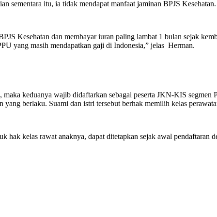
an sementara itu, ia tidak mendapat manfaat jaminan BPJS Kesehatan.
e BPJS Kesehatan dan membayar iuran paling lambat 1 bulan sejak kemb
n PPU yang masih mendapatkan gaji di Indonesia,” jelas Herman.
a, maka keduanya wajib didaftarkan sebagai peserta JKN-KIS segmen 
yang berlaku. Suami dan istri tersebut berhak memilih kelas perawatan
uk hak kelas rawat anaknya, dapat ditetapkan sejak awal pendaftaran 