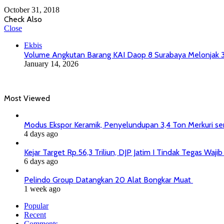
October 31, 2018
Check Also
Close
Ekbis
Volume Angkutan Barang KAI Daop 8 Surabaya Melonjak 
January 14, 2026
Most Viewed
Modus Ekspor Keramik, Penyelundupan 3,4 Ton Merkuri senil
4 days ago
Kejar Target Rp.56,3 Triliun, DJP Jatim I Tindak Tegas Wa
6 days ago
Pelindo Group Datangkan 20 Alat Bongkar Muat
1 week ago
Popular
Recent
Comments