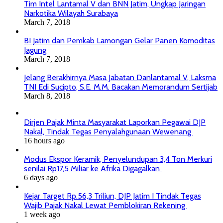
Tim Intel Lantamal V dan BNN Jatim, Ungkap Jaringan
Narkotika Wilayah Surabaya
March 7, 2018
BI Jatim dan Pemkab Lamongan Gelar Panen Komoditas
Jagung
March 7, 2018
Jelang Berakhirnya Masa Jabatan Danlantamal V, Laksma
TNI Edi Sucipto, S.E. M.M. Bacakan Memorandum Sertijab
March 8, 2018
Dirjen Pajak Minta Masyarakat Laporkan Pegawai DJP
Nakal, Tindak Tegas Penyalahgunaan Wewenang
16 hours ago
Modus Ekspor Keramik, Penyelundupan 3,4 Ton Merkuri
senilai Rp17,5 Miliar ke Afrika Digagalkan
6 days ago
Kejar Target Rp.56,3 Triliun, DJP Jatim I Tindak Tegas
Wajib Pajak Nakal Lewat Pemblokiran Rekening
1 week ago