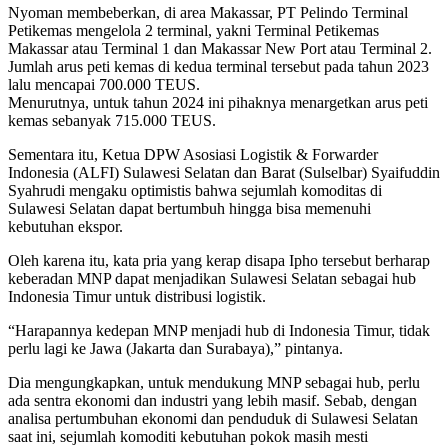
Nyoman membeberkan, di area Makassar, PT Pelindo Terminal
Petikemas mengelola 2 terminal, yakni Terminal Petikemas
Makassar atau Terminal 1 dan Makassar New Port atau Terminal 2.
Jumlah arus peti kemas di kedua terminal tersebut pada tahun 2023
lalu mencapai 700.000 TEUS.
Menurutnya, untuk tahun 2024 ini pihaknya menargetkan arus peti
kemas sebanyak 715.000 TEUS.
Sementara itu, Ketua DPW Asosiasi Logistik & Forwarder
Indonesia (ALFI) Sulawesi Selatan dan Barat (Sulselbar) Syaifuddin
Syahrudi mengaku optimistis bahwa sejumlah komoditas di
Sulawesi Selatan dapat bertumbuh hingga bisa memenuhi
kebutuhan ekspor.
Oleh karena itu, kata pria yang kerap disapa Ipho tersebut berharap
keberadan MNP dapat menjadikan Sulawesi Selatan sebagai hub
Indonesia Timur untuk distribusi logistik.
“Harapannya kedepan MNP menjadi hub di Indonesia Timur, tidak
perlu lagi ke Jawa (Jakarta dan Surabaya),” pintanya.
Dia mengungkapkan, untuk mendukung MNP sebagai hub, perlu
ada sentra ekonomi dan industri yang lebih masif. Sebab, dengan
analisa pertumbuhan ekonomi dan penduduk di Sulawesi Selatan
saat ini, sejumlah komoditi kebutuhan pokok masih mesti