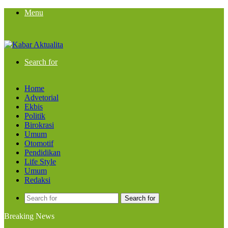
Menu
Search for
Home
Advetorial
Ekbis
Politik
Birokrasi
Umum
Otomotif
Pendidikan
Life Style
Umum
Redaksi
Search for
Breaking News
Modus Ekspor Keramik, Penyelundupan 3,4 Ton Merkuri senilai