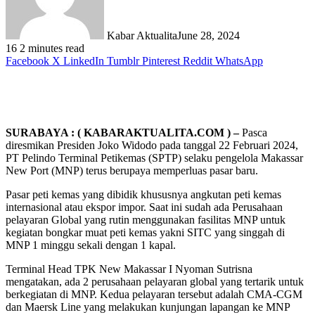
Kabar Aktualita
June 28, 2024
16
2 minutes read
Facebook
X
LinkedIn
Tumblr
Pinterest
Reddit
WhatsApp
SURABAYA : ( KABARAKTUALITA.COM ) –
Pasca
diresmikan Presiden Joko Widodo pada tanggal 22 Februari 2024,
PT Pelindo Terminal Petikemas (SPTP) selaku pengelola Makassar
New Port (MNP) terus berupaya memperluas pasar baru.
Pasar peti kemas yang dibidik khususnya angkutan peti kemas
internasional atau ekspor impor. Saat ini sudah ada Perusahaan
pelayaran Global yang rutin menggunakan fasilitas MNP untuk
kegiatan bongkar muat peti kemas yakni SITC yang singgah di
MNP 1 minggu sekali dengan 1 kapal.
Terminal Head TPK New Makassar I Nyoman Sutrisna
mengatakan, ada 2 perusahaan pelayaran global yang tertarik untuk
berkegiatan di MNP. Kedua pelayaran tersebut adalah CMA-CGM
dan Maersk Line yang melakukan kunjungan lapangan ke MNP