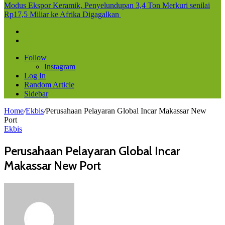
Rp17,5 Miliar ke Afrika Digagalkan
Follow
Instagram
Log In
Random Article
Sidebar
Home
/
Ekbis
/
Perusahaan Pelayaran Global Incar Makassar New
Port
Ekbis
Perusahaan Pelayaran Global Incar
Makassar New Port