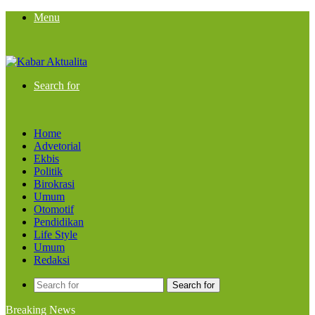
Menu
Search for
Home
Advetorial
Ekbis
Politik
Birokrasi
Umum
Otomotif
Pendidikan
Life Style
Umum
Redaksi
Search for
Breaking News