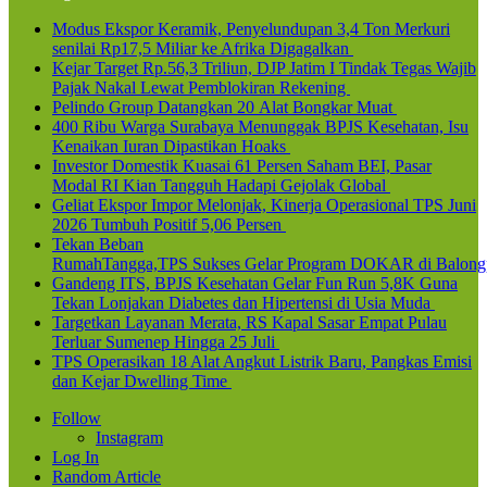
Modus Ekspor Keramik, Penyelundupan 3,4 Ton Merkuri
senilai Rp17,5 Miliar ke Afrika Digagalkan
Kejar Target Rp.56,3 Triliun, DJP Jatim I Tindak Tegas Wajib
Pajak Nakal Lewat Pemblokiran Rekening
Pelindo Group Datangkan 20 Alat Bongkar Muat
400 Ribu Warga Surabaya Menunggak BPJS Kesehatan, Isu
Kenaikan Iuran Dipastikan Hoaks
Investor Domestik Kuasai 61 Persen Saham BEI, Pasar
Modal RI Kian Tangguh Hadapi Gejolak Global
Geliat Ekspor Impor Melonjak, Kinerja Operasional TPS Juni
2026 Tumbuh Positif 5,06 Persen
Tekan Beban
RumahTangga,TPS Sukses Gelar Program DOKAR di Balong
Gandeng ITS, BPJS Kesehatan Gelar Fun Run 5,8K Guna
Tekan Lonjakan Diabetes dan Hipertensi di Usia Muda
Targetkan Layanan Merata, RS Kapal Sasar Empat Pulau
Terluar Sumenep Hingga 25 Juli
TPS Operasikan 18 Alat Angkut Listrik Baru, Pangkas Emisi
dan Kejar Dwelling Time
Follow
Instagram
Log In
Random Article