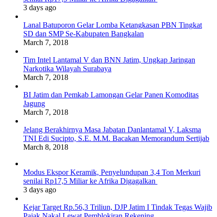
3 days ago
Lanal Batuporon Gelar Lomba Ketangkasan PBN Tingkat
SD dan SMP Se-Kabupaten Bangkalan
March 7, 2018
Tim Intel Lantamal V dan BNN Jatim, Ungkap Jaringan
Narkotika Wilayah Surabaya
March 7, 2018
BI Jatim dan Pemkab Lamongan Gelar Panen Komoditas
Jagung
March 7, 2018
Jelang Berakhirnya Masa Jabatan Danlantamal V, Laksma
TNI Edi Sucipto, S.E. M.M. Bacakan Memorandum Sertijab
March 8, 2018
Modus Ekspor Keramik, Penyelundupan 3,4 Ton Merkuri
senilai Rp17,5 Miliar ke Afrika Digagalkan
3 days ago
Kejar Target Rp.56,3 Triliun, DJP Jatim I Tindak Tegas Wajib
Pajak Nakal Lewat Pemblokiran Rekening