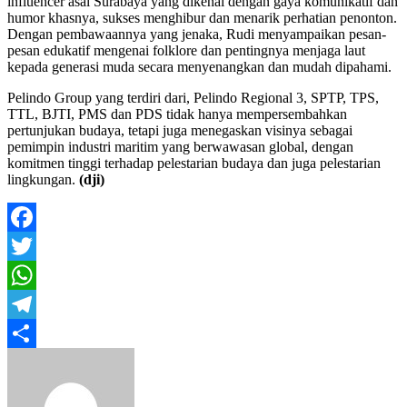
influencer asal Surabaya yang dikenal dengan gaya komunikatif dan
humor khasnya, sukses menghibur dan menarik perhatian penonton.
Dengan pembawaannya yang jenaka, Rudi menyampaikan pesan-
pesan edukatif mengenai folklore dan pentingnya menjaga laut
kepada generasi muda secara menyenangkan dan mudah dipahami.
Pelindo Group yang terdiri dari, Pelindo Regional 3, SPTP, TPS,
TTL, BJTI, PMS dan PDS tidak hanya mempersembahkan
pertunjukan budaya, tetapi juga menegaskan visinya sebagai
pemimpin industri maritim yang berwawasan global, dengan
komitmen tinggi terhadap pelestarian budaya dan juga pelestarian
lingkungan.
(dji)
Facebook
Twitter
WhatsApp
Telegram
Share