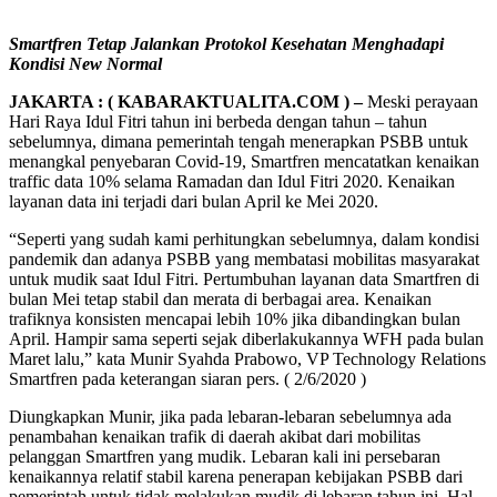
Smartfren Tetap Jalankan Protokol Kesehatan Menghadapi
Kondisi New Normal
JAKARTA : ( KABARAKTUALITA.COM ) –
Meski perayaan
Hari Raya Idul Fitri tahun ini berbeda dengan tahun – tahun
sebelumnya, dimana pemerintah tengah menerapkan PSBB untuk
menangkal penyebaran Covid-19, Smartfren mencatatkan kenaikan
traffic data 10% selama Ramadan dan Idul Fitri 2020. Kenaikan
layanan data ini terjadi dari bulan April ke Mei 2020.
“Seperti yang sudah kami perhitungkan sebelumnya, dalam kondisi
pandemik dan adanya PSBB yang membatasi mobilitas masyarakat
untuk mudik saat Idul Fitri. Pertumbuhan layanan data Smartfren di
bulan Mei tetap stabil dan merata di berbagai area. Kenaikan
trafiknya konsisten mencapai lebih 10% jika dibandingkan bulan
April. Hampir sama seperti sejak diberlakukannya WFH pada bulan
Maret lalu,” kata Munir Syahda Prabowo, VP Technology Relations
Smartfren pada keterangan siaran pers. ( 2/6/2020 )
Diungkapkan Munir, jika pada lebaran-lebaran sebelumnya ada
penambahan kenaikan trafik di daerah akibat dari mobilitas
pelanggan Smartfren yang mudik. Lebaran kali ini persebaran
kenaikannya relatif stabil karena penerapan kebijakan PSBB dari
pemerintah untuk tidak melakukan mudik di lebaran tahun ini. Hal