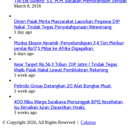
TNI Edi Sucipto, S.E. M.M. Bacakan Memorandum Sertijab
March 8, 2018
Dirjen Pajak Minta Masyarakat Laporkan Pegawai DJP
Nakal, Tindak Tegas Penyalahgunaan Wewenang
1 day ago
Modus Ekspor Keramik, Penyelundupan 3,4 Ton Merkuri
senilai Rp17,5 Miliar ke Afrika Digagalkan
6 days ago
Kejar Target Rp.56,3 Triliun, DJP Jatim I Tindak Tegas
Wajib Pajak Nakal Lewat Pemblokiran Rekening
1 week ago
Pelindo Group Datangkan 20 Alat Bongkar Muat
1 week ago
400 Ribu Warga Surabaya Menunggak BPJS Kesehatan,
Isu Kenaikan Iuran Dipastikan Hoaks
3 weeks ago
© Copyright 2026, All Rights Reserved |
Cakpras