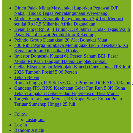
Dirjen Pajak Minta Masyarakat Laporkan Pegawai DJP
Nakal, Tindak Tegas Penyalahgunaan Wewenang
Modus Ekspor Keramik, Penyelundupan 3,4 Ton Merkuri
senilai Rp17,5 Miliar ke Afrika Digagalkan
Kejar Target Rp.56,3 Triliun, DJP Jatim I Tindak Tegas Wajib
Pajak Nakal Lewat Pemblokiran Rekening
Pelindo Group Datangkan 20 Alat Bongkar Muat
400 Ribu Warga Surabaya Menunggak BPJS Kesehatan, Isu
Kenaikan Iuran Dipastikan Hoaks
Investor Domestik Kuasai 61 Persen Saham BEI, Pasar
Modal RI Kian Tangguh Hadapi Gejolak Global
Geliat Ekspor Impor Melonjak, Kinerja Operasional TPS Juni
2026 Tumbuh Positif 5,06 Persen
Tekan Beban
RumahTangga,TPS Sukses Gelar Program DOKAR di Balong
Gandeng ITS, BPJS Kesehatan Gelar Fun Run 5,8K Guna
Tekan Lonjakan Diabetes dan Hipertensi di Usia Muda
Targetkan Layanan Merata, RS Kapal Sasar Empat Pulau
Terluar Sumenep Hingga 25 Juli
Follow
Instagram
Log In
Random Article