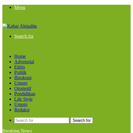
Menu
Search for
Home
Advetorial
Ekbis
Politik
Birokrasi
Umum
Otomotif
Pendidikan
Life Style
Umum
Redaksi
Search for
Breaking News