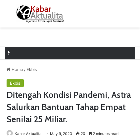
Menu
S
Home
/
Ekbis
Ekbis
Ditengah Kondisi Pandemi, Astra
Salurkan Bantuan Tahap Empat
Senilai 25 Miliar.
Kabar Aktualita
May 9, 2020
20
2 minutes read