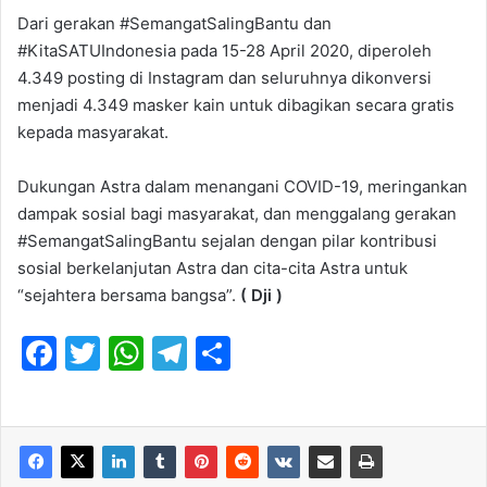
Dari gerakan #SemangatSalingBantu dan
#KitaSATUIndonesia pada 15-28 April 2020, diperoleh
4.349 posting di Instagram dan seluruhnya dikonversi
menjadi 4.349 masker kain untuk dibagikan secara gratis
kepada masyarakat.
Dukungan Astra dalam menangani COVID-19, meringankan
dampak sosial bagi masyarakat, dan menggalang gerakan
#SemangatSalingBantu sejalan dengan pilar kontribusi
sosial berkelanjutan Astra dan cita-cita Astra untuk
“sejahtera bersama bangsa”.
( Dji )
F
T
W
T
S
a
w
h
el
h
c
itt
at
e
ar
e
er
s
gr
e