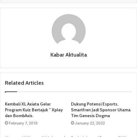
b
A
a
o
p
m
o
p
k
Kabar Aktualita
Related Articles
Kembali XL Axiata Gelar
Dukung Potensi Esports,
Program Kuiz Bertajuk ” Xplay
Smartfren Jadi Sponsor Utama
dan BombAxis.
Tim Genesis Dogma
February 7, 2019
January 22, 2022