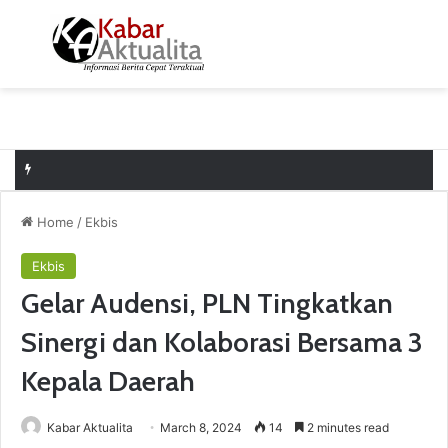
Menu
S
Home
/
Ekbis
Ekbis
Gelar Audensi, PLN Tingkatkan
Sinergi dan Kolaborasi Bersama 3
Kepala Daerah
Kabar Aktualita
March 8, 2024
14
2 minutes read