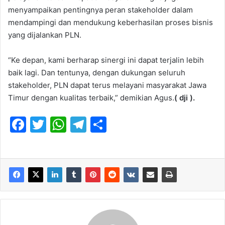
menyampaikan pentingnya peran stakeholder dalam
mendampingi dan mendukung keberhasilan proses bisnis
yang dijalankan PLN.
“Ke depan, kami berharap sinergi ini dapat terjalin lebih
baik lagi. Dan tentunya, dengan dukungan seluruh
stakeholder, PLN dapat terus melayani masyarakat Jawa
Timur dengan kualitas terbaik,” demikian Agus.
( dji ).
F
T
W
T
S
a
w
h
el
h
c
itt
at
e
ar
e
er
s
gr
e
b
A
a
o
p
m
o
p