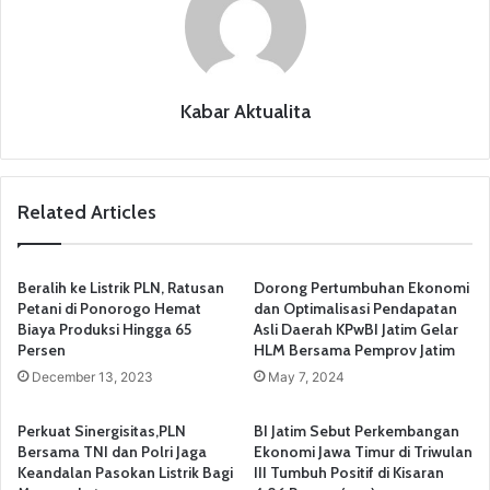
k
Kabar Aktualita
Related Articles
Beralih ke Listrik PLN, Ratusan
Dorong Pertumbuhan Ekonomi
Petani di Ponorogo Hemat
dan Optimalisasi Pendapatan
Biaya Produksi Hingga 65
Asli Daerah KPwBI Jatim Gelar
Persen
HLM Bersama Pemprov Jatim
December 13, 2023
May 7, 2024
Perkuat Sinergisitas,PLN
BI Jatim Sebut Perkembangan
Bersama TNI dan Polri Jaga
Ekonomi Jawa Timur di Triwulan
Keandalan Pasokan Listrik Bagi
III Tumbuh Positif di Kisaran