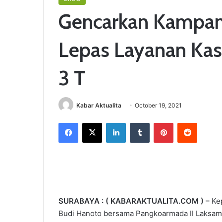
Gencarkan Kampany
Lepas Layanan Kas 
3 T
Kabar Aktualita
October 19, 2021
Facebook
X
LinkedIn
Tumblr
Pinterest
Reddit
SURABAYA : ( KABARAKTUALITA.COM ) –
Kep
Budi Hanoto bersama Pangkoarmada II Laksama