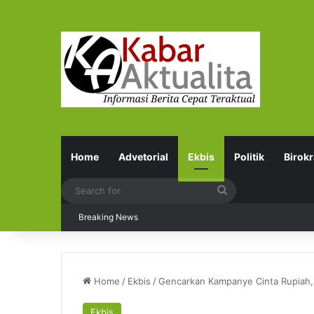
Home
Advetorial
Ekbis
Politik
Birokr
Search
for
Breaking News
Home
/
Ekbis
/
Gencarkan Kampanye Cinta Rupiah, B
Ekbis