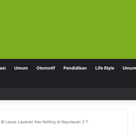
asi
Umum
Otomotif
Pendidikan
Life Style
Umu
I Lepas Layanan Kas Keliling di Kepulauan 3 T