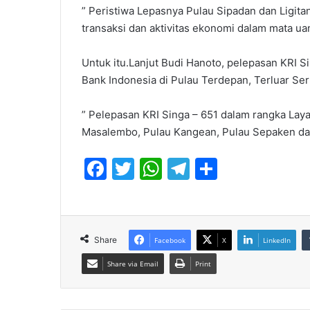
” Peristiwa Lepasnya Pulau Sipadan dan Ligita
transaksi dan aktivitas ekonomi dalam mata ua
Untuk itu.Lanjut Budi Hanoto, pelepasan KRI 
Bank Indonesia di Pulau Terdepan, Terluar Ser
” Pelepasan KRI Singa – 651 dalam rangka Laya
Masalembo, Pulau Kangean, Pulau Sepaken dan
F
T
W
T
S
a
w
h
el
h
c
itt
at
e
ar
e
er
s
gr
e
Share
Facebook
X
LinkedIn
b
A
a
Share via Email
Print
o
p
m
o
p