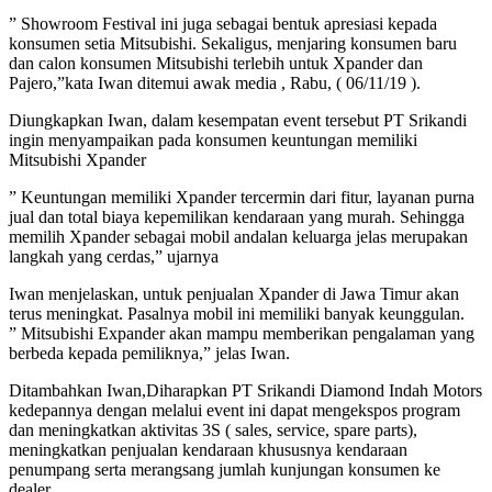
” Showroom Festival ini juga sebagai bentuk apresiasi kepada
konsumen setia Mitsubishi. Sekaligus, menjaring konsumen baru
dan calon konsumen Mitsubishi terlebih untuk Xpander dan
Pajero,”kata Iwan ditemui awak media , Rabu, ( 06/11/19 ).
Diungkapkan Iwan, dalam kesempatan event tersebut PT Srikandi
ingin menyampaikan pada konsumen keuntungan memiliki
Mitsubishi Xpander
” Keuntungan memiliki Xpander tercermin dari fitur, layanan purna
jual dan total biaya kepemilikan kendaraan yang murah. Sehingga
memilih Xpander sebagai mobil andalan keluarga jelas merupakan
langkah yang cerdas,” ujarnya
Iwan menjelaskan, untuk penjualan Xpander di Jawa Timur akan
terus meningkat. Pasalnya mobil ini memiliki banyak keunggulan.
” Mitsubishi Expander akan mampu memberikan pengalaman yang
berbeda kepada pemiliknya,” jelas Iwan.
Ditambahkan Iwan,Diharapkan PT Srikandi Diamond Indah Motors
kedepannya dengan melalui event ini dapat mengekspos program
dan meningkatkan aktivitas 3S ( sales, service, spare parts),
meningkatkan penjualan kendaraan khususnya kendaraan
penumpang serta merangsang jumlah kunjungan konsumen ke
dealer .