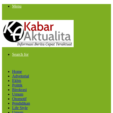
Menu
Search for
Home
Advetorial
Ekbis
Politik
Birokrasi
Umum
Otomotif
Pendidikan
Life Style
Umum