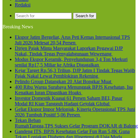
Redaksi
Search for
Breaking News
Ekspor Jatim Bergeliat, Arus Peti Kemas Internasional TPS
Juli 2026 Melesat 20,54 Persen
Dirjen Pajak Minta Masyarakat Laporkan Pegawai DJP
Nakal, Tindak Tegas Penyalahgunaan Wewenang
Modus Ekspor Keramik, Penyelundupan 3,4 Ton Merkuri
senilai Rp17,5 Miliar ke Afrika Digagalkan
Kejar Target Rp.56,3 Triliun, DJP Jatim I Tindak Tegas Wajib
Pajak Nakal Lewat Pemblokiran Rekening
Pelindo Group Datangkan 20 Alat Bongkar Muat
400 Ribu Warga Surabaya Menunggak BPJS Kesehatan, Isu
Kenaikan Iuran Dipastikan Hoaks
Investor Domestik Kuasai 61 Persen Saham BEI, Pasar
Modal RI Kian Tangguh Hadapi Gejolak Global
Geliat Ekspor Impor Melonjak, Kinerja Operasional TPS Juni
2026 Tumbuh Positif 5,06 Persen
Tekan Beban
RumahTangga,TPS Sukses Gelar Program DOKAR di Balong
Gandeng ITS, BPJS Kesehatan Gelar Fun Run 5,8K Guna
Tekan Lonjakan Diabetes dan Hipertensi di Usia Muda