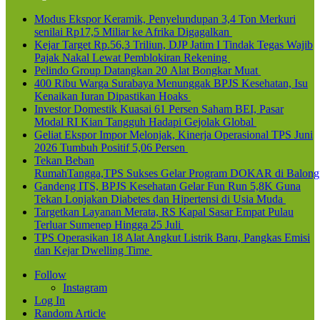
Modus Ekspor Keramik, Penyelundupan 3,4 Ton Merkuri
senilai Rp17,5 Miliar ke Afrika Digagalkan
Kejar Target Rp.56,3 Triliun, DJP Jatim I Tindak Tegas Wajib
Pajak Nakal Lewat Pemblokiran Rekening
Pelindo Group Datangkan 20 Alat Bongkar Muat
400 Ribu Warga Surabaya Menunggak BPJS Kesehatan, Isu
Kenaikan Iuran Dipastikan Hoaks
Investor Domestik Kuasai 61 Persen Saham BEI, Pasar
Modal RI Kian Tangguh Hadapi Gejolak Global
Geliat Ekspor Impor Melonjak, Kinerja Operasional TPS Juni
2026 Tumbuh Positif 5,06 Persen
Tekan Beban
RumahTangga,TPS Sukses Gelar Program DOKAR di Balong
Gandeng ITS, BPJS Kesehatan Gelar Fun Run 5,8K Guna
Tekan Lonjakan Diabetes dan Hipertensi di Usia Muda
Targetkan Layanan Merata, RS Kapal Sasar Empat Pulau
Terluar Sumenep Hingga 25 Juli
TPS Operasikan 18 Alat Angkut Listrik Baru, Pangkas Emisi
dan Kejar Dwelling Time
Follow
Instagram
Log In
Random Article