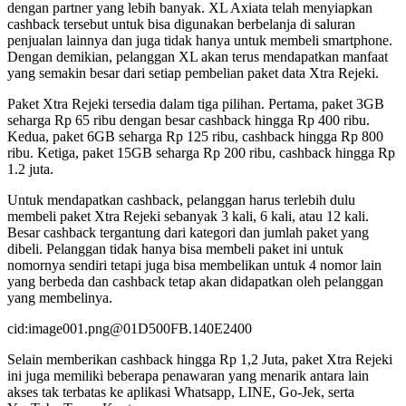
dengan partner yang lebih banyak. XL Axiata telah menyiapkan
cashback tersebut untuk bisa digunakan berbelanja di saluran
penjualan lainnya dan juga tidak hanya untuk membeli smartphone.
Dengan demikian, pelanggan XL akan terus mendapatkan manfaat
yang semakin besar dari setiap pembelian paket data Xtra Rejeki.
Paket Xtra Rejeki tersedia dalam tiga pilihan. Pertama, paket 3GB
seharga Rp 65 ribu dengan besar cashback hingga Rp 400 ribu.
Kedua, paket 6GB seharga Rp 125 ribu, cashback hingga Rp 800
ribu. Ketiga, paket 15GB seharga Rp 200 ribu, cashback hingga Rp
1.2 juta.
Untuk mendapatkan cashback, pelanggan harus terlebih dulu
membeli paket Xtra Rejeki sebanyak 3 kali, 6 kali, atau 12 kali.
Besar cashback tergantung dari kategori dan jumlah paket yang
dibeli. Pelanggan tidak hanya bisa membeli paket ini untuk
nomornya sendiri tetapi juga bisa membelikan untuk 4 nomor lain
yang berbeda dan cashback tetap akan didapatkan oleh pelanggan
yang membelinya.
cid:image001.png@01D500FB.140E2400
Selain memberikan cashback hingga Rp 1,2 Juta, paket Xtra Rejeki
ini juga memiliki beberapa penawaran yang menarik antara lain
akses tak terbatas ke aplikasi Whatsapp, LINE, Go-Jek, serta