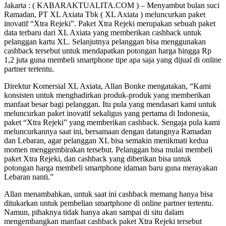
Jakarta : ( KABARAKTUALITA.COM ) – Menyambut bulan suci
Ramadan, PT XL Axiata Tbk ( XL Axiata ) meluncurkan paket
inovatif “Xtra Rejeki”. Paket Xtra Rejeki merupakan sebuah paket
data terbaru dari XL Axiata yang memberikan cashback untuk
pelanggan kartu XL. Selanjutnya pelanggan bisa menggunakan
cashback tersebut untuk mendapatkan potongan harga hingga Rp
1,2 juta guna membeli smartphone tipe apa saja yang dijual di online
partner tertentu.
Direktur Komersial XL Axiata, Allan Bonke mengatakan, “Kami
konsisten untuk menghadirkan produk-produk yang memberikan
manfaat besar bagi pelanggan. Itu pula yang mendasari kami untuk
meluncurkan paket inovatif sekaligus yang pertama di Indonesia,
paket “Xtra Rejeki” yang memberikan cashback. Sengaja pula kami
meluncurkannya saat ini, bersamaan dengan datangnya Ramadan
dan Lebaran, agar pelanggan XL bisa semakin menikmati kedua
momen menggembirakan tersebut. Pelanggan bisa mulai membeli
paket Xtra Rejeki, dan cashback yang diberikan bisa untuk
potongan harga membeli smartphone idaman baru guna merayakan
Lebaran nanti.”
Allan menambahkan, untuk saat ini cashback memang hanya bisa
ditukarkan untuk pembelian smartphone di online partner tertentu.
Namun, pihaknya tidak hanya akan sampai di situ dalam
mengembangkan manfaat cashback paket Xtra Rejeki tersebut