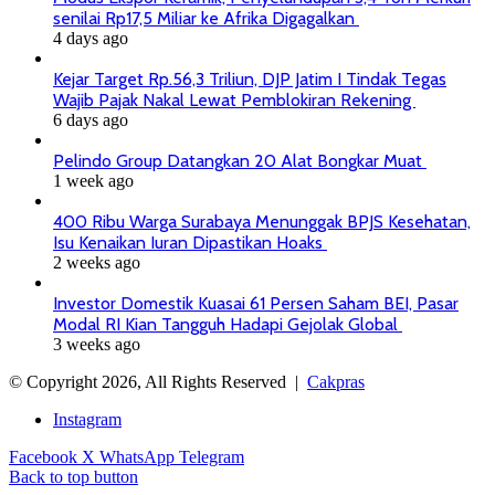
senilai Rp17,5 Miliar ke Afrika Digagalkan
4 days ago
Kejar Target Rp.56,3 Triliun, DJP Jatim I Tindak Tegas
Wajib Pajak Nakal Lewat Pemblokiran Rekening
6 days ago
Pelindo Group Datangkan 20 Alat Bongkar Muat
1 week ago
400 Ribu Warga Surabaya Menunggak BPJS Kesehatan,
Isu Kenaikan Iuran Dipastikan Hoaks
2 weeks ago
Investor Domestik Kuasai 61 Persen Saham BEI, Pasar
Modal RI Kian Tangguh Hadapi Gejolak Global
3 weeks ago
© Copyright 2026, All Rights Reserved |
Cakpras
Instagram
Facebook
X
WhatsApp
Telegram
Back to top button