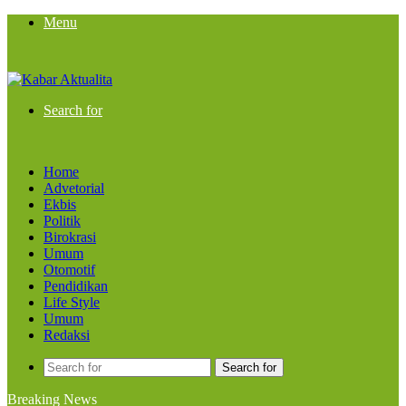
Menu
Search for
Home
Advetorial
Ekbis
Politik
Birokrasi
Umum
Otomotif
Pendidikan
Life Style
Umum
Redaksi
Search for
Breaking News