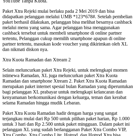
YouTube Tanpa Kuota.
Paket Xtra Rejeki mulai berlaku pada 2 Mei 2019 dan bisa
didapatkan pelanggan melalui UMB *123*678#. Setelah pembelian
paket berhasil dilakukan, pelanggan bisa melihat besarnya cashback
melalui menu yang sama. Agar pelanggan bisa menggunakan
cashback tersebut untuk membeli smartphone di online partner
tertentu, Pelanggan cukup memilih smartphone apapun di online
partner tertentu, masukan kode voucher yang dikirimkan oleh XL
dan nikmati diskon nya.
Xtra Kuota Ramadan dan Xtream 2
Selain meluncurkan paket Xtra Rejeki, untuk melengkapi momen
istimewa Ramadan, XL juga meluncurkan paket Xtra Kuota
Ramadan dan smartphone Xtream 2. Paket Xtra Kuota Ramadan
merupakan paket internet spesial bulan Ramadan yang diperuntukan
bagi pelanggan XL prabayar untuk melengkapi kelancaran dan
kenyamanan berkomunikasi dengan keluarga, teman dan kerabat
selama Ramadan hingga mudik Lebaran.
Paket Xtra Kuota Ramadan hadir dengan harga yang sangat
terjangkau mulai dari Rp 500 untuk pilihan paket harian, Rp 1.000
untuk 3 hari dan Rp 2.500 untuk paket mingguan. Dalam paket ini
pelanggan XL yang sudah berlangganan Paket Xtra Combo VIP,
Xtra Combo, Xtra Combo Lite, Hotrod, dan Hotrod Xtra bisa